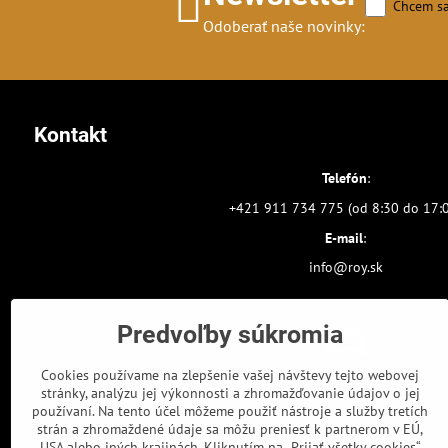
Chcem sa
Odoberať naše novinky:
Kontakt
Telefón
:
+421 911 734 775 (od 8:30 do 17:
E-mail
:
info@roy.sk
Predvoľby súkromia
Cookies používame na zlepšenie vašej návštevy tejto webovej
stránky, analýzu jej výkonnosti a zhromažďovanie údajov o jej
používaní. Na tento účel môžeme použiť nástroje a služby tretích
strán a zhromaždené údaje sa môžu preniesť k partnerom v EÚ,
USA alebo iných krajinách. Kliknutím na „Prijať všetky cookies“