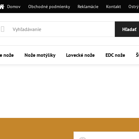
Domov
Obchodné podmienky
Reklamácie
Kontakt
Ostrý
Hľadať
ie nože
Nože motýliky
Lovecké nože
EDC nože
Š