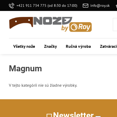
+421 911 734 775 (od 8:30 do 17:00)
info@roy.sk
Všetky nože
Značky
Ručná výroba
Zatvárac
Magnum
V tejto kategórii nie sú žiadne výrobky.
Newsletter