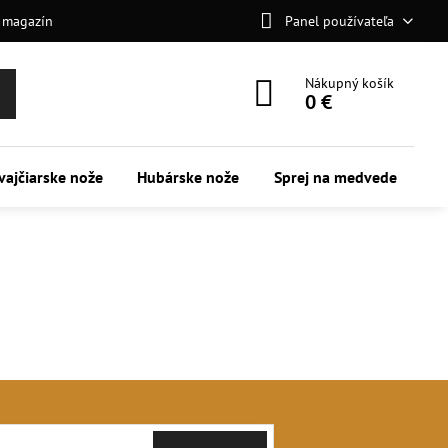
 magazín
Panel používateľa
Nákupný košík
0 €
vajčiarske nože
Hubárske nože
Sprej na medvede