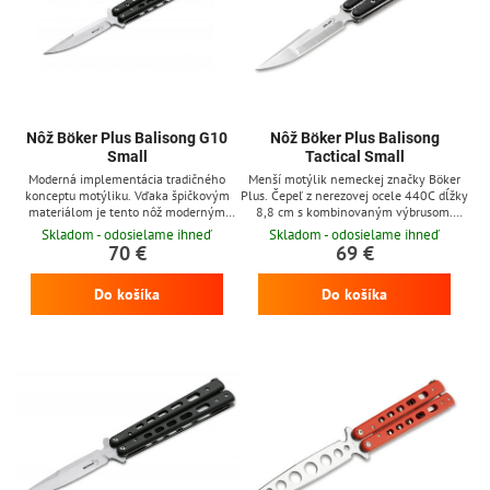
Nôž Böker Plus Balisong G10
Nôž Böker Plus Balisong
Small
Tactical Small
Moderná implementácia tradičného
Menší motýlik nemeckej značky Böker
konceptu motýliku. Vďaka špičkovým
Plus. Čepeľ z nerezovej ocele 440C dĺžky
materiálom je tento nôž moderným
8,8 cm s kombinovaným výbrusom.
nástrojom pre všetky situácie v živote.
Črienky rukoväte z G10, klip na
Skladom - odosielame ihneď
Skladom - odosielame ihneď
Titánová rukoväť s črienkami z G10
zavesenie z nerezovej ocele.
70 €
69 €
znižuje hmotnosť a tak uľahčuje
manipuláciu s nožom. Čepeľ tvaru
Do košíka
Do košíka
modified spear point má dutý výbrus a
ponúka vynikajúce rezné vlastnosti.
Vďaka nehrdzavejúcej oceli 440C
zostáva nôž mimoriadne ostrý a odolný
proti korózii.