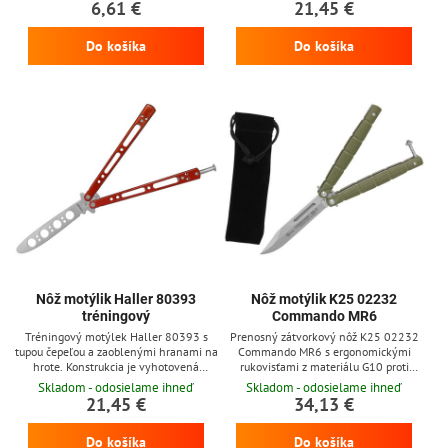
6,61 €
21,45 €
dosahuje dĺžku 4 cm.
Do košíka
Do košíka
Nôž motýlik Haller 80393
Nôž motýlik K25 02232
tréningový
Commando MR6
Tréningový motýlek Haller 80393 s
Prenosný zátvorkový nôž K25 02232
tupou čepeľou a zaoblenými hranami na
Commando MR6 s ergonomickými
hrote. Konstrukcia je vyhotovená
rukovisťami z materiálu G10 proti
celometálová s odpružením v západke.
skľúznutiu. Nôž je vybavený
Skladom - odosielame ihneď
Skladom - odosielame ihneď
Rukoväť je v odtieni vínovo červenej
bezpečnostným mechanizmom s
21,45 €
34,13 €
farby.
nastaviteľným tlakom. V balení je
zahrnutý nylonový obal na prenášanie.
Do košíka
Do košíka