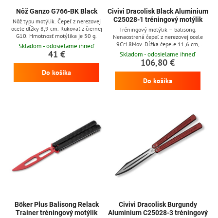
Nôž Ganzo G766-BK Black
Civivi Dracolisk Black Aluminium
C25028-1 tréningový motýlik
Nôž typu motýlik. Čepeľ z nerezovej
ocele dĺžky 8,9 cm. Rukoväť z čiernej
Tréningový motýlik – balisong.
G10. Hmotnosť motýlika je 50 g.
Nenaostrená čepeľ z nerezovej ocele
9Cr18Mov. Dĺžka čepele 11,6 cm,
Skladom - odosielame ihneď
celková dĺžka 25,5 cm. Rukoväť z
41 €
Skladom - odosielame ihneď
čierneho hliníka.
106,80 €
Do košíka
Do košíka
Böker Plus Balisong Relack
Civivi Dracolisk Burgundy
Trainer tréningový motýlik
Aluminium C25028-3 tréningový