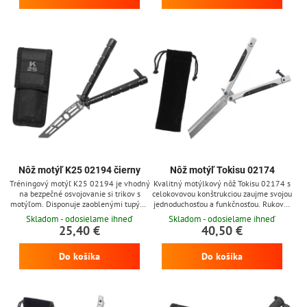
Nôž motýľ K25 02194 čierny
Nôž motýľ Tokisu 02174
Tréningový motýľ K25 02194 je vhodný
Kvalitný motýlkový nôž Tokisu 02174 s
na bezpečné osvojovanie si trikov s
celokovovou konštrukciou zaujme svojou
motýľom. Disponuje zaoblenými tupými
jednoduchosťou a funkčnosťou. Rukoväť
čepelami a hliníkovými rukoväťami. V
je vyrobená z odolného materiálu G10 a
Skladom - odosielame ihneď
Skladom - odosielame ihneď
balení je zahrnuté nylonové puzdro.
nôž je vybavený bezpečnostným
25,40 €
40,50 €
zámkom so regulovateľným napätím.
Do košíka
Do košíka