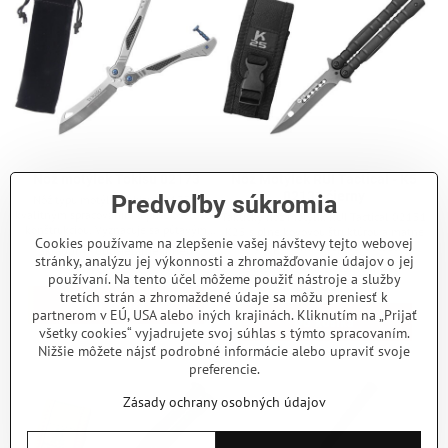
Nôž motýlek Tokisu 02173
Nôž Motýlek RUI Tactical - K5
02131 čierny
Predvoľby súkromia
Nôž typu motýlik Tokisu 02173 s
kvalitným spracovaním a plne oceľovou
Taktický nôž motýlik RUI Tactical 02131
konštrukciou. Vyznačuje sa pútavým
K25 s plne kovovou štruktúrou a matne
Cookies používame na zlepšenie vašej návštevy tejto webovej
dizajnom a karbónovou výztuhou
sivým povrchom čepele. Súčasťou
Skladom - odosielame ihneď
rukoväti. Súčasťou je bezpečnostný
stránky, analýzu jej výkonnosti a zhromažďovanie údajov o jej
balenia je nylonové puzdro na prepravu
46,33 €
Skladom - odosielame ihneď
uzáver s možnosťou úpravy tlaku.
a ochranu noža.
používaní. Na tento účel môžeme použiť nástroje a služby
28,60 €
tretích strán a zhromaždené údaje sa môžu preniesť k
Do košíka
partnerom v EÚ, USA alebo iných krajinách. Kliknutím na „Prijať
Do košíka
všetky cookies“ vyjadrujete svoj súhlas s týmto spracovaním.
Nižšie môžete nájsť podrobné informácie alebo upraviť svoje
preferencie.
Zásady ochrany osobných údajov