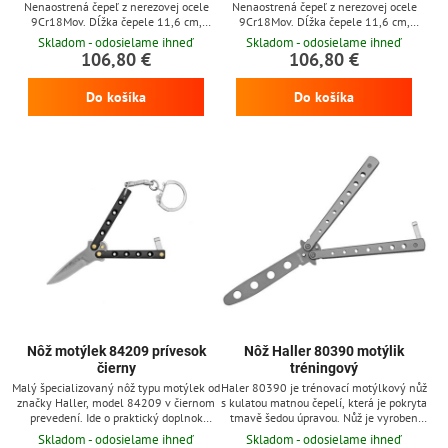
Nenaostrená čepeľ z nerezovej ocele
Nenaostrená čepeľ z nerezovej ocele
9Cr18Mov. Dĺžka čepele 11,6 cm,
9Cr18Mov. Dĺžka čepele 11,6 cm,
celková dĺžka 25,5 cm. Rukoväť z
celková dĺžka 25,5 cm. Rukoväť z hliníka
Skladom - odosielame ihneď
Skladom - odosielame ihneď
oranžového hliníka.
v striebornej farbe.
106,80 €
106,80 €
Do košíka
Do košíka
Nôž motýlek 84209 prívesok
Nôž Haller 80390 motýlik
čierny
tréningový
Malý špecializovaný nôž typu motýlek od
Haler 80390 je trénovací motýlkový nůž
značky Haller, model 84209 v čiernom
s kulatou matnou čepelí, která je pokryta
prevedení. Ide o praktický doplnok
tmavě šedou úpravou. Nůž je vyroben
vhodný na kľúčenku. Konštrukcia je
zcela z oceli.
Skladom - odosielame ihneď
Skladom - odosielame ihneď
vyhotovená celkom z kovu. Čepeľ