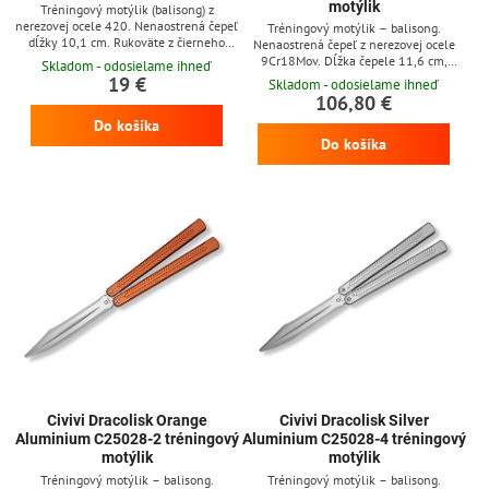
motýlik
Tréningový motýlik (balisong) z
nerezovej ocele 420. Nenaostrená čepeľ
Tréningový motýlik – balisong.
dĺžky 10,1 cm. Rukoväte z čierneho
Nenaostrená čepeľ z nerezovej ocele
hliníka.
9Cr18Mov. Dĺžka čepele 11,6 cm,
Skladom - odosielame ihneď
celková dĺžka 25,5 cm. Rukoväť z
19 €
Skladom - odosielame ihneď
bordového hliníka.
106,80 €
Do košíka
Do košíka
Civivi Dracolisk Orange
Civivi Dracolisk Silver
Aluminium C25028-2 tréningový
Aluminium C25028-4 tréningový
motýlik
motýlik
Tréningový motýlik – balisong.
Tréningový motýlik – balisong.