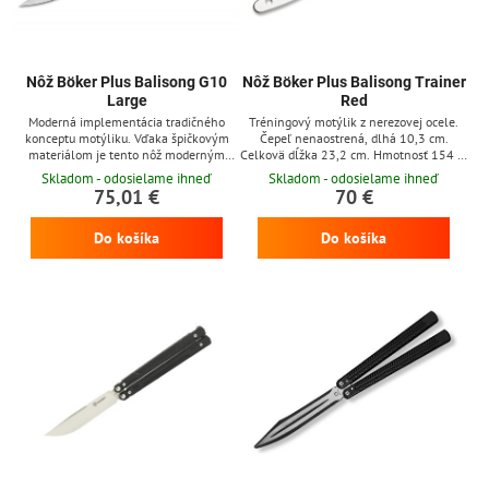
Nôž Böker Plus Balisong G10
Nôž Böker Plus Balisong Trainer
Large
Red
Moderná implementácia tradičného
Tréningový motýlik z nerezovej ocele.
konceptu motýliku. Vďaka špičkovým
Čepeľ nenaostrená, dlhá 10,3 cm.
materiálom je tento nôž moderným
Celkovä dĺžka 23,2 cm. Hmotnosť 154 g.
nástrojom pre všetky situácie v živote.
Rukoväť G10.
Skladom - odosielame ihneď
Skladom - odosielame ihneď
Titánová rukoväť s črienkami z G10
75,01 €
70 €
znižuje hmotnosť a tak uľahčuje
manipuláciu s nožom. Čepeľ tvaru
Do košíka
Do košíka
modified spear point má dutý výbrus a
ponúka vynikajúce rezné vlastnosti.
Vďaka nehrdzavejúcej oceli 440C
zostáva nôž mimoriadne ostrý a odolný
proti...