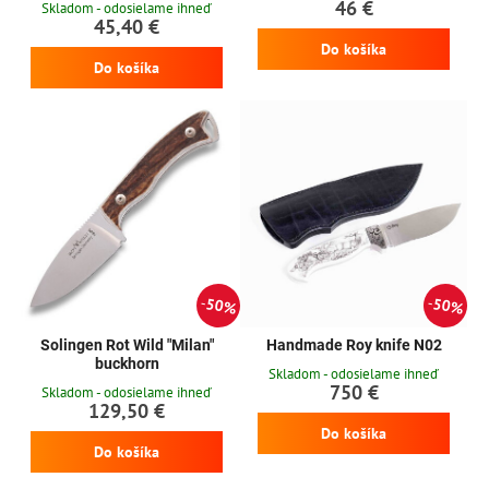
46 €
Skladom - odosielame ihneď
45,40 €
Do košíka
Do košíka
50%
50%
Solingen Rot Wild "Milan"
Handmade Roy knife N02
buckhorn
Skladom - odosielame ihneď
750 €
Skladom - odosielame ihneď
129,50 €
Do košíka
Do košíka