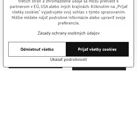
tretích strán a zhromaždené údaje sa môžu preniesť k
partnerom v EÚ, USA alebo iných krajinách. Kliknutím na „Prijať
všetky cookies“ vyjadrujete svoj súhlas s týmto spracovaním.
Nižšie môžete nájsť podrobné informácie alebo upraviť svoje
preferencie.
50%
Zásady ochrany osobných údajov
Handmade Roy knife N05
DEER STAG 31911 s parohom v
koženom puzdre
Vypredané
Odmietnuť všetko
Prijať všetky cookies
Záruka 2 roky
145 €
Vypredané
Ukázať podrobnosti
77 €
Zobraziť
Zobraziť