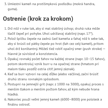
Umiestni kameň na protišmykovú podložku (mokrá handra,
guma).
Ostrenie (krok za krokom)
Drž nôž v ruke tak, aby si mal stabilný úchop; druhá ruka môže
tlačiť čepeľ pri pohybe. Uhol udržiavaj stabilný (napr. 17°).
Polož špičku čepele na zadnú časť kameňa a ťahaj nôž k sebe tak,
aby si brúsil od pätky čepele po hrot (ťah cez celý kameň), pritom
uhol drž konštantný. Môžeš tiež robiť opačný smer (push stroke) —
hlavné je súvislosť a konzistencia.
Opakuj rovnaký počet ťahov na každej strane (napr. 10–15 ťahov),
potom skontroluj vznik burr-u na opačnej strane (hmatom pri
malom tlaku pozdĺž ostria cítiť jemný záznak).
Keď sa burr vytvorí na celej dĺžke (alebo väčšine), začni brúsiť
druhú stranu rovnakým spôsobom.
Postupni na jemnejší grit (napr. z 1000 na 3000), opakuj proces s
menším tlakom a menším počtom ťahov, až kým nebude hrana
hladká.
Nakoniec použi veľmi jemný kameň (6000–8000) pre pololesk a
finálnu ostrosť.