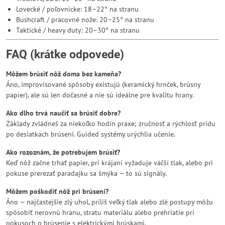
Lovecké / poľovnícke: 18–22° na stranu
Bushcraft / pracovné nože: 20–25° na stranu
Taktické / heavy duty: 20–30° na stranu
FAQ (krátke odpovede)
Môžem brúsiť nôž doma bez kameňa?
Áno, improvisované spôsoby existujú (keramický hrnček, brúsny
papier), ale sú len dočasné a nie sú ideálne pre kvalitu hrany.
Ako dlho trvá naučiť sa brúsiť dobre?
Základy zvládneš za niekoľko hodín praxe; zručnosť a rýchlosť prídu
po desiatkach brúsení. Guided systémy urýchlia učenie.
Ako rozoznám, že potrebujem brúsiť?
Keď nôž začne trhať papier, pri krájaní vyžaduje väčší tlak, alebo pri
pokuse prerezať paradajku sa šmýka — to sú signály.
Môžem poškodiť nôž pri brúsení?
Áno — najčastejšie zlý uhol, príliš veľký tlak alebo zlé postupy môžu
spôsobiť nerovnú hranu, stratu materiálu alebo prehriatie pri
pokusoch o brúsenie s elektrickými brúskami.