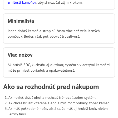
zrnitosti kameňov
, aby si nezačal zlým krokom.
Minimalista
Jeden dobrý kameň a strop sú často viac než veľa lacných
pomôcok. Budeš však potrebovať trpezlivosť.
Viac nožov
Ak brúsiš EDC, kuchyňu aj outdoor, systém s viacerými kameňmi
môže priniesť poriadok a opakovateľnosť.
Ako sa rozhodnúť pred nákupom
Ak nevieš držať uhol a nechceš trénovať, zober systém.
Ak chceš brúsiť v teréne alebo s minimom výbavy, zober kameň.
Ak máš poškodené nože, uisti sa, že máš aj hrubší krok, nielen
jemný finiš.