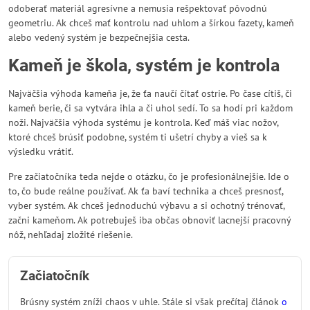
odoberať materiál agresívne a nemusia rešpektovať pôvodnú
geometriu. Ak chceš mať kontrolu nad uhlom a šírkou fazety, kameň
alebo vedený systém je bezpečnejšia cesta.
Kameň je škola, systém je kontrola
Najväčšia výhoda kameňa je, že ťa naučí čítať ostrie. Po čase cítiš, či
kameň berie, či sa vytvára ihla a či uhol sedí. To sa hodí pri každom
noži. Najväčšia výhoda systému je kontrola. Keď máš viac nožov,
ktoré chceš brúsiť podobne, systém ti ušetrí chyby a vieš sa k
výsledku vrátiť.
Pre začiatočníka teda nejde o otázku, čo je profesionálnejšie. Ide o
to, čo bude reálne používať. Ak ťa baví technika a chceš presnosť,
vyber systém. Ak chceš jednoduchú výbavu a si ochotný trénovať,
začni kameňom. Ak potrebuješ iba občas obnoviť lacnejší pracovný
nôž, nehľadaj zložité riešenie.
Začiatočník
Brúsny systém zníži chaos v uhle. Stále si však prečítaj článok
o