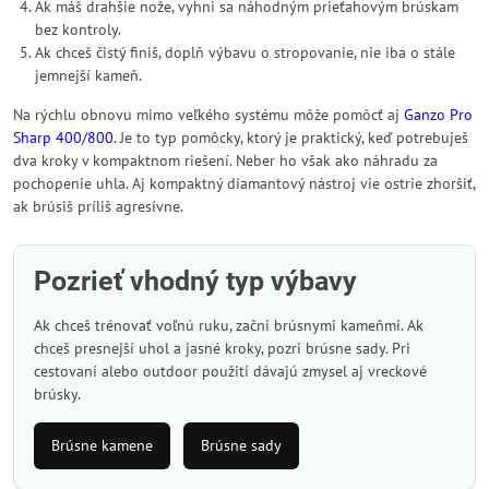
Ak máš drahšie nože, vyhni sa náhodným prieťahovým brúskam
bez kontroly.
Ak chceš čistý finiš, doplň výbavu o stropovanie, nie iba o stále
jemnejší kameň.
Na rýchlu obnovu mimo veľkého systému môže pomôcť aj
Ganzo Pro
Sharp 400/800
. Je to typ pomôcky, ktorý je praktický, keď potrebuješ
dva kroky v kompaktnom riešení. Neber ho však ako náhradu za
pochopenie uhla. Aj kompaktný diamantový nástroj vie ostrie zhoršiť,
ak brúsiš príliš agresívne.
Pozrieť vhodný typ výbavy
Ak chceš trénovať voľnú ruku, začni brúsnymi kameňmi. Ak
chceš presnejší uhol a jasné kroky, pozri brúsne sady. Pri
cestovaní alebo outdoor použití dávajú zmysel aj vreckové
brúsky.
Brúsne kamene
Brúsne sady