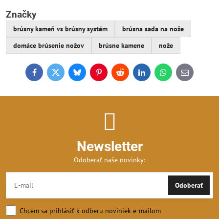
Značky
brúsny kameň vs brúsny systém
brúsna sada na nože
domáce brúsenie nožov
brúsne kamene
nože
Facebook
Twitter
Bluesky
Pinterest
Reddit
LinkedIn
WhatsApp
E-
mail
Newsletter
Odoberať naše novinky:
Odoberať
Chcem sa prihlásiť k odberu noviniek e-mailom