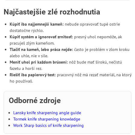
Najčastejšie zlé rozhodnutia
Kúpiť iba najjemnejší kameň:
nebude opravovať tupé ostrie
dostatočne rýchlo.
Kúpiť systém a ignorovať zrnitosť:
presný uhol nepomôže, ak
pracuješ zlým kameňom.
Tlačiť na kameň, lebo práca nejde:
často je problém v zlom kroku
alebo uhle, nie v sile.
Meniť uhol pri každom brúsení:
nôž bude mať širokú, nečistú
fazetu a horší rez.
Riešiť iba papierový test:
pracovný nôž má rezať materiál, na ktorý
ho používaš.
Odborné zdroje
Lansky knife sharpening angle guide
Tormek knife sharpening knowledge
Work Sharp basics of knife sharpening