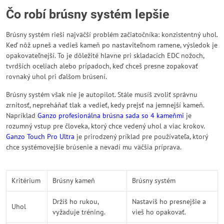
Čo robí brúsny systém lepšie
Brúsny systém rieši najväčší problém začiatočníka: konzistentný uhol.
Keď nôž upneš a vedieš kameň po nastaviteľnom ramene, výsledok je
opakovateľnejší. To je dôležité hlavne pri skladacích EDC nožoch,
tvrdších oceliach alebo prípadoch, keď chceš presne zopakovať
rovnaký uhol pri ďalšom brúsení.
Brúsny systém však nie je autopilot. Stále musíš zvoliť správnu
zrnitosť, nepreháňať tlak a vedieť, kedy prejsť na jemnejší kameň.
Napríklad
Ganzo profesionálna brúsna sada so 4 kameňmi
je
rozumný vstup pre človeka, ktorý chce vedený uhol a viac krokov.
Ganzo Touch Pro Ultra
je prirodzený príklad pre používateľa, ktorý
chce systémovejšie brúsenie a nevadí mu väčšia príprava.
Kritérium
Brúsny kameň
Brúsny systém
Držíš ho rukou,
Nastavíš ho presnejšie a
Uhol
vyžaduje tréning.
vieš ho opakovať.