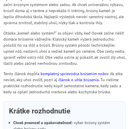
začni brúsnym systémom alebo sadou. Ak chceš univerzálnu výbavu,
brúsiť doma aj v teréne a neprekáža ti tréning, brúsny kameň je
lepšia dlhodobá škola. Najlepší výsledok nerobí samotný nástroj, ale
správna zrnitosť, stabilný uhol, nízky tlak a kontrola ihly.
Otázka „kameň alebo systém?“ sa objaví vždy, keď človek začne riešiť
domáce brúsenie vážnejšie. Klasický kameň vyzerá jednoducho:
položíš ho na stôl a brúsiš. Brúsny systém pôsobí technickejšie:
upneš nôž, nastavíš uhol a vedieš kameň po ramene. Obe cesty vedia
spraviť veľmi ostrý nôž. Obe vedia ostrie aj pokaziť, ak zvolíš zlý uhol,
tlačíš alebo začneš nevhodnou zrnitosťou.
Tento článok dopĺňa
kompletný sprievodca brúsením nožov
. Ak ešte
nevieš, aký uhol zvoliť, pozri aj
článok o uhle brúsenia
. Tu riešime
praktické rozhodnutie: kedy kúpiť samostatné kamene, kedy sadu a
kedy sa oplatí jednoduchá vrecková alebo kuchynská brúska.
Krátke rozhodnutie
Chceš presnosť a opakovateľnosť:
vyber brúsny systém
alebo brúsnu sadu.