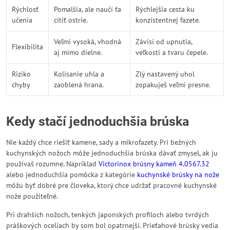
Rýchlosť
Pomalšia, ale naučí ťa
Rýchlejšia cesta ku
učenia
cítiť ostrie.
konzistentnej fazete.
Veľmi vysoká, vhodná
Závisí od upnutia,
Flexibilita
aj mimo dielne.
veľkosti a tvaru čepele.
Riziko
Kolísanie uhla a
Zlý nastavený uhol
chyby
zaoblená hrana.
zopakuješ veľmi presne.
Kedy stačí jednoduchšia brúska
Nie každý chce riešiť kamene, sady a mikrofazety. Pri bežných
kuchynských nožoch môže jednoduchšia brúska dávať zmysel, ak ju
používaš rozumne. Napríklad
Victorinox brúsny kameň 4.0567.32
alebo jednoduchšia pomôcka z kategórie
kuchynské brúsky na nože
môžu byť dobré pre človeka, ktorý chce udržať pracovné kuchynské
nože použiteľné.
Pri drahších nožoch, tenkých japonských profiloch alebo tvrdých
práškových oceliach by som bol opatrnejší. Prieťahové brúsky vedia