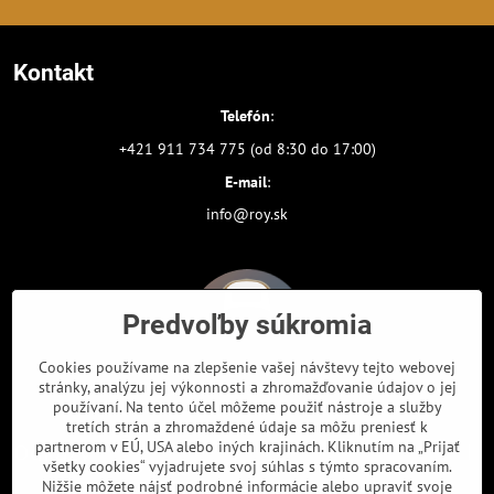
Kontakt
Telefón
:
+421 911 734 775 (od 8:30 do 17:00)
E-mail
:
info@roy.sk
Predvoľby súkromia
Cookies používame na zlepšenie vašej návštevy tejto webovej
stránky, analýzu jej výkonnosti a zhromažďovanie údajov o jej
používaní. Na tento účel môžeme použiť nástroje a služby
tretích strán a zhromaždené údaje sa môžu preniesť k
partnerom v EÚ, USA alebo iných krajinách. Kliknutím na „Prijať
Odkazy
všetky cookies“ vyjadrujete svoj súhlas s týmto spracovaním.
Nižšie môžete nájsť podrobné informácie alebo upraviť svoje