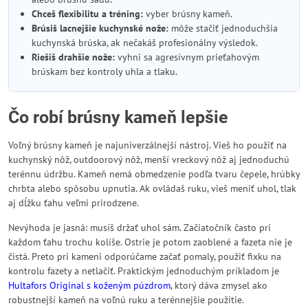
Chceš flexibilitu a tréning:
vyber brúsny kameň.
Brúsiš lacnejšie kuchynské nože:
môže stačiť jednoduchšia
kuchynská brúska, ak nečakáš profesionálny výsledok.
Riešiš drahšie nože:
vyhni sa agresívnym prieťahovým
brúskam bez kontroly uhla a tlaku.
Čo robí brúsny kameň lepšie
Voľný brúsny kameň je najuniverzálnejší nástroj. Vieš ho použiť na
kuchynský nôž, outdoorový nôž, menší vreckový nôž aj jednoduchú
terénnu údržbu. Kameň nemá obmedzenie podľa tvaru čepele, hrúbky
chrbta alebo spôsobu upnutia. Ak ovládaš ruku, vieš meniť uhol, tlak
aj dĺžku ťahu veľmi prirodzene.
Nevýhoda je jasná: musíš držať uhol sám. Začiatočník často pri
každom ťahu trochu kolíše. Ostrie je potom zaoblené a fazeta nie je
čistá. Preto pri kameni odporúčame začať pomaly, použiť fixku na
kontrolu fazety a netlačiť. Praktickým jednoduchým príkladom je
Hultafors Original s koženým púzdrom
, ktorý dáva zmysel ako
robustnejší kameň na voľnú ruku a terénnejšie použitie.