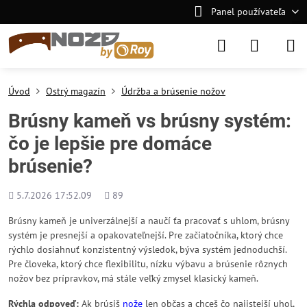
Panel používateľa
Úvod
Ostrý magazín
Údržba a brúsenie nožov
Brúsny kameň vs brúsny systém:
čo je lepšie pre domáce
brúsenie?
Pridané
Počet
5.7.2026 17:52.09
89
zobrazení
Brúsny kameň je univerzálnejší a naučí ťa pracovať s uhlom, brúsny
systém je presnejší a opakovateľnejší. Pre začiatočníka, ktorý chce
rýchlo dosiahnuť konzistentný výsledok, býva systém jednoduchší.
Pre človeka, ktorý chce flexibilitu, nízku výbavu a brúsenie rôznych
nožov bez prípravkov, má stále veľký zmysel klasický kameň.
Rýchla odpoveď:
Ak brúsiš
nože
len občas a chceš čo najistejší uhol,