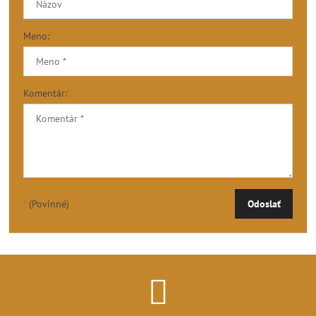
Meno:
*
Komentár:
*
*
(Povinné)
Odoslať