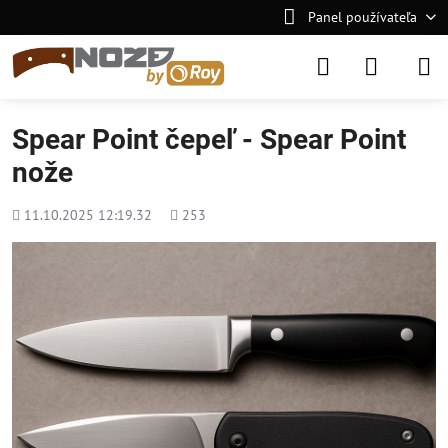
Panel používateľa
Spear Point čepeľ - Spear Point
nože
Pridané
Počet
11.10.2025 12:19.32
253
zobrazení