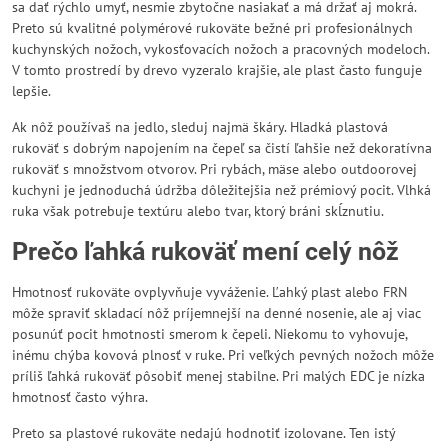
sa dať rýchlo umyť, nesmie zbytočne nasiakať a má držať aj mokrá.
Preto sú kvalitné polymérové rukoväte bežné pri profesionálnych
kuchynských nožoch, vykosťovacích nožoch a pracovných modeloch.
V tomto prostredí by drevo vyzeralo krajšie, ale plast často funguje
lepšie.
Ak nôž používaš na jedlo, sleduj najmä škáry. Hladká plastová
rukoväť s dobrým napojením na čepeľ sa čistí ľahšie než dekoratívna
rukoväť s množstvom otvorov. Pri rybách, mäse alebo outdoorovej
kuchyni je jednoduchá údržba dôležitejšia než prémiový pocit. Vlhká
ruka však potrebuje textúru alebo tvar, ktorý bráni skĺznutiu.
Prečo ľahká rukoväť mení celý nôž
Hmotnosť rukoväte ovplyvňuje vyváženie. Ľahký plast alebo FRN
môže spraviť skladací nôž príjemnejší na denné nosenie, ale aj viac
posunúť pocit hmotnosti smerom k čepeli. Niekomu to vyhovuje,
inému chýba kovová plnosť v ruke. Pri veľkých pevných nožoch môže
príliš ľahká rukoväť pôsobiť menej stabilne. Pri malých EDC je nízka
hmotnosť často výhra.
Preto sa plastové rukoväte nedajú hodnotiť izolovane. Ten istý