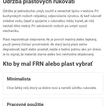
Údržba plastových rukovätí
Údržba je jednoduchá: umyť, osušiť a nenechať špinu v textúre. Pri
kuchynských nožoch rešpektuj odporúčanie výrobcu. Aj keď rukoväť
zvládne vodu, čepeľ a spojenie s rukoväťou môžu trpieť, ak nôž
necháš dlho mokrý. Pri zatváracích nožoch po umytí vysuš
mechaniku.
Plast nepotrebuje olejovanie. Ak je povrch mastný alebo lepkavý,
použi jemný čistiaci prostriedok. Ak starý lacný plast začne
degradovať, lepiť alebo praskať, nejde o bežnú patinu ako pri dreve.
Je to signál, že materiál starne alebo bol nevhodne skladovaný.
Kto by mal FRN alebo plast vybrať
Minimalista
Chce ľahký nôž, ktorý sa dobre nosí a nerieši údržbu rukoväte.
Pracovné použitie