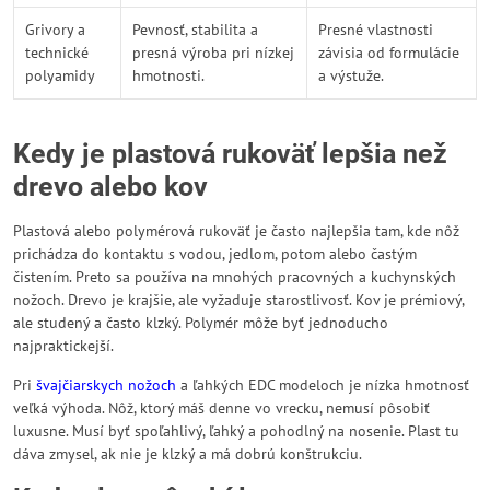
Grivory a
Pevnosť, stabilita a
Presné vlastnosti
technické
presná výroba pri nízkej
závisia od formulácie
polyamidy
hmotnosti.
a výstuže.
Kedy je plastová rukoväť lepšia než
drevo alebo kov
Plastová alebo polymérová rukoväť je často najlepšia tam, kde nôž
prichádza do kontaktu s vodou, jedlom, potom alebo častým
čistením. Preto sa používa na mnohých pracovných a kuchynských
nožoch. Drevo je krajšie, ale vyžaduje starostlivosť. Kov je prémiový,
ale studený a často klzký. Polymér môže byť jednoducho
najpraktickejší.
Pri
švajčiarskych nožoch
a ľahkých EDC modeloch je nízka hmotnosť
veľká výhoda. Nôž, ktorý máš denne vo vrecku, nemusí pôsobiť
luxusne. Musí byť spoľahlivý, ľahký a pohodlný na nosenie. Plast tu
dáva zmysel, ak nie je klzký a má dobrú konštrukciu.