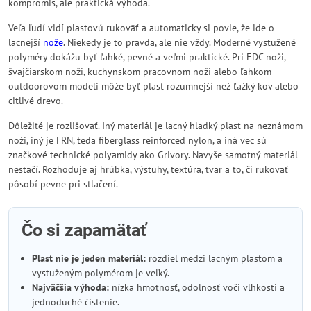
kompromis, ale praktická výhoda.
Veľa ľudí vidí plastovú rukoväť a automaticky si povie, že ide o
lacnejší
nože
. Niekedy je to pravda, ale nie vždy. Moderné vystužené
polyméry dokážu byť ľahké, pevné a veľmi praktické. Pri EDC noži,
švajčiarskom noži, kuchynskom pracovnom noži alebo ľahkom
outdoorovom modeli môže byť plast rozumnejší než ťažký kov alebo
citlivé drevo.
Dôležité je rozlišovať. Iný materiál je lacný hladký plast na neznámom
noži, iný je FRN, teda fiberglass reinforced nylon, a iná vec sú
značkové technické polyamidy ako Grivory. Navyše samotný materiál
nestačí. Rozhoduje aj hrúbka, výstuhy, textúra, tvar a to, či rukoväť
pôsobí pevne pri stlačení.
Čo si zapamätať
Plast nie je jeden materiál:
rozdiel medzi lacným plastom a
vystuženým polymérom je veľký.
Najväčšia výhoda:
nízka hmotnosť, odolnosť voči vlhkosti a
jednoduché čistenie.