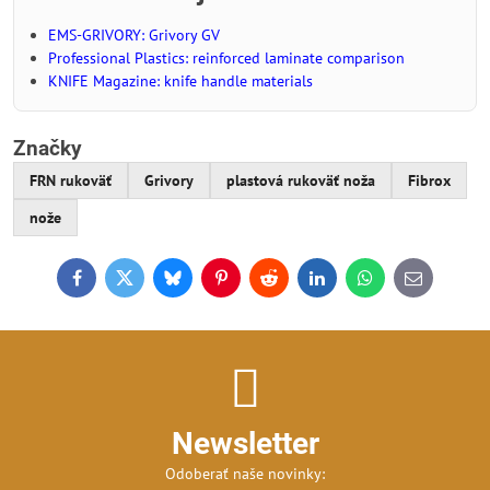
EMS-GRIVORY: Grivory GV
Professional Plastics: reinforced laminate comparison
KNIFE Magazine: knife handle materials
Značky
FRN rukoväť
Grivory
plastová rukoväť noža
Fibrox
nože
Facebook
Twitter
Bluesky
Pinterest
Reddit
LinkedIn
WhatsApp
E-
mail
Newsletter
Odoberať naše novinky: