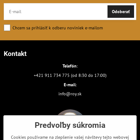
Odoberať
Chcem sa prihlásiť k odberu noviniek e-mailom
Kontakt
Telefón
:
+421 911 734 775 (od 8:30 do 17:00)
E-mail
:
info@roy.sk
Predvoľby súkromia
Cookies používame na zlepšenie vašej návštevy tejto webovej