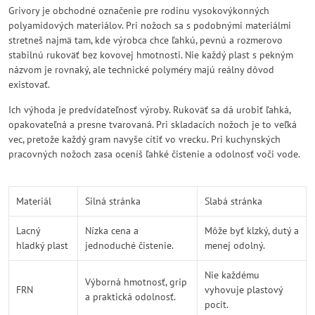
Grivory je obchodné označenie pre rodinu vysokovýkonných
polyamidových materiálov. Pri nožoch sa s podobnými materiálmi
stretneš najmä tam, kde výrobca chce ľahkú, pevnú a rozmerovo
stabilnú rukoväť bez kovovej hmotnosti. Nie každý plast s pekným
názvom je rovnaký, ale technické polyméry majú reálny dôvod
existovať.
Ich výhoda je predvídateľnosť výroby. Rukoväť sa dá urobiť ľahká,
opakovateľná a presne tvarovaná. Pri skladacích nožoch je to veľká
vec, pretože každý gram navyše cítiť vo vrecku. Pri kuchynských
pracovných nožoch zasa oceníš ľahké čistenie a odolnosť voči vode.
Materiál
Silná stránka
Slabá stránka
Lacný
Nízka cena a
Môže byť klzký, dutý a
hladký plast
jednoduché čistenie.
menej odolný.
Nie každému
Výborná hmotnosť, grip
FRN
vyhovuje plastový
a praktická odolnosť.
pocit.