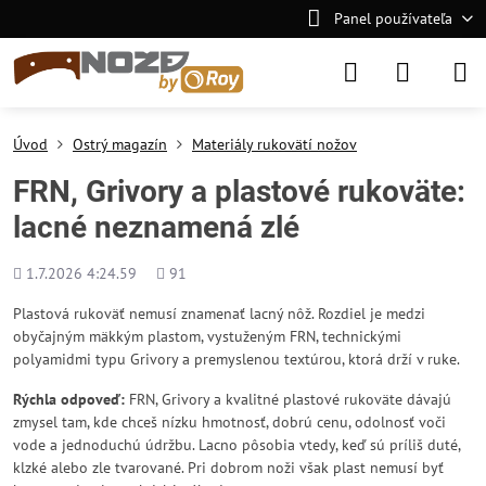
Panel používateľa
Úvod
Ostrý magazín
Materiály rukovätí nožov
FRN, Grivory a plastové rukoväte:
lacné neznamená zlé
Pridané
Počet
1.7.2026 4:24.59
91
zobrazení
Plastová rukoväť nemusí znamenať lacný nôž. Rozdiel je medzi
obyčajným mäkkým plastom, vystuženým FRN, technickými
polyamidmi typu Grivory a premyslenou textúrou, ktorá drží v ruke.
Rýchla odpoveď:
FRN, Grivory a kvalitné plastové rukoväte dávajú
zmysel tam, kde chceš nízku hmotnosť, dobrú cenu, odolnosť voči
vode a jednoduchú údržbu. Lacno pôsobia vtedy, keď sú príliš duté,
klzké alebo zle tvarované. Pri dobrom noži však plast nemusí byť