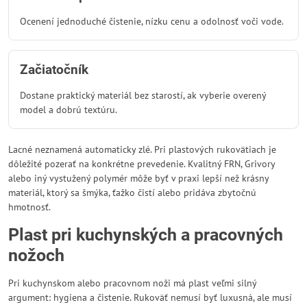
Ocenení jednoduché čistenie, nízku cenu a odolnosť voči vode.
Začiatočník
Dostane praktický materiál bez starostí, ak vyberie overený
model a dobrú textúru.
Lacné neznamená automaticky zlé. Pri plastových rukovätiach je
dôležité pozerať na konkrétne prevedenie. Kvalitný FRN, Grivory
alebo iný vystužený polymér môže byť v praxi lepší než krásny
materiál, ktorý sa šmýka, ťažko čistí alebo pridáva zbytočnú
hmotnosť.
Plast pri kuchynských a pracovných
nožoch
Pri kuchynskom alebo pracovnom noži má plast veľmi silný
argument: hygiena a čistenie. Rukoväť nemusí byť luxusná, ale musí