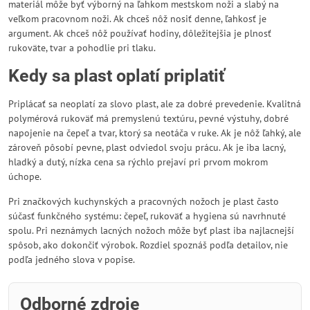
materiál môže byť výborný na ľahkom mestskom noži a slabý na
veľkom pracovnom noži. Ak chceš nôž nosiť denne, ľahkosť je
argument. Ak chceš nôž používať hodiny, dôležitejšia je plnosť
rukoväte, tvar a pohodlie pri tlaku.
Kedy sa plast oplatí priplatiť
Priplácať sa neoplatí za slovo plast, ale za dobré prevedenie. Kvalitná
polymérová rukoväť má premyslenú textúru, pevné výstuhy, dobré
napojenie na čepeľ a tvar, ktorý sa neotáča v ruke. Ak je nôž ľahký, ale
zároveň pôsobí pevne, plast odviedol svoju prácu. Ak je iba lacný,
hladký a dutý, nízka cena sa rýchlo prejaví pri prvom mokrom
úchope.
Pri značkových kuchynských a pracovných nožoch je plast často
súčasť funkčného systému: čepeľ, rukoväť a hygiena sú navrhnuté
spolu. Pri neznámych lacných nožoch môže byť plast iba najlacnejší
spôsob, ako dokončiť výrobok. Rozdiel spoznáš podľa detailov, nie
podľa jedného slova v popise.
Odborné zdroje