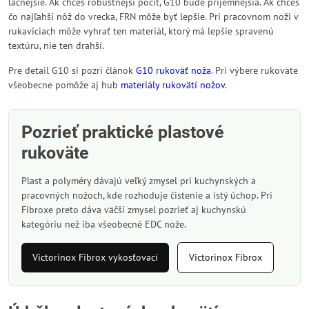
lacnejšie. Ak chceš robustnejší pocit, G10 bude príjemnejšia. Ak chceš
čo najľahší nôž do vrecka, FRN môže byť lepšie. Pri pracovnom noži v
rukaviciach môže vyhrať ten materiál, ktorý má lepšie spravenú
textúru, nie ten drahší.
Pre detail G10 si pozri článok
G10 rukoväť noža
. Pri výbere rukoväte
všeobecne pomôže aj hub
materiály rukovätí nožov
.
Pozrieť praktické plastové
rukoväte
Plast a polyméry dávajú veľký zmysel pri kuchynských a
pracovných nožoch, kde rozhoduje čistenie a istý úchop. Pri
Fibroxe preto dáva väčší zmysel pozrieť aj kuchynskú
kategóriu než iba všeobecné EDC nože.
Victorinox Fibrox vykosťovací
Victorinox Fibrox