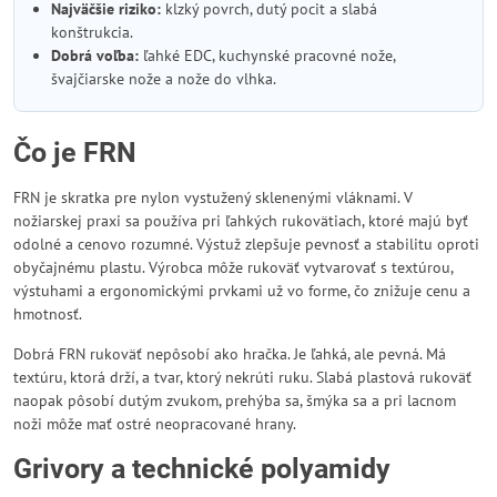
Najväčšie riziko:
klzký povrch, dutý pocit a slabá
konštrukcia.
Dobrá voľba:
ľahké EDC, kuchynské pracovné nože,
švajčiarske nože a nože do vlhka.
Čo je FRN
FRN je skratka pre nylon vystužený sklenenými vláknami. V
nožiarskej praxi sa používa pri ľahkých rukovätiach, ktoré majú byť
odolné a cenovo rozumné. Výstuž zlepšuje pevnosť a stabilitu oproti
obyčajnému plastu. Výrobca môže rukoväť vytvarovať s textúrou,
výstuhami a ergonomickými prvkami už vo forme, čo znižuje cenu a
hmotnosť.
Dobrá FRN rukoväť nepôsobí ako hračka. Je ľahká, ale pevná. Má
textúru, ktorá drží, a tvar, ktorý nekrúti ruku. Slabá plastová rukoväť
naopak pôsobí dutým zvukom, prehýba sa, šmýka sa a pri lacnom
noži môže mať ostré neopracované hrany.
Grivory a technické polyamidy