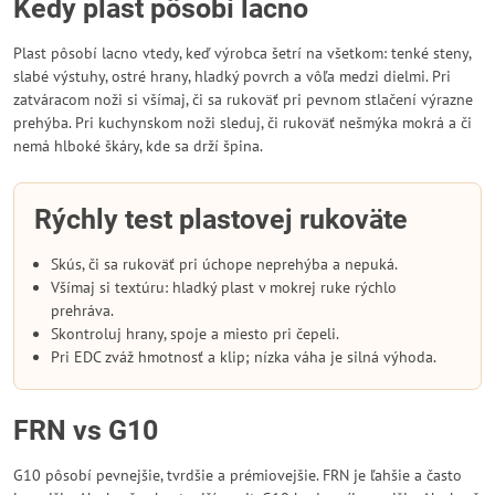
Kedy plast pôsobí lacno
Plast pôsobí lacno vtedy, keď výrobca šetrí na všetkom: tenké steny,
slabé výstuhy, ostré hrany, hladký povrch a vôľa medzi dielmi. Pri
zatváracom noži si všímaj, či sa rukoväť pri pevnom stlačení výrazne
prehýba. Pri kuchynskom noži sleduj, či rukoväť nešmýka mokrá a či
nemá hlboké škáry, kde sa drží špina.
Rýchly test plastovej rukoväte
Skús, či sa rukoväť pri úchope neprehýba a nepuká.
Všímaj si textúru: hladký plast v mokrej ruke rýchlo
prehráva.
Skontroluj hrany, spoje a miesto pri čepeli.
Pri EDC zváž hmotnosť a klip; nízka váha je silná výhoda.
FRN vs G10
G10 pôsobí pevnejšie, tvrdšie a prémiovejšie. FRN je ľahšie a často