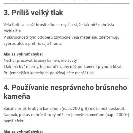
3. Príliš veľký tlak
Veľa ľudí sa snaží brúsiť silou – myslia si, že tak nôž nabrúsia
rýchlejšie.
V skutočnosti tým odoberú zbytočne veľa materiálu, zdeformujú
výbrus alebo prehrievajú hranu.
Ako sa vyhnúť chybe:
Nechaj pracovať brúsny kameň, nie svaly.
Tlak má byť mierny, len natoľko, aby nôž po kameni plynulo kĺzal.
Pri jemnejších kameňoch používaj ešte menší tlak.
4. Používanie nesprávneho brúsneho
kameňa
Začať s príliš hrubým kameňom (napr. 200 grit) môže nôž poškodiť.
Naopak, pokus nabrúsiť tupý nôž len jemným kameňom (napr. 4000+)
nemá efekt.
Ako sa vyhnúť chybe: