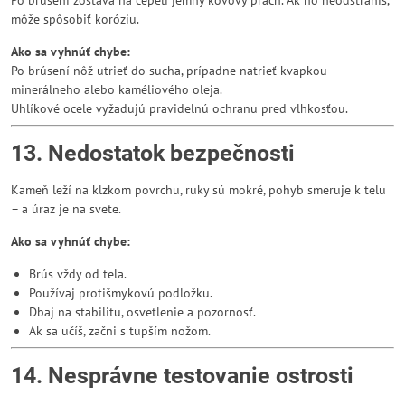
môže spôsobiť koróziu.
Ako sa vyhnúť chybe:
Po brúsení nôž utrieť do sucha, prípadne natrieť kvapkou
minerálneho alebo kaméliového oleja.
Uhlíkové ocele vyžadujú pravidelnú ochranu pred vlhkosťou.
13. Nedostatok bezpečnosti
Kameň leží na klzkom povrchu, ruky sú mokré, pohyb smeruje k telu
– a úraz je na svete.
Ako sa vyhnúť chybe:
Brús vždy od tela.
Používaj protišmykovú podložku.
Dbaj na stabilitu, osvetlenie a pozornosť.
Ak sa učíš, začni s tupším nožom.
14. Nesprávne testovanie ostrosti