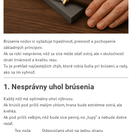
Brúsenie nožov si vyžaduje trpezlivosť, presnosť a pochopenie
základných princípov.
Ak sa robí nesprávne, nôž sa síce môže zdať ostrý, ale v skutočnosti
stratí trvácnosť a kvalitu rezu.
Tu je prehľad najčastejších chýb, ktoré robia ľudia pri brúsení, a rady,
ako sa im vyhnúť.
1. Nesprávny uhol brúsenia
Každý nôž má optimálny uhol výbrusu.
Ak brúsiš pod príliš malým uhlom, hrana bude extrémne ostrá, ale
krehká.
Ak pod príliš veľkým, nôž bude síce pevný, no „tupý“ a nebude dobre
rezať.
Typ noža
Odporúčaný uhol na jednu stranu