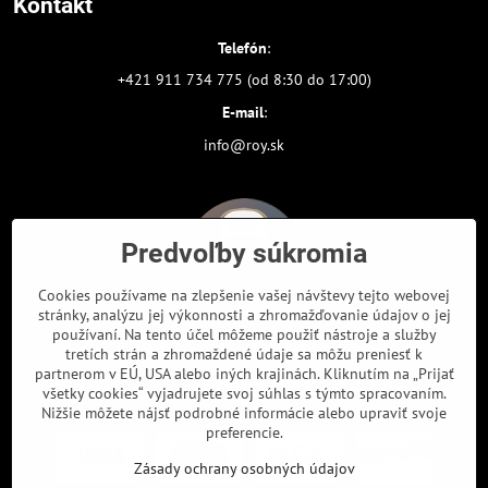
Kontakt
Telefón
:
+421 911 734 775 (od 8:30 do 17:00)
E-mail
:
info@roy.sk
Predvoľby súkromia
Cookies používame na zlepšenie vašej návštevy tejto webovej
stránky, analýzu jej výkonnosti a zhromažďovanie údajov o jej
používaní. Na tento účel môžeme použiť nástroje a služby
tretích strán a zhromaždené údaje sa môžu preniesť k
partnerom v EÚ, USA alebo iných krajinách. Kliknutím na „Prijať
Odkazy
všetky cookies“ vyjadrujete svoj súhlas s týmto spracovaním.
Nižšie môžete nájsť podrobné informácie alebo upraviť svoje
preferencie.
Zásady ochrany osobných údajov