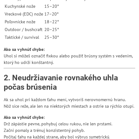
Kuchynské nože
15–20°
Vreckové (EDC) nože
17–20°
Poľovnícke nože
18–22°
Outdoor / bushcraft
20–25°
Taktické / survival
25–30°
Ako sa vyhnúť chybe:
Uhol si môžeš označiť fixkou alebo použiť brúsny systém s vedením,
ktorý ho udrží konštantný.
2. Neudržiavanie rovnakého uhla
počas brúsenia
Ak sa uhol pri každom ťahu mení, vytvoríš nerovnomernú hranu.
Nôž síce reže, ale len na niektorých miestach a ostrie sa rýchlo otupí.
Ako sa vyhnúť chybe:
Drž zápästie pevne, pohybuj celou rukou, nie len prstami.
Začni pomaly a trénuj konzistentný pohyb.
Počítaj ťahy na každej strane, aby bol výbrus symetrický.