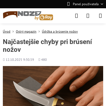
Panel používateľa
Úvod
Ostrý magazín
Údržba a brúsenie nožov
Najčastejšie chyby pri brúsení
nožov
Pridané
Počet
12.10.2025 9:30.59
480
zobrazení