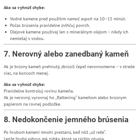
Ako sa vyhnúť chybe:
Vodné kamene pred použitím namoč aspoň na 10–15 minút.
Počas brúsenia pravidelne zvlhčuj povrch.
Olejové kamene používaj len s minerálnym olejom – nikdy ich
nemiešaj s vodou.
7. Nerovný alebo zanedbaný kameň
Ak je brúsny kameň prehnutý, zbrúsiš čepeľ nerovnomerne – v strede
viac, na koncoch menej.
Ako sa vyhnúť chybe:
Pravidelne kontroluj rovinu kameňa.
Ak je nerovný, vyrovnaj ho „flattening“ kameňom alebo brúsnym
papierom na rovnej podložke.
8. Nedokončenie jemného brúsenia
Po hrubom kameni mnohí prestanú, keď nôž „už reže“.
Lenže hrubý výbrus má zúbky, ktoré sa rýchlo otupia.