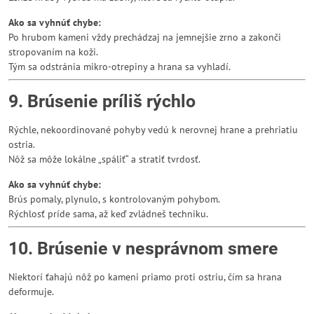
Ako sa vyhnúť chybe:
Po hrubom kameni vždy prechádzaj na jemnejšie zrno a zakonči
stropovaním na koži.
Tým sa odstránia mikro-otrepiny a hrana sa vyhladí.
9. Brúsenie príliš rýchlo
Rýchle, nekoordinované pohyby vedú k nerovnej hrane a prehriatiu
ostria.
Nôž sa môže lokálne „spáliť“ a stratiť tvrdosť.
Ako sa vyhnúť chybe:
Brús pomaly, plynulo, s kontrolovaným pohybom.
Rýchlosť príde sama, až keď zvládneš techniku.
10. Brúsenie v nesprávnom smere
Niektorí ťahajú nôž po kameni priamo proti ostriu, čím sa hrana
deformuje.