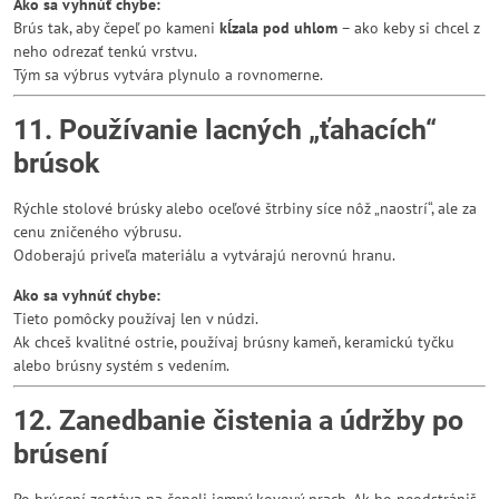
Ako sa vyhnúť chybe:
Brús tak, aby čepeľ po kameni
kĺzala pod uhlom
– ako keby si chcel z
neho odrezať tenkú vrstvu.
Tým sa výbrus vytvára plynulo a rovnomerne.
11. Používanie lacných „ťahacích“
brúsok
Rýchle stolové brúsky alebo oceľové štrbiny síce nôž „naostrí“, ale za
cenu zničeného výbrusu.
Odoberajú priveľa materiálu a vytvárajú nerovnú hranu.
Ako sa vyhnúť chybe:
Tieto pomôcky používaj len v núdzi.
Ak chceš kvalitné ostrie, používaj brúsny kameň, keramickú tyčku
alebo brúsny systém s vedením.
12. Zanedbanie čistenia a údržby po
brúsení
Po brúsení zostáva na čepeli jemný kovový prach. Ak ho neodstrániš,