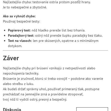
Najčastejšia chyba: testovanie ostria prstom pozdĺž hrany.
Je to nebezpečné a zbytočné.
Ako sa vyhnúť chybe:
Používaj bezpečné testy:
Papierový test:
nôž hladko prereže list bez trhania.
Paradajkový test:
ostrý nôž prereže šupku paradajky bez tlaku.
Test na vlasoch:
len pre skúsených, opatrne a s minimálnym
dotykom.
Záver
Najčastejšie chyby pri brúsení vznikajú z netrpezlivosti alebo
nepochopenia techniky.
Brúsenie je zručnosť, ktorú si treba osvojiť – podobne ako varenie
alebo streľbu z luku.
Ak budeš držať správny uhol, používať primeraný tlak, postupne
prechádzať na jemnejšie zrná a pravidelne stropovať,
tvoj nôž ti vydrží ostrý, presný a bezpečný.
Diskusia