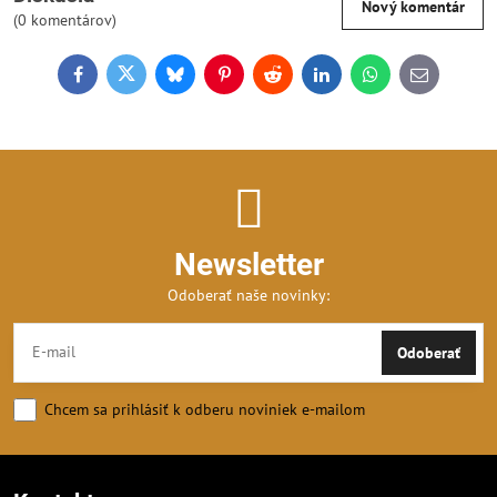
Nový komentár
(0 komentárov)
Facebook
Twitter
Bluesky
Pinterest
Reddit
LinkedIn
WhatsApp
E-
mail
Newsletter
Odoberať naše novinky:
Odoberať
Chcem sa prihlásiť k odberu noviniek e-mailom