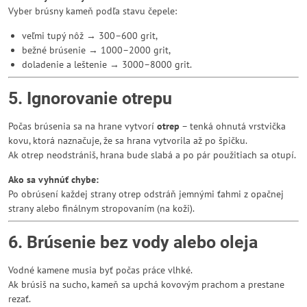
Vyber brúsny kameň podľa stavu čepele:
veľmi tupý nôž → 300–600 grit,
bežné brúsenie → 1000–2000 grit,
doladenie a leštenie → 3000–8000 grit.
5. Ignorovanie otrepu
Počas brúsenia sa na hrane vytvorí
otrep
– tenká ohnutá vrstvička
kovu, ktorá naznačuje, že sa hrana vytvorila až po špičku.
Ak otrep neodstrániš, hrana bude slabá a po pár použitiach sa otupí.
Ako sa vyhnúť chybe:
Po obrúsení každej strany otrep odstráň jemnými ťahmi z opačnej
strany alebo finálnym stropovaním (na koži).
6. Brúsenie bez vody alebo oleja
Vodné kamene musia byť počas práce vlhké.
Ak brúsiš na sucho, kameň sa upchá kovovým prachom a prestane
rezať.