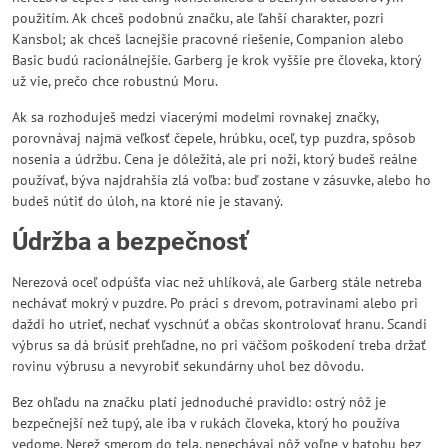
použitím. Ak chceš podobnú značku, ale ľahší charakter, pozri
Kansbol; ak chceš lacnejšie pracovné riešenie, Companion alebo
Basic budú racionálnejšie. Garberg je krok vyššie pre človeka, ktorý
už vie, prečo chce robustnú Moru.
Ak sa rozhoduješ medzi viacerými modelmi rovnakej značky,
porovnávaj najmä veľkosť čepele, hrúbku, oceľ, typ puzdra, spôsob
nosenia a údržbu. Cena je dôležitá, ale pri noži, ktorý budeš reálne
používať, býva najdrahšia zlá voľba: buď zostane v zásuvke, alebo ho
budeš nútiť do úloh, na ktoré nie je stavaný.
Údržba a bezpečnosť
Nerezová oceľ odpúšťa viac než uhlíková, ale Garberg stále netreba
nechávať mokrý v puzdre. Po práci s drevom, potravinami alebo pri
daždi ho utrieť, nechať vyschnúť a občas skontrolovať hranu. Scandi
výbrus sa dá brúsiť prehľadne, no pri väčšom poškodení treba držať
rovinu výbrusu a nevyrobiť sekundárny uhol bez dôvodu.
Bez ohľadu na značku platí jednoduché pravidlo: ostrý nôž je
bezpečnejší než tupý, ale iba v rukách človeka, ktorý ho používa
vedome. Nerež smerom do tela, nenechávaj nôž voľne v batohu bez