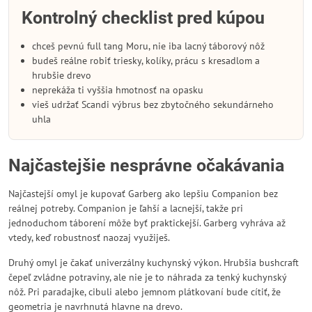
Kontrolný checklist pred kúpou
chceš pevnú full tang Moru, nie iba lacný táborový nôž
budeš reálne robiť triesky, kolíky, prácu s kresadlom a
hrubšie drevo
neprekáža ti vyššia hmotnosť na opasku
vieš udržať Scandi výbrus bez zbytočného sekundárneho
uhla
Najčastejšie nesprávne očakávania
Najčastejší omyl je kupovať Garberg ako lepšiu Companion bez
reálnej potreby. Companion je ľahší a lacnejší, takže pri
jednoduchom táborení môže byť praktickejší. Garberg vyhráva až
vtedy, keď robustnosť naozaj využiješ.
Druhý omyl je čakať univerzálny kuchynský výkon. Hrubšia bushcraft
čepeľ zvládne potraviny, ale nie je to náhrada za tenký kuchynský
nôž. Pri paradajke, cibuli alebo jemnom plátkovaní bude cítiť, že
geometria je navrhnutá hlavne na drevo.