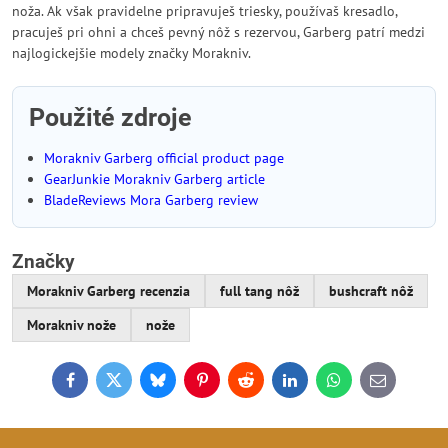
noža. Ak však pravidelne pripravuješ triesky, používaš kresadlo,
pracuješ pri ohni a chceš pevný nôž s rezervou, Garberg patrí medzi
najlogickejšie modely značky Morakniv.
Použité zdroje
Morakniv Garberg official product page
GearJunkie Morakniv Garberg article
BladeReviews Mora Garberg review
Značky
Morakniv Garberg recenzia
full tang nôž
bushcraft nôž
Morakniv nože
nože
Facebook
Twitter
Bluesky
Pinterest
Reddit
LinkedIn
WhatsApp
E-
mail