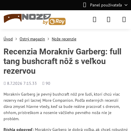
Panel používateľa
Úvod
Ostrý magazín
Nože recenzie
Recenzia Morakniv Garberg: full
tang bushcraft nôž s veľkou
rezervou
Pridané
Počet
8.7.2026 7:15.33
90
zobrazení
Morakniv Garberg je pevný bushcraft nôž pre ľudí, ktorí chcú viac
rezervy než pri lacnej More Companion. Podľa externých recenzií
dáva zmysel hlavne vtedy, keď sa bude reálne pracovať s drevom,
ohňom, prístreškom a nosenie väčšieho pevného noža nie je
problém.
Rýchla odpoveď:
Morakniv Garberg je dobrá voľba, ak chceš robustný