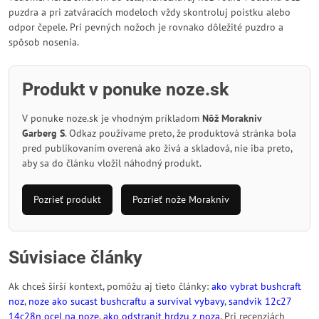
puzdra a pri zatváracích modeloch vždy skontroluj poistku alebo
odpor čepele. Pri pevných nožoch je rovnako dôležité puzdro a
spôsob nosenia.
Produkt v ponuke noze.sk
V ponuke noze.sk je vhodným príkladom
Nôž Morakniv
Garberg S
. Odkaz používame preto, že produktová stránka bola
pred publikovaním overená ako živá a skladová, nie iba preto,
aby sa do článku vložil náhodný produkt.
Pozrieť produkt
Pozrieť nože Morakniv
Súvisiace články
Ak chceš širší kontext, pomôžu aj tieto články:
ako vybrat bushcraft
noz
,
noze ako sucast bushcraftu a survival vybavy
,
sandvik 12c27
14c28n ocel na noze
,
ako odstranit hrdzu z noza
. Pri recenziách