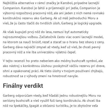
Najbližšia alternatíva v rámci značky je Kansbol, prípadne lacnejší
Companion. Kansbol je ľahší a príjemnejší pri jedle, Companion je
výborný rozpočtový pracovný nôž, ale ani jeden z nich nemá rovnakú
konštrukčnú rezervu ako Garberg. Ak už máš jednoduchú Moru a
vieš, že ju často tlačíš do tvrdších úloh, Garberg je logický upgrade.
Ak však kupuješ prvý nôž do lesa, nemusí byť automaticky
najrozumnejšou voľbou. Začiatočník často viac ocení lacnejší model,
na ktorom sa naučí brúsiť, rezať a starať sa o hranu bez obavy z ceny.
Garberg dáva najväčší zmysel až vtedy, keď už vieš, že chceš pevný
pracovný nôž a nie iba univerzálnu výletnú čepeľ.
V tejto recenzii ho preto neberiem ako módny bushcraft symbol, ale
ako nástroj s konkrétnou úlohou: poskytnúť väčšiu rezervu pri dreve,
ohni a opakovanej práci. Ak tieto úlohy v tvojom používaní chýbajú,
robustnosť sa z výhody zmení na hmotnosť navyše.
Finálny verdikt
Garberg odporúčam vtedy, keď hľadáš jednu robustnejšiu Moru na
seriózny bushcraft a vieš využiť full tang konštrukciu. Ak chceš iba
nôž na špekáčiky, špagát a občasnú turistiku, je to zbytočne veľa