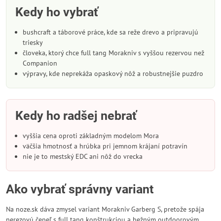
Kedy ho vybrať
bushcraft a táborové práce, kde sa reže drevo a pripravujú
triesky
človeka, ktorý chce full tang Morakniv s vyššou rezervou než
Companion
výpravy, kde neprekáža opaskový nôž a robustnejšie puzdro
Kedy ho radšej nebrať
vyššia cena oproti základným modelom Mora
väčšia hmotnosť a hrúbka pri jemnom krájaní potravín
nie je to mestský EDC ani nôž do vrecka
Ako vybrať správny variant
Na noze.sk dáva zmysel variant Morakniv Garberg S, pretože spája
nerezovú čepeľ s full tang konštrukciou a bežným outdoorovým