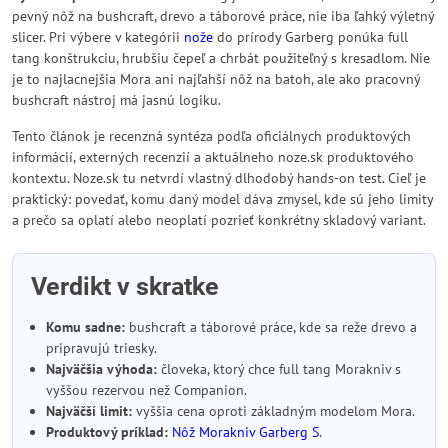
pevný nôž na bushcraft, drevo a táborové práce, nie iba ľahký výletný
slicer. Pri výbere v kategórii
nože
do prírody Garberg ponúka full
tang konštrukciu, hrubšiu čepeľ a chrbát použiteľný s kresadlom. Nie
je to najlacnejšia Mora ani najľahší nôž na batoh, ale ako pracovný
bushcraft nástroj má jasnú logiku.
Tento článok je recenzná syntéza podľa oficiálnych produktových
informácií, externých recenzií a aktuálneho noze.sk produktového
kontextu. Noze.sk tu netvrdí vlastný dlhodobý hands-on test. Cieľ je
praktický: povedať, komu daný model dáva zmysel, kde sú jeho limity
a prečo sa oplatí alebo neoplatí pozrieť konkrétny skladový variant.
Verdikt v skratke
Komu sadne:
bushcraft a táborové práce, kde sa reže drevo a
pripravujú triesky.
Najväčšia výhoda:
človeka, ktorý chce full tang Morakniv s
vyššou rezervou než Companion.
Najväčší limit:
vyššia cena oproti základným modelom Mora.
Produktový príklad:
Nôž Morakniv Garberg S
.