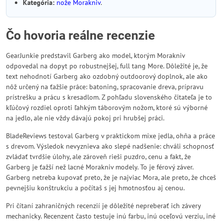
Kategória:
nože Morakniv
.
Čo hovoria reálne recenzie
GearJunkie predstavil Garberg ako model, ktorým Morakniv
odpovedal na dopyt po robustnejšej, full tang More. Dôležité je, že
text nehodnotí Garberg ako ozdobný outdoorový doplnok, ale ako
nôž určený na ťažšie práce: batoning, spracovanie dreva, prípravu
prístrešku a prácu s kresadlom. Z pohľadu slovenského čitateľa je to
kľúčový rozdiel oproti ľahkým táborovým nožom, ktoré sú výborné
na jedlo, ale nie vždy dávajú pokoj pri hrubšej práci.
BladeReviews testoval Garberg v praktickom mixe jedla, ohňa a práce
s drevom. Výsledok nevyznieva ako slepé nadšenie: chváli schopnosť
zvládať tvrdšie úlohy, ale zároveň rieši puzdro, cenu a fakt, že
Garberg je ťažší než lacné Morakniv modely. To je férový záver.
Garberg netreba kupovať preto, že je najviac Mora, ale preto, že chceš
pevnejšiu konštrukciu a počítaš s jej hmotnosťou aj cenou.
Pri čítaní zahraničných recenzií je dôležité nepreberať ich závery
mechanicky. Recenzent často testuje inú farbu, inú oceľovú verziu, iné