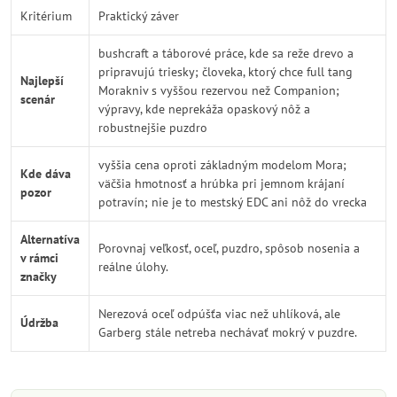
Kritérium
Praktický záver
bushcraft a táborové práce, kde sa reže drevo a
pripravujú triesky; človeka, ktorý chce full tang
Najlepší
Morakniv s vyššou rezervou než Companion;
scenár
výpravy, kde neprekáža opaskový nôž a
robustnejšie puzdro
vyššia cena oproti základným modelom Mora;
Kde dáva
väčšia hmotnosť a hrúbka pri jemnom krájaní
pozor
potravín; nie je to mestský EDC ani nôž do vrecka
Alternatíva
Porovnaj veľkosť, oceľ, puzdro, spôsob nosenia a
v rámci
reálne úlohy.
značky
Nerezová oceľ odpúšťa viac než uhlíková, ale
Údržba
Garberg stále netreba nechávať mokrý v puzdre.