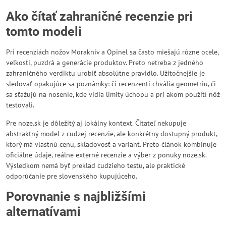
Ako čítať zahraničné recenzie pri
tomto modeli
Pri recenziách nožov Morakniv a Opinel sa často miešajú rôzne ocele,
veľkosti, puzdrá a generácie produktov. Preto netreba z jedného
zahraničného verdiktu urobiť absolútne pravidlo. Užitočnejšie je
sledovať opakujúce sa poznámky: či recenzenti chvália geometriu, či
sa sťažujú na nosenie, kde vidia limity úchopu a pri akom použití nôž
testovali.
Pre noze.sk je dôležitý aj lokálny kontext. Čitateľ nekupuje
abstraktný model z cudzej recenzie, ale konkrétny dostupný produkt,
ktorý má vlastnú cenu, skladovosť a variant. Preto článok kombinuje
oficiálne údaje, reálne externé recenzie a výber z ponuky noze.sk.
Výsledkom nemá byť preklad cudzieho testu, ale praktické
odporúčanie pre slovenského kupujúceho.
Porovnanie s najbližšími
alternatívami