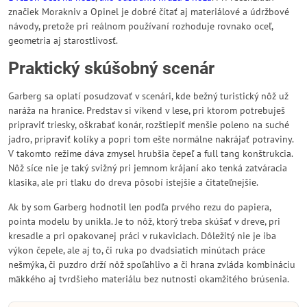
značiek Morakniv a Opinel je dobré čítať aj materiálové a údržbové
návody, pretože pri reálnom používaní rozhoduje rovnako oceľ,
geometria aj starostlivosť.
Praktický skúšobný scenár
Garberg sa oplatí posudzovať v scenári, kde bežný turistický nôž už
naráža na hranice. Predstav si víkend v lese, pri ktorom potrebuješ
pripraviť triesky, oškrabať konár, rozštiepiť menšie poleno na suché
jadro, pripraviť kolíky a popri tom ešte normálne nakrájať potraviny.
V takomto režime dáva zmysel hrubšia čepeľ a full tang konštrukcia.
Nôž síce nie je taký svižný pri jemnom krájaní ako tenká zatváracia
klasika, ale pri tlaku do dreva pôsobí istejšie a čitateľnejšie.
Ak by som Garberg hodnotil len podľa prvého rezu do papiera,
pointa modelu by unikla. Je to nôž, ktorý treba skúšať v dreve, pri
kresadle a pri opakovanej práci v rukaviciach. Dôležitý nie je iba
výkon čepele, ale aj to, či ruka po dvadsiatich minútach práce
nešmýka, či puzdro drží nôž spoľahlivo a či hrana zvláda kombináciu
mäkkého aj tvrdšieho materiálu bez nutnosti okamžitého brúsenia.