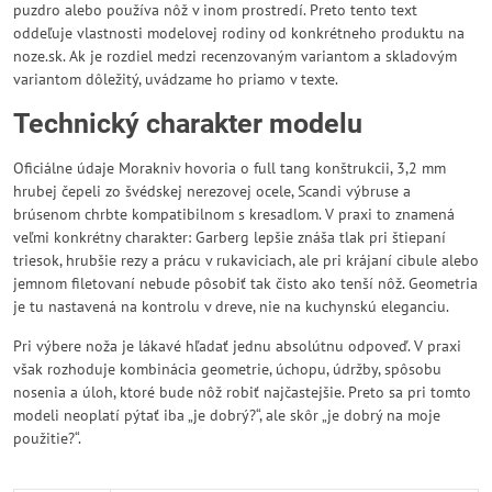
puzdro alebo používa nôž v inom prostredí. Preto tento text
oddeľuje vlastnosti modelovej rodiny od konkrétneho produktu na
noze.sk. Ak je rozdiel medzi recenzovaným variantom a skladovým
variantom dôležitý, uvádzame ho priamo v texte.
Technický charakter modelu
Oficiálne údaje Morakniv hovoria o full tang konštrukcii, 3,2 mm
hrubej čepeli zo švédskej nerezovej ocele, Scandi výbruse a
brúsenom chrbte kompatibilnom s kresadlom. V praxi to znamená
veľmi konkrétny charakter: Garberg lepšie znáša tlak pri štiepaní
triesok, hrubšie rezy a prácu v rukaviciach, ale pri krájaní cibule alebo
jemnom filetovaní nebude pôsobiť tak čisto ako tenší nôž. Geometria
je tu nastavená na kontrolu v dreve, nie na kuchynskú eleganciu.
Pri výbere noža je lákavé hľadať jednu absolútnu odpoveď. V praxi
však rozhoduje kombinácia geometrie, úchopu, údržby, spôsobu
nosenia a úloh, ktoré bude nôž robiť najčastejšie. Preto sa pri tomto
modeli neoplatí pýtať iba „je dobrý?“, ale skôr „je dobrý na moje
použitie?“.