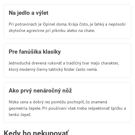
Na jedlo a výlet
Pri potravinách je Opinel doma. Krája čisto, je ľahký a nepôsobí
zbytočne agresívne pri pikniku alebo na chate.
Pre fanúšika klasiky
Jednoduchá drevená rukoväť a tradičný tvar majú charakter,
ktorý moderný čierny taktický folder často nemá.
Ako prvý nenáročný nôž
Nízka cena a dobrý rez pomôžu pochopiť, čo znamená
geometria čepele. Pri používaní však treba rešpektovať špičku a
tenkú čepeľ.
Kedy ho nekupovať