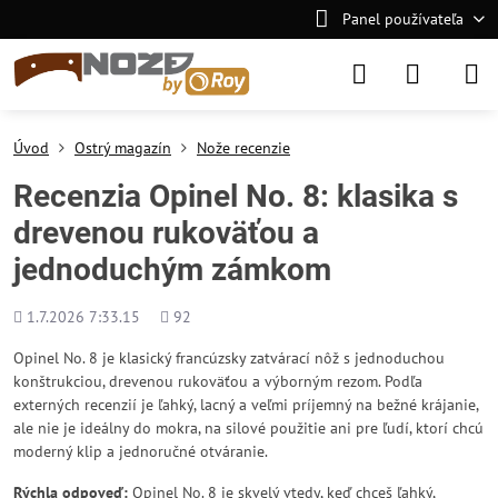
Panel používateľa
Úvod
Ostrý magazín
Nože recenzie
Recenzia Opinel No. 8: klasika s
drevenou rukoväťou a
jednoduchým zámkom
Pridané
Počet
1.7.2026 7:33.15
92
zobrazení
Opinel No. 8 je klasický francúzsky zatvárací nôž s jednoduchou
konštrukciou, drevenou rukoväťou a výborným rezom. Podľa
externých recenzií je ľahký, lacný a veľmi príjemný na bežné krájanie,
ale nie je ideálny do mokra, na silové použitie ani pre ľudí, ktorí chcú
moderný klip a jednoručné otváranie.
Rýchla odpoveď:
Opinel No. 8 je skvelý vtedy, keď chceš ľahký,