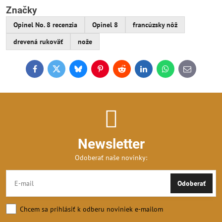
Značky
Opinel No. 8 recenzia
Opinel 8
francúzsky nôž
drevená rukoväť
nože
Facebook
Twitter
Bluesky
Pinterest
Reddit
LinkedIn
WhatsApp
E-
mail
Newsletter
Odoberať naše novinky:
Odoberať
Chcem sa prihlásiť k odberu noviniek e-mailom