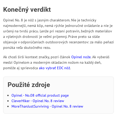
Konečný verdikt
Opinel No. 8 je nôž s jasným charakterom. Nie je technicky
najmodernejší, nemá klip, nemá rýchle jednoručné ovládanie a nie je
určený na tvrdú prácu. Lenže pri rezaní potravín, bežných materiálov
a výletných drobností je veľmi príjemný. Práve preto sa stále
objavuje v odporúčaniach outdoorových recenzentov: za málo peňazí
ponúka veľa skutočného rezu.
Ak chceš širší kontext značky, pozri článok
Opinel nože
. Ak vyberáš
medzi Opinelom a moderným skladacím nožom na každý deň,
pomôže aj sprievodca
ako vybrať EDC nôž
.
Použité zdroje
Opinel - No.08 official product page
CleverHiker - Opinel No. 8 review
MoreThanJustSurviving - Opinel No. 8 review