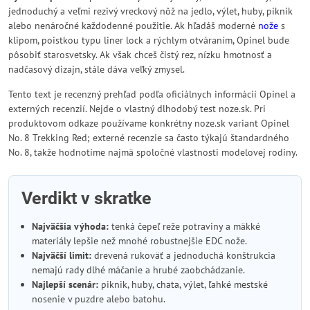
jednoduchý a veľmi rezivý vreckový nôž na jedlo, výlet, huby, piknik
alebo nenáročné každodenné použitie. Ak hľadáš moderné
nože
s
klipom, poistkou typu liner lock a rýchlym otváraním, Opinel bude
pôsobiť starosvetsky. Ak však chceš čistý rez, nízku hmotnosť a
nadčasový dizajn, stále dáva veľký zmysel.
Tento text je recenzný prehľad podľa oficiálnych informácií Opinel a
externých recenzií. Nejde o vlastný dlhodobý test noze.sk. Pri
produktovom odkaze používame konkrétny noze.sk variant Opinel
No. 8 Trekking Red; externé recenzie sa často týkajú štandardného
No. 8, takže hodnotíme najmä spoločné vlastnosti modelovej rodiny.
Verdikt v skratke
Najväčšia výhoda:
tenká čepeľ reže potraviny a mäkké
materiály lepšie než mnohé robustnejšie EDC nože.
Najväčší limit:
drevená rukoväť a jednoduchá konštrukcia
nemajú rady dlhé máčanie a hrubé zaobchádzanie.
Najlepší scenár:
piknik, huby, chata, výlet, ľahké mestské
nosenie v puzdre alebo batohu.