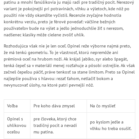
patinu a mnohí fanúšikovia ju majú radi pre tradičný pocit. Nerezový
variant je pokojnejší pri potravinách, vlhku a výletoch, kde nôž po
použití nie vždy okamžite vyčistíš. Recenzie zvyčajne hodnotia
konkrétnu verziu, preto je férové povedať: väčšine bežných
používateľov bude na výlet a jedlo jednoduchšie žiť s nerezom,
nadšenec klasiky môže cielene zvoliť uhlík.
Rozhodujúca však nie je len oceľ. Opinel reže výborne najmä preto,
že má tenkú geometriu. To je vlastnosť, ktorú nepremôže ani
prémiová oceľ na hrubom noži. Ak krájaš jablko, syr alebo špagát,
tenká čepeľ sa v materiáli menej rozťahuje a pôsobí ostrejšie. Ak však
začneš čepeľou páčiť, práve tenkosť sa stane limitom. Preto sa Opinel
najlepšie používa s hlavou: rezať ťahom, netlačiť bokom a
nevynucovať úlohy, na ktoré patrí pevnejší nôž.
Voľba
Pre koho dáva zmysel
Na čo myslieť
Opinel s
pre človeka, ktorý chce
po kyslom jedle a
uhlíkovou
tradičný pocit a nevadí
vlhku ho treba osušiť.
oceľou
mu patina.