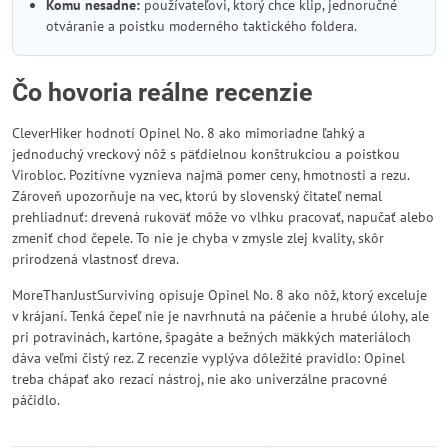
Komu nesadne:
používateľovi, ktorý chce klip, jednoručné
otváranie a poistku moderného taktického foldera.
Čo hovoria reálne recenzie
CleverHiker hodnotí Opinel No. 8 ako mimoriadne ľahký a
jednoduchý vreckový nôž s päťdielnou konštrukciou a poistkou
Virobloc. Pozitívne vyznieva najmä pomer ceny, hmotnosti a rezu.
Zároveň upozorňuje na vec, ktorú by slovenský čitateľ nemal
prehliadnuť: drevená rukoväť môže vo vlhku pracovať, napučať alebo
zmeniť chod čepele. To nie je chyba v zmysle zlej kvality, skôr
prirodzená vlastnosť dreva.
MoreThanJustSurviving opisuje Opinel No. 8 ako nôž, ktorý exceluje
v krájaní. Tenká čepeľ nie je navrhnutá na páčenie a hrubé úlohy, ale
pri potravinách, kartóne, špagáte a bežných mäkkých materiáloch
dáva veľmi čistý rez. Z recenzie vyplýva dôležité pravidlo: Opinel
treba chápať ako rezací nástroj, nie ako univerzálne pracovné
páčidlo.