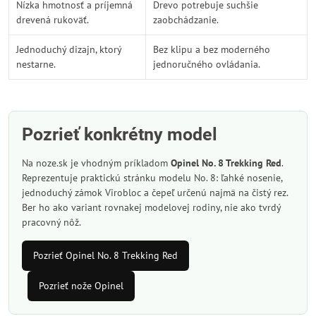
Nízka hmotnosť a príjemná
Drevo potrebuje suchšie
drevená rukoväť.
zaobchádzanie.
Jednoduchý dizajn, ktorý
Bez klipu a bez moderného
nestarne.
jednoručného ovládania.
Pozrieť konkrétny model
Na noze.sk je vhodným príkladom
Opinel No. 8 Trekking Red
.
Reprezentuje praktickú stránku modelu No. 8: ľahké nosenie,
jednoduchý zámok Virobloc a čepeľ určenú najmä na čistý rez.
Ber ho ako variant rovnakej modelovej rodiny, nie ako tvrdý
pracovný nôž.
Pozrieť Opinel No. 8 Trekking Red
Pozrieť nože Opinel