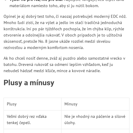
materiálom namiesto toho, aby si ju nútil bokom.
Opinel je aj dobrý test toho, či naozaj potrebuješ moderný EDC nôž.
Mnoho ľudí zistí, že na výlet a jedlo im stačí tradičná jednoduchá
konštrukcia. Iní po pár týždňoch pochopia, že im chýba klip, rýchle
otvorenie a odolnejšia rukoväť. V oboch prípadoch je to užitočná
skúsenosť, pretože No. 8 jasne ukáže rozdiel medzi skvelou
rezivosťou a moderným komfortom nosenia.
Ak ho chceš nosiť denne, zváž aj puzdro alebo samostatné vrecko v
batohu. Drevená rukoväť sa odmení lepším vzhľadom, keď ju
nebudeš hádzať medzi kľúče, mince a kovové náradie.
Plusy a mínusy
Plusy
Mínusy
Veľmi dobrý rez vďaka
Nie je vhodný na páčenie a silové
tenkej čepeli.
úlohy.