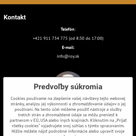
Kontakt
Telefón
:
+421 911 734 775 (od 8:30 do 17:00)
E-mail
:
info@roy.sk
Predvoľby súkromia
Cookies používame na zlepšenie vašej návštevy tejto webovej
stránky, analýzu jej výkonnosti a zhromažďovanie údajov o jej
používaní. Na tento účel môžeme použiť nástroje a služby
tretích strán a zhromaždené údaje sa môžu preniesť k
partnerom v EÚ, USA alebo iných krajinách. Kliknutím na „Prijať
Odkazy
všetky cookies“ vyjadrujete svoj súhlas s týmto spracovaním.
Nižšie môžete nájsť podrobné informácie alebo upraviť svoje