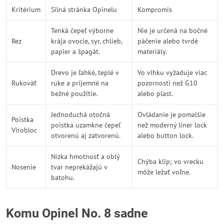
Kritérium
Silná stránka Opinelu
Kompromis
Tenká čepeľ výborne
Nie je určená na bočné
Rez
krája ovocie, syr, chlieb,
páčenie alebo tvrdé
papier a špagát.
materiály.
Drevo je ľahké, teplé v
Vo vlhku vyžaduje viac
Rukoväť
ruke a príjemné na
pozornosti než G10
bežné použitie.
alebo plast.
Jednoduchá otočná
Ovládanie je pomalšie
Poistka
poistka uzamkne čepeľ
než moderný liner lock
Virobloc
otvorenú aj zatvorenú.
alebo button lock.
Nízka hmotnosť a oblý
Chýba klip; vo vrecku
Nosenie
tvar neprekážajú v
môže ležať voľne.
batohu.
Komu Opinel No. 8 sadne