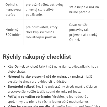
Opinel s
pre bežný výlet, potraviny
stále nejde o nôž na
nerezovou
a menej starostlivé
hrubé páčenie.
oceľou
používanie.
často nereže
pre používateľa, ktorý
Moderný
potraviny tak
chce klip, rýchlosť a
EDC folder
príjemne ako tenký
robustnejšiu poistku.
Opinel.
Rýchly nákupný checklist
Kúp Opinel,
ak chceš ľahký nôž na krájanie, výlet, piknik, huby
alebo chatu.
Nekupuj ho ako pracovný nôž do mokra,
ak nechceš riešiť
vysušenie dreva a pravidelnejšiu údržbu.
Skontroluj veľkosť.
No. 8 je univerzálny stred; menšie čísla sú
vreckovejšie, väčšie lepšie sadnú do ruky pri jedle.
Počítaj s pomalším otváraním.
Virobloc je jednoduchý a
spoľahlivý, ale nie je to rýchly jednoručný mechanizmus.
Vyber ho pre rez, nie pre silu.
Najlepšie funguje, keď čepeľ ťahá