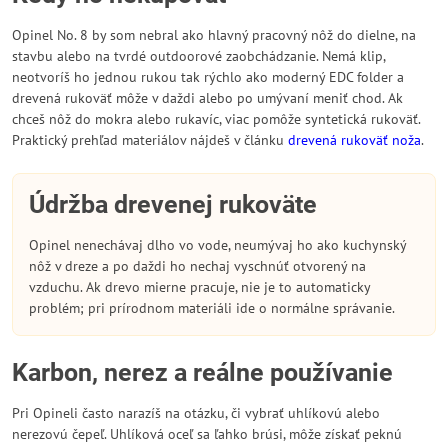
Opinel No. 8 by som nebral ako hlavný pracovný nôž do dielne, na
stavbu alebo na tvrdé outdoorové zaobchádzanie. Nemá klip,
neotvoríš ho jednou rukou tak rýchlo ako moderný EDC folder a
drevená rukoväť môže v daždi alebo po umývaní meniť chod. Ak
chceš nôž do mokra alebo rukavíc, viac pomôže syntetická rukoväť.
Praktický prehľad materiálov nájdeš v článku
drevená rukoväť noža
.
Údržba drevenej rukoväte
Opinel nenechávaj dlho vo vode, neumývaj ho ako kuchynský
nôž v dreze a po daždi ho nechaj vyschnúť otvorený na
vzduchu. Ak drevo mierne pracuje, nie je to automaticky
problém; pri prírodnom materiáli ide o normálne správanie.
Karbon, nerez a reálne používanie
Pri Opineli často narazíš na otázku, či vybrať uhlíkovú alebo
nerezovú čepeľ. Uhlíková oceľ sa ľahko brúsi, môže získať peknú