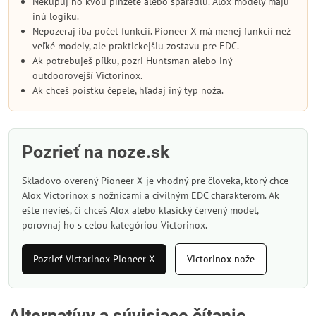
Nekupuj ho kvôli pinzete alebo špáradlu. Alox modely majú
inú logiku.
Nepozeraj iba počet funkcií. Pioneer X má menej funkcií než
veľké modely, ale praktickejšiu zostavu pre EDC.
Ak potrebuješ pílku, pozri Huntsman alebo iný
outdoorovejší Victorinox.
Ak chceš poistku čepele, hľadaj iný typ noža.
Pozrieť na noze.sk
Skladovo overený Pioneer X je vhodný pre človeka, ktorý chce
Alox Victorinox s nožnicami a civilným EDC charakterom. Ak
ešte nevieš, či chceš Alox alebo klasický červený model,
porovnaj ho s celou kategóriou Victorinox.
Pozrieť Victorinox Pioneer X
Victorinox nože
Alternatívy a súvisiace čítanie