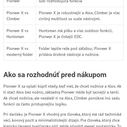
Pioneer
ľudí rozhodujúca funkcia.
Pioneer X vs
Pioneer X je robustnejší a Alox, Climber je viac
Climber
civilný multitool so scale nástrojmi.
Pioneer X vs
Huntsman má pílku a viac outdoor funkcií,
Huntsman
Pioneer X je čistejší EDC.
Pioneer X vs
Folder lepšie reže pod záťažou; Pioneer X
moderný folder
pridáva drobné nástroje a nožnice.
Ako sa rozhodnúť pred nákupom
Pioneer X sa oplatí kúpiť vtedy, keď vieš, že chceš nožnice a Alox. Ak
ti stačí Alox bez nožníc, základný Pioneer môže byť lacnejší a tenší.
Ak chceš nožnice, ale nezáleží ti na Alox, Climber ponúkne inú sadu
funkcií za často prístupnejšiu logiku.
Pri darčeku je Pioneer X vhodný pre človeka, ktorý má rád technické
veci, kovový pocit a minimalistickejší dizajn. Pre človeka, ktorý chce
klasický červený švajčiarsky nôž, môže pôsobiť menej nostalgicky. Tu