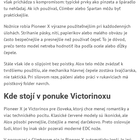
však prichádza s kompromisom: typické prvky ako pinzeta a špáradlo
tu nehľadaj. Ak ich používaš, Climber alebo Spartan môžu byť
praktickejšie.
Nožnice robia Pioneer X výrazne použiteľnejším pri každodenných
úlohách. Strihanie pásky, nití, papierikov alebo malého obväzu je
často bezpečnejšie a presnejšie než používať čepeľ. To je dôvod,
prečo tento model netreba hodnotiť iba podľa ocele alebo dĺžky
čepele.
Stále však ide o slipjoint bez poistky. Alox telo môže zvádzať k
tvrdšiemu použitiu, ale mechanika hlavnej čepele zostáva švajčiarska,
nie taktická. Pri silovom reze, páčení alebo práci v rukaviciach má
poistkový folder navrch.
Kde stojí v ponuke Victorinoxu
Pioneer X je Victorinox pre človeka, ktorý chce menej romantiky a
viac technického pocitu. Klasické červené modely sú ikonické, ale
Alox pôsobí pevnejšie, čistejšie a menej darčekovo. Preto oslovuje
ľudí, ktorí by inak skôr pozerali moderné EDC nože.
V porovnaní s Climberom nie je Pioneer X automaticky lepší. Je iný.