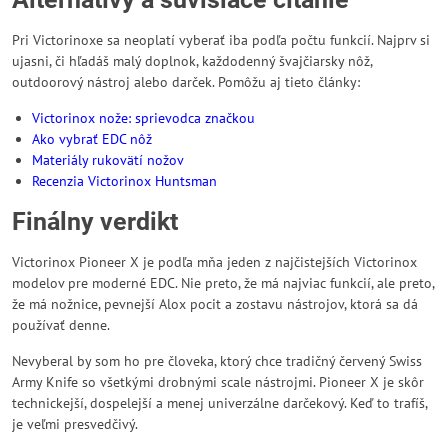
Pri Victorinoxe sa neoplatí vyberať iba podľa počtu funkcií. Najprv si
ujasni, či hľadáš malý doplnok, každodenný švajčiarsky nôž,
outdoorový nástroj alebo darček. Pomôžu aj tieto články:
Victorinox nože: sprievodca značkou
Ako vybrať EDC nôž
Materiály rukovätí nožov
Recenzia Victorinox Huntsman
Finálny verdikt
Victorinox Pioneer X je podľa mňa jeden z najčistejších Victorinox
modelov pre moderné EDC. Nie preto, že má najviac funkcií, ale preto,
že má nožnice, pevnejší Alox pocit a zostavu nástrojov, ktorá sa dá
používať denne.
Nevyberal by som ho pre človeka, ktorý chce tradičný červený Swiss
Army Knife so všetkými drobnými scale nástrojmi. Pioneer X je skôr
technickejší, dospelejší a menej univerzálne darčekový. Keď to trafíš,
je veľmi presvedčivý.