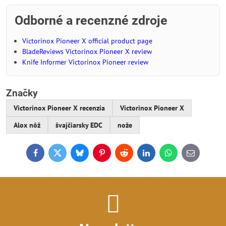
Odborné a recenzné zdroje
Victorinox Pioneer X official product page
BladeReviews Victorinox Pioneer X review
Knife Informer Victorinox Pioneer review
Značky
Victorinox Pioneer X recenzia
Victorinox Pioneer X
Alox nôž
švajčiarsky EDC
nože
Facebook
Twitter
Bluesky
Pinterest
Reddit
LinkedIn
WhatsApp
E-
mail