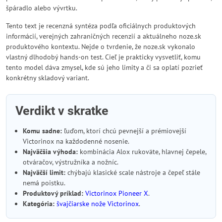
špáradlo alebo vývrtku.
Tento text je recenzná syntéza podľa oficiálnych produktových
informácií, verejných zahraničných recenzií a aktuálneho noze.sk
produktového kontextu. Nejde o tvrdenie, že noze.sk vykonalo
vlastný dlhodobý hands-on test. Cieľ je prakticky vysvetliť, komu
tento model dáva zmysel, kde sú jeho limity a či sa oplatí pozrieť
konkrétny skladový variant.
Verdikt v skratke
Komu sadne:
ľuďom, ktorí chcú pevnejší a prémiovejší
Victorinox na každodenné nosenie.
Najväčšia výhoda:
kombinácia Alox rukoväte, hlavnej čepele,
otváračov, výstružníka a nožníc.
Najväčší limit:
chýbajú klasické scale nástroje a čepeľ stále
nemá poistku.
Produktový príklad:
Victorinox Pioneer X
.
Kategória:
švajčiarske nože Victorinox
.