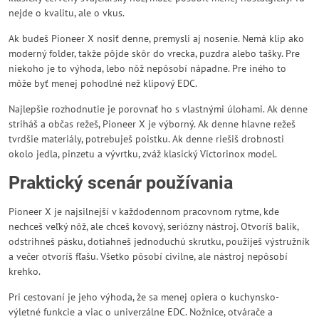
nejde o kvalitu, ale o vkus.
Ak budeš Pioneer X nosiť denne, premysli aj nosenie. Nemá klip ako
moderný folder, takže pôjde skôr do vrecka, puzdra alebo tašky. Pre
niekoho je to výhoda, lebo nôž nepôsobí nápadne. Pre iného to
môže byť menej pohodlné než klipový EDC.
Najlepšie rozhodnutie je porovnať ho s vlastnými úlohami. Ak denne
striháš a občas režeš, Pioneer X je výborný. Ak denne hlavne režeš
tvrdšie materiály, potrebuješ poistku. Ak denne riešiš drobnosti
okolo jedla, pinzetu a vývrtku, zváž klasický Victorinox model.
Praktický scenár používania
Pioneer X je najsilnejší v každodennom pracovnom rytme, kde
nechceš veľký nôž, ale chceš kovový, seriózny nástroj. Otvoríš balík,
odstrihneš pásku, dotiahneš jednoduchú skrutku, použiješ výstružník
a večer otvoríš fľašu. Všetko pôsobí civilne, ale nástroj nepôsobí
krehko.
Pri cestovaní je jeho výhoda, že sa menej opiera o kuchynsko-
výletné funkcie a viac o univerzálne EDC. Nožnice, otvárače a