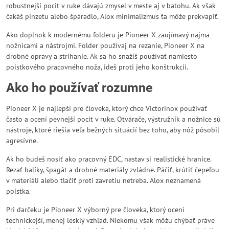
robustnejší pocit v ruke dávajú zmysel v meste aj v batohu. Ak však
čakáš pinzetu alebo špáradlo, Alox minimalizmus ťa môže prekvapiť.
Ako doplnok k modernému folderu je Pioneer X zaujímavý najmä
nožnicami a nástrojmi. Folder používaj na rezanie, Pioneer X na
drobné opravy a strihanie. Ak sa ho snažíš používať namiesto
poistkového pracovného noža, ideš proti jeho konštrukcii.
Ako ho používať rozumne
Pioneer X je najlepší pre človeka, ktorý chce Victorinox používať
často a ocení pevnejší pocit v ruke. Otvárače, výstružník a nožnice sú
nástroje, ktoré riešia veľa bežných situácií bez toho, aby nôž pôsobil
agresívne.
Ak ho budeš nosiť ako pracovný EDC, nastav si realistické hranice.
Rezať balíky, špagát a drobné materiály zvládne. Páčiť, krútiť čepeľou
v materiáli alebo tlačiť proti zavretiu netreba. Alox neznamená
poistka.
Pri darčeku je Pioneer X výborný pre človeka, ktorý ocení
technickejší, menej lesklý vzhľad. Niekomu však môžu chýbať práve