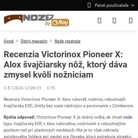
Panel používateľa
Úvod
Ostrý magazín
Nože recenzie
Recenzia Victorinox Pioneer X:
Alox švajčiarsky nôž, ktorý dáva
zmysel kvôli nožniciam
Pridané
Počet
8.7.2026 12:06.53
95
zobrazení
Recenzia Victorinox Pioneer X: Alox rukoväť, nožnice, robustnejší
švajčiarsky EDC, limity bez scale nástrojov a porovnanie s Climberom.
Rýchla odpoveď:
Victorinox Pioneer X je dobrá voľba, ak chceš
nože
typu švajčiarsky EDC s Alox rukoväťou, nožnicami a robustnejším
pocitom než pri plastových modeloch. Nie je to však náhrada
poistkového foldera ani model pre človeka, ktorý potrebuje pinzetu,