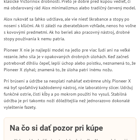
klasické Victorinox drobnosti. Preto je dobré pred kúpou vedieť, či
má obdarovaný rád Alox minimalizmus alebo tradičný červený model.
Alox rukoväť sa ľahko udržiava, ale vie niesť škrabance a stopy po
nosení s kľúčmi. Ak ti záleží na zberateľskom vzhľade, nenos ho voľne
s kovovými predmetmi. Ak ho berieš ako pracovný nástroj, drobné
stopy používania k nemu patria.
Pioneer X nie je najlepší model na jedlo pre viac ľudí ani na veľké
rezanie. Jeho sila je v opakovaných drobných úlohách. Keď začneš
potrebovať dlhšiu čepeľ, lepší úchop alebo poistku, neznamená to, že
Pioneer X zlyhal; znamená to, že úloha patrí inému nožu.
Pri brúsení a údržbe sa neoplatí naháňať extrémne uhly. Pioneer X
má byť spoľahlivý každodenný nástroj, nie laboratórny slicer. Udržuj
funkčné ostrie, čisti kĺby a po mokrom použití ho vysuš. Stabilná
údržba je pri takomto noži dôležitejšia než jednorazovo dokonalé
vyleštenie fazety.
Na čo si dať pozor pri kúpe