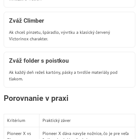
Zváž Climber
Ak chceš pinzetu, špáradlo, vývrtku a klasický červený
Victorinox charakter.
Zváž folder s poistkou
Ak každý deň režeš kartóny, pásky a tvrdšie materiály pod
tlakom.
Porovnanie v praxi
Kritérium
Praktický záver
Pioneer X vs
Pioneer X dáva navyše nožnice, čo je pre veľa