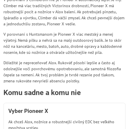
Climber má viac tradičných Victorinox drobností, Pioneer X má
robustnejší pocit a nožnice v Alox balení. Ak potrebuješ pinzetu,
špáradlo a vývrtku, Climber dá väčší zmysel. Ak chceš pevnejší dojem
a jednoduchšiu zostavu, Pioneer X vedie.
V porovnaní s Huntsmanom je Pioneer X viac mestský a menej
výletný. Nemá pílku a nehrá sa na malý outdoorový balík. Je to skôr
nôž na kanceláriu, mesto, batoh, auto, drobné opravy a každodenné
nosenie, kde sú nožnice a otvárače užitočnejšie než píla.
Dôležité je nepreceňovať Alox. Rukoväť pôsobí lepšie a často aj
odolnejšie voči povrchovému opotrebovaniu, ale samotná filozofia
čepele sa nemení. Ak tvoj problém je tvrdé rezanie pod tlakom,
zmena rukoväte nevyrieši absenciu poistky.
Komu sadne a komu nie
Vyber Pioneer X
Ak chceš Alox, nožnice a robustnejší civilný EDC bez veľkého
množstva vrstiev.