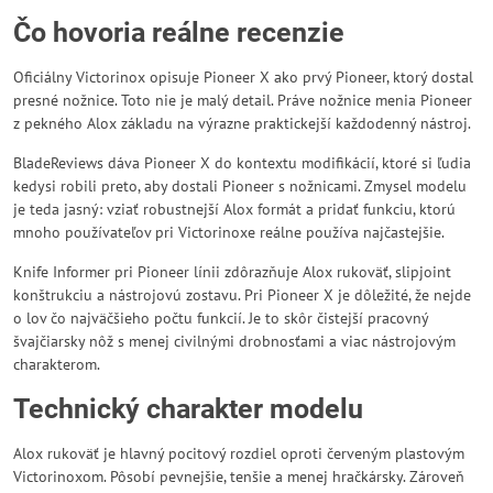
Čo hovoria reálne recenzie
Oficiálny Victorinox opisuje Pioneer X ako prvý Pioneer, ktorý dostal
presné nožnice. Toto nie je malý detail. Práve nožnice menia Pioneer
z pekného Alox základu na výrazne praktickejší každodenný nástroj.
BladeReviews dáva Pioneer X do kontextu modifikácií, ktoré si ľudia
kedysi robili preto, aby dostali Pioneer s nožnicami. Zmysel modelu
je teda jasný: vziať robustnejší Alox formát a pridať funkciu, ktorú
mnoho používateľov pri Victorinoxe reálne používa najčastejšie.
Knife Informer pri Pioneer línii zdôrazňuje Alox rukoväť, slipjoint
konštrukciu a nástrojovú zostavu. Pri Pioneer X je dôležité, že nejde
o lov čo najväčšieho počtu funkcií. Je to skôr čistejší pracovný
švajčiarsky nôž s menej civilnými drobnosťami a viac nástrojovým
charakterom.
Technický charakter modelu
Alox rukoväť je hlavný pocitový rozdiel oproti červeným plastovým
Victorinoxom. Pôsobí pevnejšie, tenšie a menej hračkársky. Zároveň