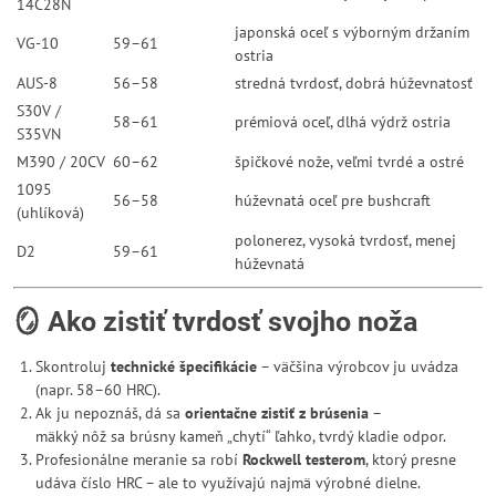
14C28N
japonská oceľ s výborným držaním
VG-10
59–61
ostria
AUS-8
56–58
stredná tvrdosť, dobrá húževnatosť
S30V /
58–61
prémiová oceľ, dlhá výdrž ostria
S35VN
M390 / 20CV
60–62
špičkové nože, veľmi tvrdé a ostré
1095
56–58
húževnatá oceľ pre bushcraft
(uhlíková)
polonerez, vysoká tvrdosť, menej
D2
59–61
húževnatá
🪞 Ako zistiť tvrdosť svojho noža
Skontroluj
technické špecifikácie
– väčšina výrobcov ju uvádza
(napr. 58–60 HRC).
Ak ju nepoznáš, dá sa
orientačne zistiť z brúsenia
–
mäkký nôž sa brúsny kameň „chytí“ ľahko, tvrdý kladie odpor.
Profesionálne meranie sa robí
Rockwell testerom
, ktorý presne
udáva číslo HRC – ale to využívajú najmä výrobné dielne.