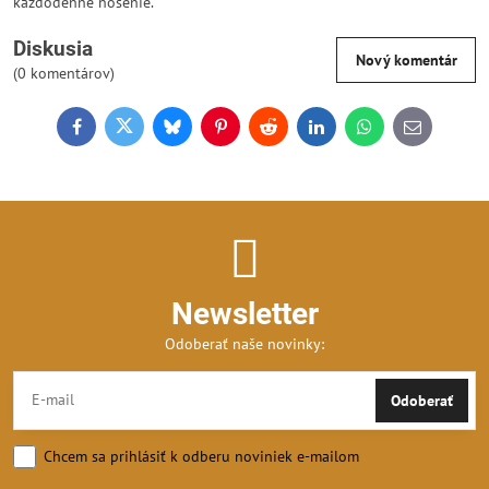
každodenné nosenie.
Diskusia
Nový komentár
(0 komentárov)
Facebook
Twitter
Bluesky
Pinterest
Reddit
LinkedIn
WhatsApp
E-
mail
Newsletter
Odoberať naše novinky:
Odoberať
Chcem sa prihlásiť k odberu noviniek e-mailom