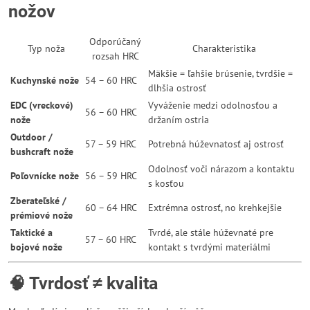
nožov
Odporúčaný
Typ noža
Charakteristika
rozsah HRC
Mäkšie = ľahšie brúsenie, tvrdšie =
Kuchynské nože
54 – 60 HRC
dlhšia ostrosť
EDC (vreckové)
Vyváženie medzi odolnosťou a
56 – 60 HRC
nože
držaním ostria
Outdoor /
57 – 59 HRC
Potrebná húževnatosť aj ostrosť
bushcraft nože
Odolnosť voči nárazom a kontaktu
Poľovnícke nože
56 – 59 HRC
s kosťou
Zberateľské /
60 – 64 HRC
Extrémna ostrosť, no krehkejšie
prémiové nože
Taktické a
Tvrdé, ale stále húževnaté pre
57 – 60 HRC
bojové nože
kontakt s tvrdými materiálmi
🧠 Tvrdosť ≠ kvalita