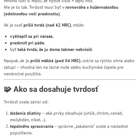
Mnoho ľudí si myslí, že vyššie číslo = lepší nôž.
Nie je to tak. Tvrdosť musí byť v
rovnováhe s húževnatosťou
(odolnosťou voči prasknutiu)
.
Ak je oceľ
príliš tvrdá (nad 62 HRC)
, môže:
vyštiepiť sa pri náraze
,
prasknúť pri páde
,
byť
taká tvrdá, že ju doma takmer nebrúsiš
.
Naopak, ak je
príliš mäkká (pod 54 HRC)
, ostrie sa rýchlo ohne alebo
zatupí – vhodná len na lacné nože alebo kuchynské čepele pre
nenáročné použitie.
🧩 Ako sa dosahuje tvrdosť
Tvrdosť ocele závisí od:
zloženia zliatiny
– aké prvky obsahuje (uhlík, chróm, vanád,
molybdén, nikel...).
tepelného spracovania
– správne „zakalenie“ ocele a následné
popúšťanie.