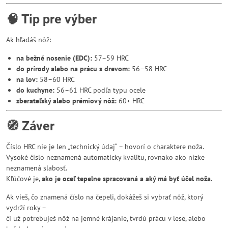
🧠 Tip pre výber
Ak hľadáš nôž:
na bežné nosenie (EDC):
57–59 HRC
do prírody alebo na prácu s drevom:
56–58 HRC
na lov:
58–60 HRC
do kuchyne:
56–61 HRC podľa typu ocele
zberateľský alebo prémiový nôž:
60+ HRC
🧭 Záver
Číslo HRC nie je len „technický údaj“ – hovorí o charaktere noža.
Vysoké číslo neznamená automaticky kvalitu, rovnako ako nízke
neznamená slabosť.
Kľúčové je,
ako je oceľ tepelne spracovaná a aký má byť účel noža
.
Ak vieš, čo znamená číslo na čepeli, dokážeš si vybrať nôž, ktorý
vydrží roky –
či už potrebuješ nôž na jemné krájanie, tvrdú prácu v lese, alebo