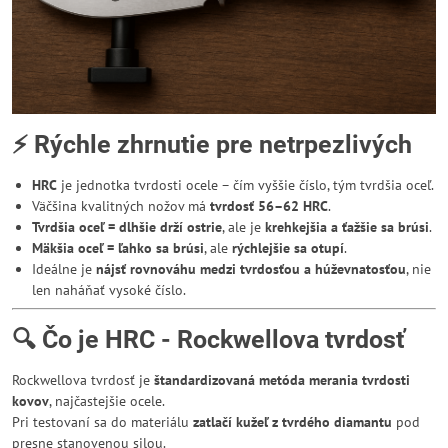
⚡ Rýchle zhrnutie pre netrpezlivých
HRC
je jednotka tvrdosti ocele – čím vyššie číslo, tým tvrdšia oceľ.
Väčšina kvalitných nožov má
tvrdosť 56–62 HRC
.
Tvrdšia oceľ = dlhšie drží ostrie
, ale je
krehkejšia a ťažšie sa brúsi
.
Mäkšia oceľ = ľahko sa brúsi
, ale
rýchlejšie sa otupí
.
Ideálne je
nájsť rovnováhu medzi tvrdosťou a húževnatosťou
, nie
len naháňať vysoké číslo.
🔍 Čo je HRC - Rockwellova tvrdosť
Rockwellova tvrdosť je
štandardizovaná metóda merania tvrdosti
kovov
, najčastejšie ocele.
Pri testovaní sa do materiálu
zatlačí kužeľ z tvrdého diamantu
pod
presne stanovenou silou.