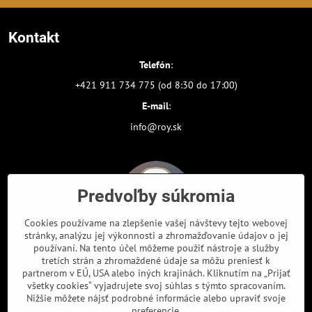
Kontakt
Telefón
:
+421 911 734 775 (od 8:30 do 17:00)
E-mail
:
info@roy.sk
Predvoľby súkromia
Cookies používame na zlepšenie vašej návštevy tejto webovej
stránky, analýzu jej výkonnosti a zhromažďovanie údajov o jej
používaní. Na tento účel môžeme použiť nástroje a služby
tretích strán a zhromaždené údaje sa môžu preniesť k
partnerom v EÚ, USA alebo iných krajinách. Kliknutím na „Prijať
Odkazy
všetky cookies“ vyjadrujete svoj súhlas s týmto spracovaním.
Nižšie môžete nájsť podrobné informácie alebo upraviť svoje
preferencie.