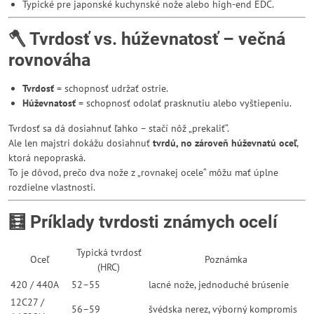
Typické pre japonské kuchynské nože alebo high-end EDC.
🪓 Tvrdosť vs. húževnatosť – večná
rovnováha
Tvrdosť
= schopnosť udržať ostrie.
Húževnatosť
= schopnosť odolať prasknutiu alebo vyštiepeniu.
Tvrdosť sa dá dosiahnuť ľahko – stačí nôž „prekaliť“.
Ale len majstri dokážu dosiahnuť
tvrdú, no zároveň húževnatú oceľ
,
ktorá nepopraská.
To je dôvod, prečo dva nože z „rovnakej ocele“ môžu mať úplne
rozdielne vlastnosti.
🧮 Príklady tvrdosti známych ocelí
Typická tvrdosť
Oceľ
Poznámka
(HRC)
420 / 440A
52–55
lacné nože, jednoduché brúsenie
12C27 /
56–59
švédska nerez, výborný kompromis