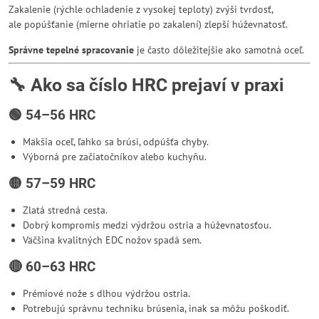
Zakalenie (rýchle ochladenie z vysokej teploty) zvýši tvrdosť,
ale popúšťanie (mierne ohriatie po zakalení) zlepší húževnatosť.
Správne tepelné spracovanie
je často dôležitejšie ako samotná oceľ.
🔧 Ako sa číslo HRC prejaví v praxi
🟢 54–56 HRC
Mäkšia oceľ, ľahko sa brúsi, odpúšťa chyby.
Výborná pre začiatočníkov alebo kuchyňu.
🟡 57–59 HRC
Zlatá stredná cesta.
Dobrý kompromis medzi výdržou ostria a húževnatosťou.
Väčšina kvalitných EDC nožov spadá sem.
🔴 60–63 HRC
Prémiové nože s dlhou výdržou ostria.
Potrebujú správnu techniku brúsenia, inak sa môžu poškodiť.