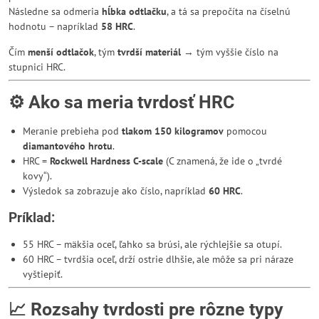
Následne sa odmeria
hĺbka odtlačku
, a tá sa prepočíta na číselnú
hodnotu – napríklad
58 HRC
.
Čím
menší odtlačok
, tým
tvrdší materiál
→ tým vyššie číslo na
stupnici HRC.
⚙️ Ako sa meria tvrdosť HRC
Meranie prebieha pod
tlakom 150 kilogramov
pomocou
diamantového hrotu
.
HRC =
Rockwell Hardness C-scale
(C znamená, že ide o „tvrdé
kovy“).
Výsledok sa zobrazuje ako číslo, napríklad
60 HRC
.
Príklad:
55 HRC – mäkšia oceľ, ľahko sa brúsi, ale rýchlejšie sa otupí.
60 HRC – tvrdšia oceľ, drží ostrie dlhšie, ale môže sa pri náraze
vyštiepiť.
📈 Rozsahy tvrdosti pre rôzne typy