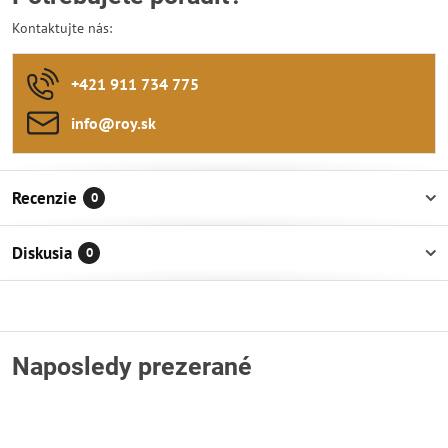
Kontaktujte nás:
+421 911 734 775
info​@roy​.sk
Recenzie
0
Diskusia
0
Naposledy prezerané