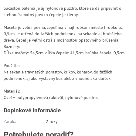
Súčasťou balenia je aj nylonové puzdro, ktoré sa dá pripevniť o
stehno. Samotný povrch čepele je čierny.
Mačeta je veľmi pevná, čepeľ má v najhrubšom mieste hrúbku až
0,5cm, je určená do ťažších podmienok, na sekanie aj hrubšieho
dreva. Čepeľ je veľmi ostrá s možnosťou opätovného brúsenia.
Rozmery:
Dĺžka mačety: 54,5cm, dĺžka čepele: 41,5cm, hrúbka čepele: 0,5cm.
Použitie:
Na sekanie trávnatých porastov, kríkov, konárov, do ťažších
podmienok, aj ako výstavný kus alebo vhodné ako darček.
Materiál:
Oceľ + polypropylénová rukoväť, nylonové puzdro.
Doplnkové informácie
Záruka:
2 roky
Potrebujete poradiť?