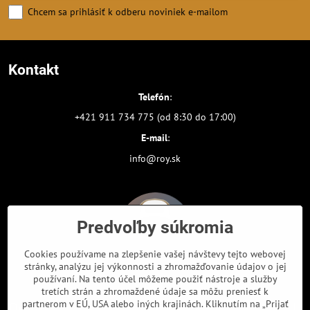
Chcem sa prihlásiť k odberu noviniek e-mailom
Kontakt
Telefón
:
+421 911 734 775 (od 8:30 do 17:00)
E-mail
:
info@roy.sk
Predvoľby súkromia
Cookies používame na zlepšenie vašej návštevy tejto webovej
stránky, analýzu jej výkonnosti a zhromažďovanie údajov o jej
používaní. Na tento účel môžeme použiť nástroje a služby
tretích strán a zhromaždené údaje sa môžu preniesť k
partnerom v EÚ, USA alebo iných krajinách. Kliknutím na „Prijať
Odkazy