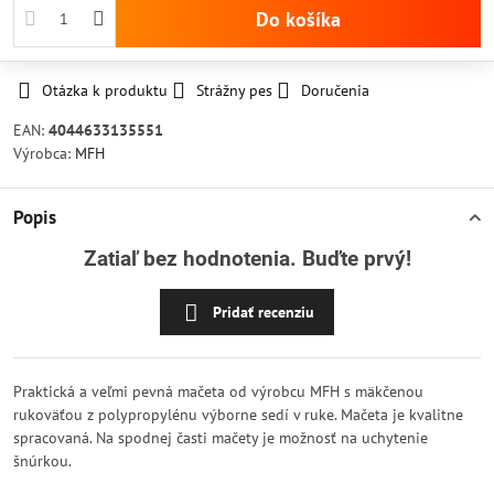
Do košíka
Otázka k produktu
Strážny pes
Doručenia
EAN:
4044633135551
Výrobca:
MFH
Popis
Zatiaľ bez hodnotenia. Buďte prvý!
Pridať recenziu
Praktická a veľmi pevná mačeta od výrobcu MFH s mäkčenou
rukoväťou z polypropylénu výborne sedí v ruke. Mačeta je kvalitne
spracovaná. Na spodnej časti mačety je možnosť na uchytenie
šnúrkou.