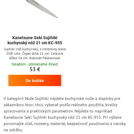
Kanetsune Seki Sujihiki
kuchynský nôž 21 cm KC-955
Sujihiki nôž kuchynský, z nerezovej ocele
DSR-1K6. Čepeľ dlhá 21 cm. Celková
dĺžka 34 cm. Rukoväť Pakkawood.
Skladom - odosielame ihneď
53 €
Do košíka
V kategórii Nože Sujihiki nájdete kuchynské nože a doplnky pre
zákazníkov, ktorí chcú vyberať podľa reálneho použitia, kvality
spracovania a praktických parametrov. Nájdete tu napríklad
Kanetsune Seki Sujihiki kuchynský nôž 21 cm KC-955. Pri výbere
porovnajte účel, rozmery, materiál, bezpečnosť používania a nároky
na údržbu.