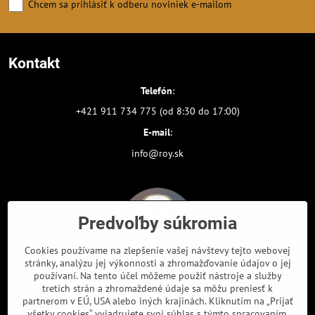
Chcem sa prihlásiť k odberu noviniek e-mailom
Kontakt
Telefón
:
+421 911 734 775 (od 8:30 do 17:00)
E-mail
:
info@roy.sk
Predvoľby súkromia
Cookies používame na zlepšenie vašej návštevy tejto webovej
stránky, analýzu jej výkonnosti a zhromažďovanie údajov o jej
používaní. Na tento účel môžeme použiť nástroje a služby
tretích strán a zhromaždené údaje sa môžu preniesť k
partnerom v EÚ, USA alebo iných krajinách. Kliknutím na „Prijať
Odkazy
všetky cookies“ vyjadrujete svoj súhlas s týmto spracovaním.