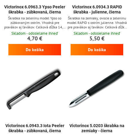
Victorinox 6.0963.3 Ypso Peeler
Victorinox 6.0934.3 RAPID
škrabka - zúbkovaná, čierna
škrabka - julienne, čierna
Škrabka na zeleninu model Ypso so
Škrabka na zemiaky, ovocie a zeleninu
zúbkovaným ostrím. Vhodná pre
model RAPID s ostrím julienne. Vhodná
pravákov aj ľavákov. Celková dĺžka 14,5
pre pravákov aj ľavákov. Celková dĺžka
cm. Čierna plastová rukoväť.
11 cm. Čierna plastová rukoväť.
Skladom - odosielame ihneď
Skladom - odosielame ihneď
4,70 €
5,50 €
Do košíka
Do košíka
Victorinox 6.0943.3 Iota Peeler
Victorinox 5.0203 škrabka na
škrabka - zúbkovaná, čierna
zemiaky - čierna