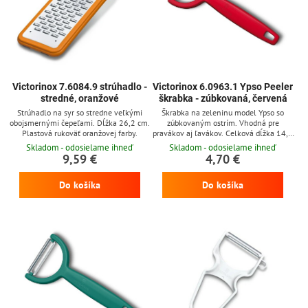
Victorinox 7.6084.9 strúhadlo -
Victorinox 6.0963.1 Ypso Peeler
stredné, oranžové
škrabka - zúbkovaná, červená
Strúhadlo na syr so stredne veľkými
Škrabka na zeleninu model Ypso so
obojsmernými čepeľami. Dĺžka 26,2 cm.
zúbkovaným ostrím. Vhodná pre
Plastová rukoväť oranžovej farby.
pravákov aj ľavákov. Celková dĺžka 14,5
cm. Červená plastová rukoväť.
Skladom - odosielame ihneď
Skladom - odosielame ihneď
9,59 €
4,70 €
Do košíka
Do košíka