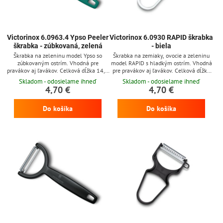
Victorinox 6.0963.4 Ypso Peeler
Victorinox 6.0930 RAPID škrabka
škrabka - zúbkovaná, zelená
- biela
Škrabka na zeleninu model Ypso so
Škrabka na zemiaky, ovocie a zeleninu
zúbkovaným ostrím. Vhodná pre
model RAPID s hladkým ostrím. Vhodná
pravákov aj ľavákov. Celková dĺžka 14,5
pre pravákov aj ľavákov. Celková dĺžka
cm. Zelená plastová rukoväť.
11 cm. Biela plastová rukoväť.
Skladom - odosielame ihneď
Skladom - odosielame ihneď
4,70 €
4,70 €
Do košíka
Do košíka