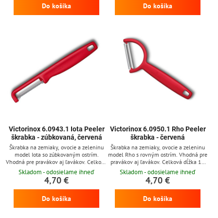
Do košíka
Do košíka
Victorinox 6.0943.1 Iota Peeler
Victorinox 6.0950.1 Rho Peeler
škrabka - zúbkovaná, červená
škrabka - červená
Škrabka na zemiaky, ovocie a zeleninu
Škrabka na zemiaky, ovocie a zeleninu
model Iota so zúbkovaným ostrím.
model Rho s rovným ostrím. Vhodná pre
Vhodná pre pravákov aj ľavákov. Celková
pravákov aj ľavákov. Celková dĺžka 16
dĺžka 16,5 cm. Červená plastová
cm. Červená plastová rukoväť.
Skladom - odosielame ihneď
Skladom - odosielame ihneď
rukoväť.
4,70 €
4,70 €
Do košíka
Do košíka