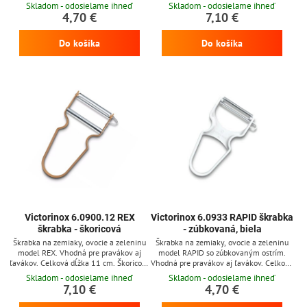
dĺžka 16,5 cm. Zelená plastová rukoväť.
hliníková rukoväť.
Skladom - odosielame ihneď
Skladom - odosielame ihneď
4,70 €
7,10 €
Do košíka
Do košíka
Victorinox 6.0900.12 REX
Victorinox 6.0933 RAPID škrabka
škrabka - škoricová
- zúbkovaná, biela
Škrabka na zemiaky, ovocie a zeleninu
Škrabka na zemiaky, ovocie a zeleninu
model REX. Vhodná pre pravákov aj
model RAPID so zúbkovaným ostrím.
ľavákov. Celková dĺžka 11 cm. Škoricová
Vhodná pre pravákov aj ľavákov. Celková
hliníková rukoväť.
dĺžka 11 cm. Biela plastová rukoväť.
Skladom - odosielame ihneď
Skladom - odosielame ihneď
7,10 €
4,70 €