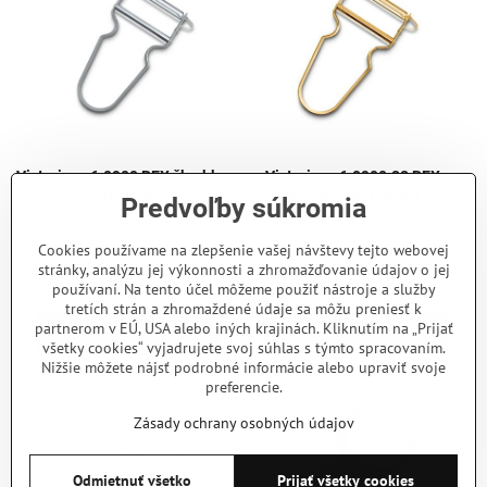
Victorinox 6.0900 REX škrabka -
Victorinox 6.0900.88 REX
strieborná
škrabka - pozlátená
Predvoľby súkromia
Škrabka na zemiaky, ovocie a zeleninu
Škrabka na zemiaky, ovocie a zeleninu
model REX. Vhodná pre pravákov aj
model REX. Vhodná pre pravákov aj
Cookies používame na zlepšenie vašej návštevy tejto webovej
ľavákov. Celková dĺžka 11 cm. Hliníková
ľavákov. Celková dĺžka 11 cm. Hliníková
rukoväť.
pozlátená rukoväť.
stránky, analýzu jej výkonnosti a zhromažďovanie údajov o jej
Skladom - odosielame ihneď
Skladom - odosielame ihneď
5,50 €
60 €
používaní. Na tento účel môžeme použiť nástroje a služby
tretích strán a zhromaždené údaje sa môžu preniesť k
partnerom v EÚ, USA alebo iných krajinách. Kliknutím na „Prijať
Do košíka
Do košíka
všetky cookies“ vyjadrujete svoj súhlas s týmto spracovaním.
Nižšie môžete nájsť podrobné informácie alebo upraviť svoje
preferencie.
Zásady ochrany osobných údajov
Odmietnuť všetko
Prijať všetky cookies