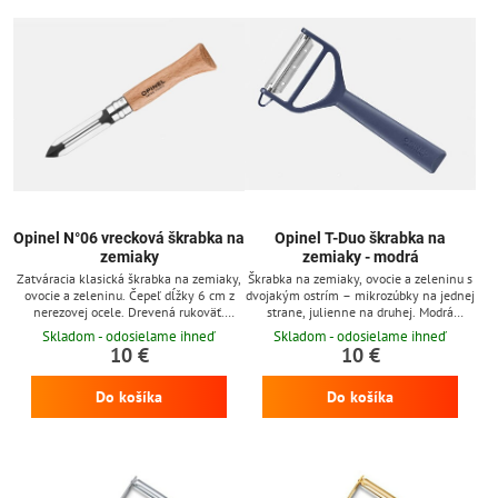
Opinel N°06 vrecková škrabka na
Opinel T-Duo škrabka na
zemiaky
zemiaky - modrá
Zatváracia klasická škrabka na zemiaky,
Škrabka na zemiaky, ovocie a zeleninu s
ovocie a zeleninu. Čepeľ dĺžky 6 cm z
dvojakým ostrím – mikrozúbky na jednej
nerezovej ocele. Drevená rukoväť.
strane, julienne na druhej. Modrá
Poistka Viroblock.
rukoväť z polyméru.
Skladom - odosielame ihneď
Skladom - odosielame ihneď
10 €
10 €
Do košíka
Do košíka