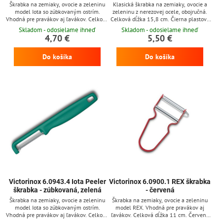
Škrabka na zemiaky, ovocie a zeleninu
Klasická škrabka na zemiaky, ovocie a
model Iota so zúbkovaným ostrím.
zeleninu z nerezovej ocele, obojručná.
Vhodná pre pravákov aj ľavákov. Celková
Celková dĺžka 15,8 cm. Čierna plastová
dĺžka 16,5 cm. Čierna plastová rukoväť.
rukoväť.
Skladom - odosielame ihneď
Skladom - odosielame ihneď
4,70 €
5,50 €
Do košíka
Do košíka
Victorinox 6.0943.4 Iota Peeler
Victorinox 6.0900.1 REX škrabka
škrabka - zúbkovaná, zelená
- červená
Škrabka na zemiaky, ovocie a zeleninu
Škrabka na zemiaky, ovocie a zeleninu
model Iota so zúbkovaným ostrím.
model REX. Vhodná pre pravákov aj
Vhodná pre pravákov aj ľavákov. Celková
ľavákov. Celková dĺžka 11 cm. Červená