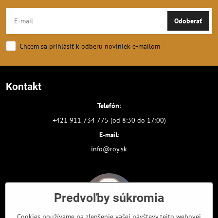
Odoberať
Chcem sa prihlásiť k odberu noviniek e-mailom
Kontakt
Telefón
:
+421 911 734 775 (od 8:30 do 17:00)
E-mail
:
info@roy.sk
Predvoľby súkromia
Cookies používame na zlepšenie vašej návštevy tejto webovej