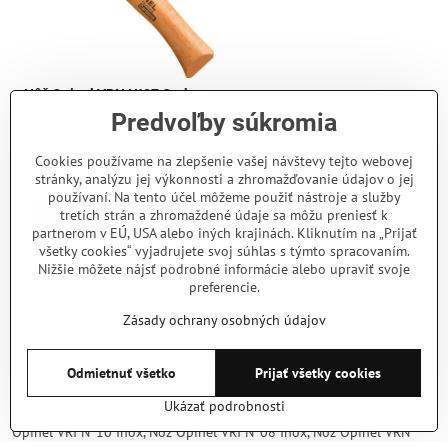
Nôž Opinel VRN N°07 Carbon
Praktický zatvárací nôž od francúzskej
Predvoľby súkromia
značky Opinel s čepeľou z uhlíkovej
ocele dĺžky 8 cm a rukoväťou z bukového
dreva, nôž obsahuje otočnú poistku
Cookies používame na zlepšenie vašej návštevy tejto webovej
Skladom - odosielame ihneď
Viroblock. Čepeľ z uhlíkovej ocele dobre
stránky, analýzu jej výkonnosti a zhromažďovanie údajov o jej
10,80 €
drží ostrie a ľahko sa brúsi, avšak je
používaní. Na tento účel môžeme použiť nástroje a služby
vysoko náchylná k hrdzaveniu (nôž treba
tretích strán a zhromaždené údaje sa môžu preniesť k
Do košíka
po použití dôkladne vyčistiť, vysušiť a
partnerom v EÚ, USA alebo iných krajinách. Kliknutím na „Prijať
pretrieť olejom).
všetky cookies“ vyjadrujete svoj súhlas s týmto spracovaním.
Nižšie môžete nájsť podrobné informácie alebo upraviť svoje
Nie sú žiadne ďalšie produkty.
preferencie.
Zásady ochrany osobných údajov
1
2
V kategórii Francúzske nože nájdete nože a príslušenstvo pre
Odmietnuť všetko
Prijať všetky cookies
zákazníkov, ktorí chcú vyberať podľa reálneho použitia, kvality
Ukázať podrobnosti
spracovania a praktických parametrov. Nájdete tu napríklad Nôž
Opinel VRI N°10 Inox, Nôž Opinel VRI N°08 Inox, Nôž Opinel VRN