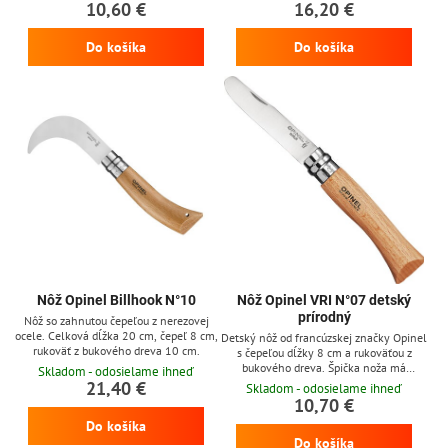
Viroblock
dĺžky 8,5 cm a rukoväťou z bukového
10,60 €
16,20 €
dreva s otvorom pre šnúrku, nôž
obsahuje otočnú poistku Viroblock.
Do košíka
Do košíka
Nôž Opinel Billhook N°10
Nôž Opinel VRI N°07 detský
prírodný
Nôž so zahnutou čepeľou z nerezovej
ocele. Celková dĺžka 20 cm, čepeľ 8 cm,
Detský nôž od francúzskej značky Opinel
rukoväť z bukového dreva 10 cm.
s čepeľou dĺžky 8 cm a rukoväťou z
bukového dreva. Špička noža má
Skladom - odosielame ihneď
zaoblený tvar a nôž obsahuje aj poistku
21,40 €
Skladom - odosielame ihneď
Viroblock pre maximálnu ochranú vaších
10,70 €
detí
Do košíka
Do košíka