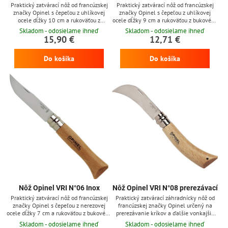
Praktický zatvárací nôž od francúzskej
Praktický zatvárací nôž od francúzskej
značky Opinel s čepeľou z uhlíkovej
značky Opinel s čepeľou z uhlíkovej
ocele dĺžky 10 cm a rukoväťou z
ocele dĺžky 9 cm a rukoväťou z bukového
bukového dreva, nôž obsahuje otočnú
dreva, nôž obsahuje otočnú poistku
Skladom - odosielame ihneď
Skladom - odosielame ihneď
poistku Viroblock. Čepeľ z uhlíkovej ocele
Viroblock. Čepeľ z uhlíkovej ocele dobre
15,90 €
12,71 €
dobre drží ostrie a ľahko sa brúsi, avšak
drží ostrie a ľahko sa brúsi, avšak je
je vysoko náchylná k hrdzaveniu (nôž
vysoko náchylná k hrdzaveniu (nôž treba
Do košíka
Do košíka
treba po použití dôkladne vyčistiť, vysušiť
po použití dôkladne vyčistiť, vysušiť a
a pretrieť olejom).
pretrieť olejom).
Nôž Opinel VRI N°06 Inox
Nôž Opinel VRI N°08 prerezávací
Praktický zatvárací nôž od francúzskej
Praktický zatvárací záhradnícky nôž od
značky Opinel s čepeľou z nerezovej
francúzskej značky Opinel určený na
ocele dĺžky 7 cm a rukoväťou z bukového
prerezávanie kríkov a ďalšie vonkajšie
dreva, nôž obsahuje otočnú poistku
použitie s čepeľou z nerezovej ocele
Skladom - odosielame ihneď
Skladom - odosielame ihneď