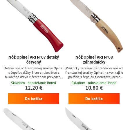
Nôž Opinel VRI N°07 detský
Nôž Opinel VRI N°08
červený
záhradnícky
Detský nôž od francúzskej značky Opinel
Praktický zatvárací záhradnícky nôž od
s čepeľou dĺžky 8 cm a rukoväťou z
francúzskej značky Opinel na vonkajšie
bukového dreva v červenom prevedení.
použitie s čepeľou z nerezovej ocele
Špička noža má zaoblený tvar a nôž
dĺžky 8,5 cm a rukoväťou z bukového
Skladom - odosielame ihneď
Skladom - odosielame ihneď
obsahuje aj poistku Viroblock pre
dreva s otvorom pre šnúrku, nôž
12,20 €
10,80 €
maximálnu ochranú vaších detí
obsahuje otočnú poistku Viroblock.
Do košíka
Do košíka