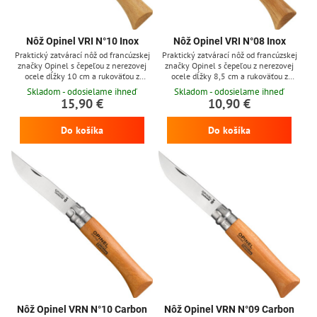
Nôž Opinel VRI N°10 Inox
Nôž Opinel VRI N°08 Inox
Praktický zatvárací nôž od francúzskej
Praktický zatvárací nôž od francúzskej
značky Opinel s čepeľou z nerezovej
značky Opinel s čepeľou z nerezovej
ocele dĺžky 10 cm a rukoväťou z
ocele dĺžky 8,5 cm a rukoväťou z
bukového dreva, nôž obsahuje otočnú
bukového dreva, nôž obsahuje otočnú
Skladom - odosielame ihneď
Skladom - odosielame ihneď
poistku Viroblock
poistku Viroblock
15,90 €
10,90 €
Do košíka
Do košíka
Nôž Opinel VRN N°10 Carbon
Nôž Opinel VRN N°09 Carbon