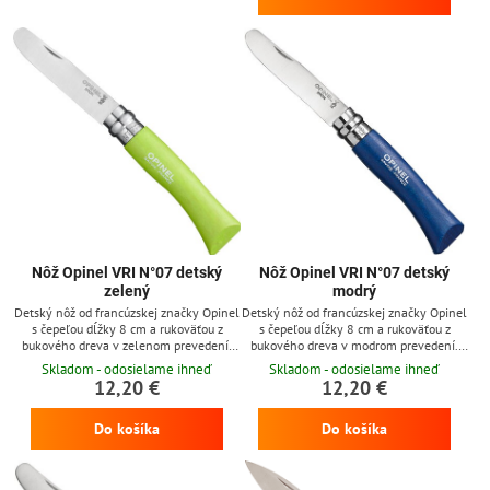
Nôž Opinel VRI N°07 detský
Nôž Opinel VRI N°07 detský
zelený
modrý
Detský nôž od francúzskej značky Opinel
Detský nôž od francúzskej značky Opinel
s čepeľou dĺžky 8 cm a rukoväťou z
s čepeľou dĺžky 8 cm a rukoväťou z
bukového dreva v zelenom prevedení.
bukového dreva v modrom prevedení.
Špička noža má zaoblený tvar a nôž
Špička noža má zaoblený tvar a nôž
Skladom - odosielame ihneď
Skladom - odosielame ihneď
obsahuje aj poistku Viroblock pre
obsahuje aj poistku Viroblock pre
12,20 €
12,20 €
maximálnu ochranú vaších detí
maximálnu ochranú vaších detí
Do košíka
Do košíka