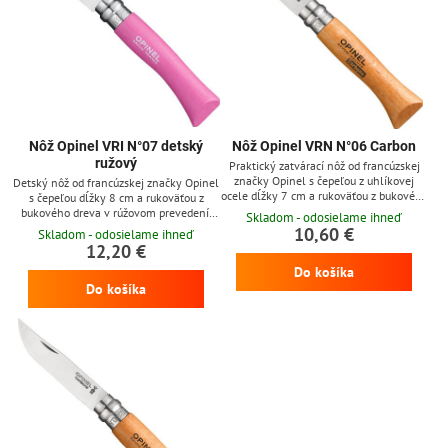
Nôž Opinel VRI N°07 detský
Nôž Opinel VRN N°06 Carbon
ružový
Praktický zatvárací nôž od francúzskej
značky Opinel s čepeľou z uhlíkovej
Detský nôž od francúzskej značky Opinel
ocele dĺžky 7 cm a rukoväťou z bukového
s čepeľou dĺžky 8 cm a rukoväťou z
dreva, nôž obsahuje otočnú poistku
bukového dreva v rúžovom prevedení.
Skladom - odosielame ihneď
Viroblock. Čepeľ z uhlíkovej ocele dobre
Špička noža má zaoblený tvar a nôž
10,60 €
Skladom - odosielame ihneď
drží ostrie a ľahko sa brúsi, avšak je
obsahuje aj poistku Viroblock pre
12,20 €
vysoko náchylná k hrdzaveniu (nôž treba
maximálnu ochranú vaších detí
Do košíka
po použití dôkladne vyčistiť, vysušiť a
pretrieť olejom).
Do košíka