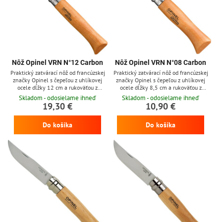
Nôž Opinel VRN N°12 Carbon
Nôž Opinel VRN N°08 Carbon
Praktický zatvárací nôž od francúzskej
Praktický zatvárací nôž od francúzskej
značky Opinel s čepeľou z uhlíkovej
značky Opinel s čepeľou z uhlíkovej
ocele dĺžky 12 cm a rukoväťou z
ocele dĺžky 8,5 cm a rukoväťou z
bukového dreva, nôž obsahuje otočnú
bukového dreva, nôž obsahuje otočnú
Skladom - odosielame ihneď
Skladom - odosielame ihneď
poistku Viroblock. Čepeľ z uhlíkovej ocele
poistku Viroblock. Čepeľ z uhlíkovej ocele
19,30 €
10,90 €
dobre drží ostrie a ľahko sa brúsi, avšak
dobre drží ostrie a ľahko sa brúsi, avšak
je vysoko náchylná k hrdzaveniu (nôž
je vysoko náchylná k hrdzaveniu (nôž
Do košíka
Do košíka
treba po použití dôkladne vyčistiť, vysušiť
treba po použití dôkladne vyčistiť, vysušiť
a pretrieť olejom).
a pretrieť olejom).