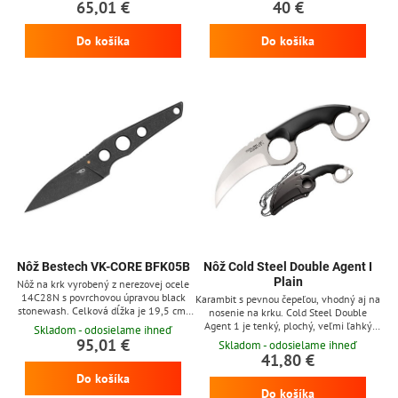
65,01 €
40 €
Do košíka
Do košíka
Nôž Bestech VK-CORE BFK05B
Nôž Cold Steel Double Agent I
Plain
Nôž na krk vyrobený z nerezovej ocele
14C28N s povrchovou úpravou black
Karambit s pevnou čepeľou, vhodný aj na
stonewash. Celková dĺžka je 19,5 cm,
nosenie na krku. Cold Steel Double
dĺžka samotnej čepele 8,1 cm. Súčasťou
Agent 1 je tenký, plochý, veľmi ľahký
Skladom - odosielame ihneď
balenia je kydexové puzdro.
nôž, komfortný na nosenie. Čepeľ z
95,01 €
Skladom - odosielame ihneď
japonskej nerezovej ocele AUS-8 dĺžky
41,80 €
7,6 cm s matnou povrchovou úpravou a
Do košíka
plochým výbrusom. Rukoväť z polyméru
Do košíka
Griv-ex s dvomi kruhmi na prsty, ktoré