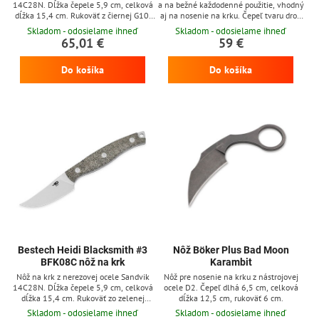
14C28N. Dĺžka čepele 5,9 cm, celková
a na bežné každodenné použitie, vhodný
dĺžka 15,4 cm. Rukoväť z čiernej G10.
aj na nosenie na krku. Čepeľ tvaru drop
Kydexové puzdro.
point je vyrobená z nerezovej ocele
Skladom - odosielame ihneď
Skladom - odosielame ihneď
Sandvik 14C28N, dĺžky 8 cm a má
65,01 €
59 €
matnú povrchovú úpravu. Rukoväť z
čierno - žltej micarty je ergonomicky
Do košíka
Do košíka
tvarovaná a naozaj veľmi dobre padne do
ruky. Nôž sa dodáva s kydexovým
puzdrom a s paracordom 550 dĺžky 1,3
m. Nôž je vhodný pre...
Bestech Heidi Blacksmith #3
Nôž Böker Plus Bad Moon
BFK08C nôž na krk
Karambit
Nôž na krk z nerezovej ocele Sandvik
Nôž pre nosenie na krku z nástrojovej
14C28N. Dĺžka čepele 5,9 cm, celková
ocele D2. Čepeľ dlhá 6,5 cm, celková
dĺžka 15,4 cm. Rukoväť zo zelenej
dĺžka 12,5 cm, rukoväť 6 cm.
canvas micarty. Kydexové puzdro.
Skladom - odosielame ihneď
Skladom - odosielame ihneď