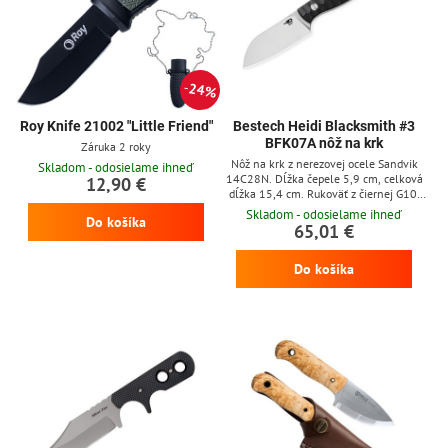
24%
Roy Knife 21002 "Little Friend"
Bestech Heidi Blacksmith #3
BFK07A nôž na krk
Záruka 2 roky
Nôž na krk z nerezovej ocele Sandvik
Skladom - odosielame ihneď
14C28N. Dĺžka čepele 5,9 cm, celková
12,90 €
dĺžka 15,4 cm. Rukoväť z čiernej G10.
Kydexové puzdro.
Skladom - odosielame ihneď
Do košíka
65,01 €
Do košíka