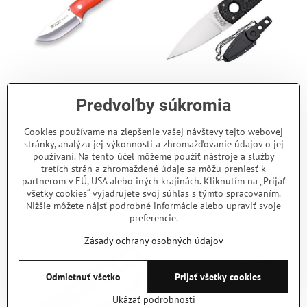
Nôž Joker Erizo TS1 CN81
Nôž Cold Steel Secret Edge
Predvoľby súkromia
Micarta, Böhler N695
Jednoduchý a ľahký nôž, vhodný aj na
nosenie na krku. Cold Steel Secret Edge
Menší lovecký nôž Joker Erizo TS1 CN81
Cookies používame na zlepšenie vašej návštevy tejto webovej
je tenký, plochý, a s hmotnosťou iba 90 g
vyrobený z ocele Böhler N695 a rukoväť
stránky, analýzu jej výkonnosti a zhromažďovanie údajov o jej
(vrátane puzdra) sa veľmi príjemne nosí.
z micarty. Dĺžka čepele je 7,5 cm.
Skladom - odosielame ihneď
Čepeľ z japonskej nerezovej ocele AUS-8
používaní. Na tento účel môžeme použiť nástroje a služby
37,80 €
Skladom - odosielame ihneď
dĺžky 8,9 cm s matnou povrchovou
tretích strán a zhromaždené údaje sa môžu preniesť k
64 €
úpravou a plochým výbrusom. Rukoväť z
partnerom v EÚ, USA alebo iných krajinách. Kliknutím na „Prijať
Do košíka
polyméru Griv-ex. Čierne plastové puzdro
všetky cookies“ vyjadrujete svoj súhlas s týmto spracovaním.
typu Secure-Ex s retiazkou na krk.
Do košíka
Nižšie môžete nájsť podrobné informácie alebo upraviť svoje
preferencie.
Zásady ochrany osobných údajov
Odmietnuť všetko
Prijať všetky cookies
Ukázať podrobnosti