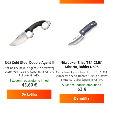
výrazne zvyšujú bezpečnosť úchopu.
Čierne plastové puzdro typu Secure-Ex s
retiazkou na krk.
Nôž Cold Steel Double Agent II
Nôž Joker Erizo TS1 CM81
Micarta, Böhler N695
Nôž na krk Double Agent 2 z nerezovej
ocele typu AUS-8A. Čepeľ dlhá 7,6 cm.
Menší lovecký nôž Joker Erizo TS1 CM81
Rukoväť Griv-Ex.
vyrobený z ocele Böhler N695 a rukoväť
z micarty. Dĺžka čepele je 7,5 cm.
Skladom - odosielame ihneď
45,60 €
Skladom - odosielame ihneď
63 €
Do košíka
Do košíka