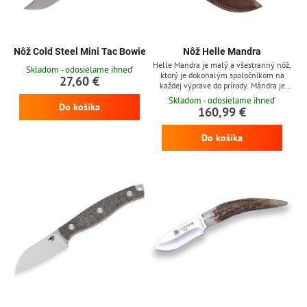
Nôž Cold Steel Mini Tac Bowie
Nôž Helle Mandra
Helle Mandra je malý a všestranný nôž,
Skladom - odosielame ihneď
ktorý je dokonalým spoločníkom na
27,60 €
každej výprave do prírody. Mândra je
najmenším nožom v ponuke Helle.
Skladom - odosielame ihneď
Do košíka
Čepeľ je vyrobená z trojvstvovej
160,99 €
laminovanej nerezovej ocele Helle
H3LSS so škandinávskym výbrusom,
Do košíka
ktorý dodáva nožu mimoriadnu ostrosť.
Mandra je pripravená na použitie pri
každom vašom dobrodružstve. Rukoväť z
dreva kučeravej brezy. Dodáva sa s...