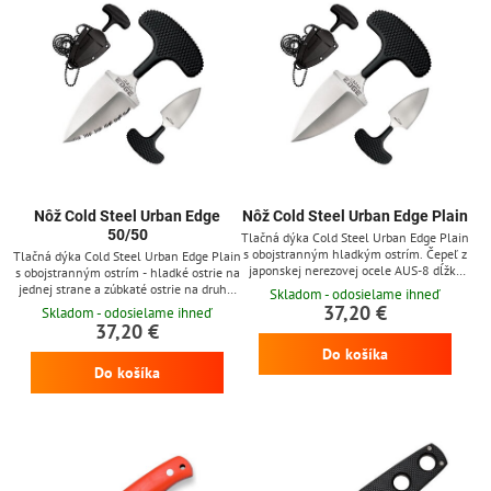
Nôž Cold Steel Urban Edge
Nôž Cold Steel Urban Edge Plain
50/50
Tlačná dýka Cold Steel Urban Edge Plain
s obojstranným hladkým ostrím. Čepeľ z
Tlačná dýka Cold Steel Urban Edge Plain
japonskej nerezovej ocele AUS-8 dĺžky
s obojstranným ostrím - hladké ostrie na
6,35 cm s matnou povrchovou úpravou a
jednej strane a zúbkaté ostrie na druhej
Skladom - odosielame ihneď
dutým výbrusom. Rukoväť z materiálu
strane. Čepeľ z japonskej nerezovej ocele
37,20 €
Skladom - odosielame ihneď
Kray-ex (kraton), čo je mäkký a pružný
AUS-8 dĺžky 6,35 cm s matnou
37,20 €
polymér. Čierne plastové puzdro typu
povrchovou úpravou a dutým výbrusom.
Do košíka
Secure-Ex s retiazkou na krk.
Rukoväť z materiálu Kray-ex (kraton), čo
Do košíka
je mäkký a pružný polymér. Čierne
plastové puzdro typu Secure-Ex s
retiazkou na krk.