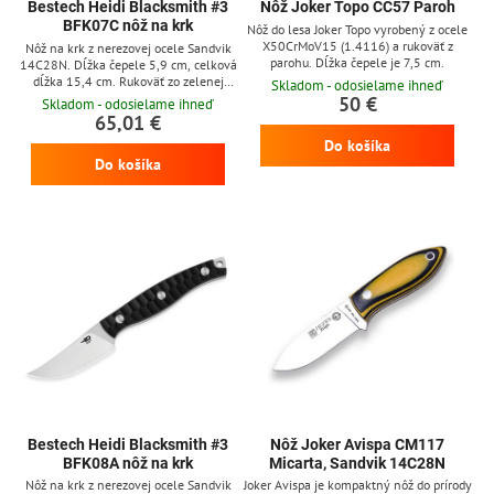
Bestech Heidi Blacksmith #3
Nôž Joker Topo CC57 Paroh
BFK07C nôž na krk
Nôž do lesa Joker Topo vyrobený z ocele
X50CrMoV15 (1.4116) a rukoväť z
Nôž na krk z nerezovej ocele Sandvik
parohu. Dĺžka čepele je 7,5 cm.
14C28N. Dĺžka čepele 5,9 cm, celková
dĺžka 15,4 cm. Rukoväť zo zelenej
Skladom - odosielame ihneď
canvas micarty. Kydexové puzdro.
50 €
Skladom - odosielame ihneď
65,01 €
Do košíka
Do košíka
Bestech Heidi Blacksmith #3
Nôž Joker Avispa CM117
BFK08A nôž na krk
Micarta, Sandvik 14C28N
Nôž na krk z nerezovej ocele Sandvik
Joker Avispa je kompaktný nôž do prírody