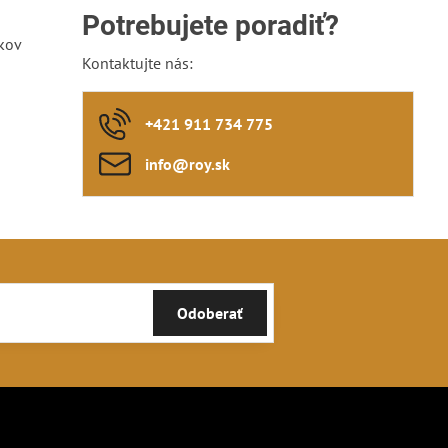
Potrebujete poradiť?
kov
Kontaktujte nás:
+421 911 734 775
info​@roy​.sk
Odoberať