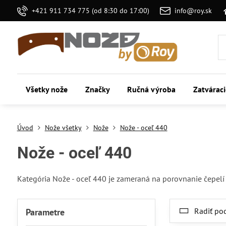
+421 911 734 775 (od 8:30 do 17:00)
info@roy.sk
Všetky nože
Značky
Ručná výroba
Zatvárac
Úvod
Nože všetky
Nože
Nože - oceľ 440
Nože - oceľ 440
Kategória Nože - oceľ 440 je zameraná na porovnanie čepelí po
Radiť po
Parametre