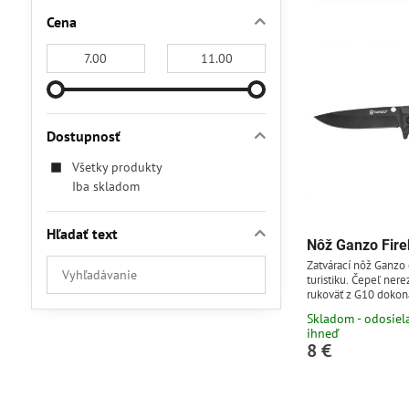
Cena
Od:
Do:
Dostupnosť
Všetky produkty
Iba skladom
Hľadať text
Nôž Ganzo Fire
Prehľadať
Zatvárací nôž Ganzo 
turistiku. Čepeľ ner
výsledky
rukoväť z G10 dokon
filtra
poveternostným pod
Skladom - odosie
s týmto nožom v prír
fulltextom
ihneď
nezaskočí.
8 €