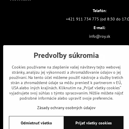
Telefón
:
+421 911 734 775 (od 8:30 do 17:
E-mail
:
info@roy.sk
Predvoľby súkromia
Cookies používame na zlepšenie vašej návštevy tejto webovej
stránky, analýzu jej výkonnosti a zhromažďovanie údajov o jej
používaní. Na tento účel môžeme použiť nástroje a služby tretích
strán a zhromaždené údaje sa môžu preniesť k partnerom v EÚ,
USA alebo iných krajinách. Kliknutím na „Prijať všetky cookies“
vyjadrujete svoj súhlas s týmto spracovaním. Nižšie môžete nájsť
podrobné informácie alebo upraviť svoje preferencie.
Zásady ochrany osobných údajov
Odmietnuť všetko
Prijať všetky cookies