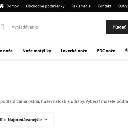
Domov
Obchodné podmienky
Reklamácie
Kontakt
Ostrý
Hľadať
ie nože
Nože motýliky
Lovecké nože
EDC nože
Š
dľa držania ostria, húževnatosti a údržby. Vyberať môžete podľa oc
dľa:
Najpredávanejšie