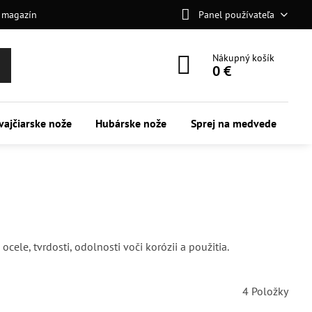
 magazín
Panel používateľa
Nákupný košík
0 €
vajčiarske nože
Hubárske nože
Sprej na medvede
ele, tvrdosti, odolnosti voči korózii a použitia.
4
Položky