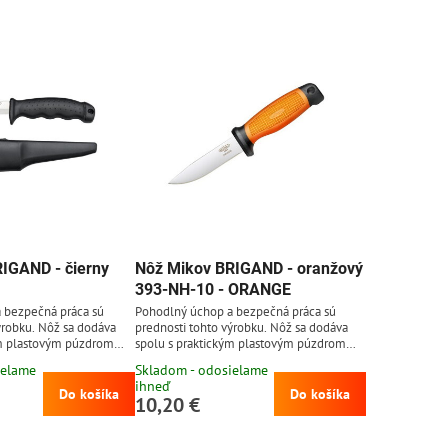
IGAND - čierny
Nôž Mikov BRIGAND - oranžový
393-NH-10 - ORANGE
 bezpečná práca sú
Pohodlný úchop a bezpečná práca sú
ýrobku. Nôž sa dodáva
prednosti tohto výrobku. Nôž sa dodáva
ým plastovým púzdrom
spolu s praktickým plastovým púzdrom
sport v batožine alebo
pre bezpečný transport v batožine alebo
ielame
Skladom - odosielame
na opasku.
ihneď
Do košíka
Do košíka
10,20 €