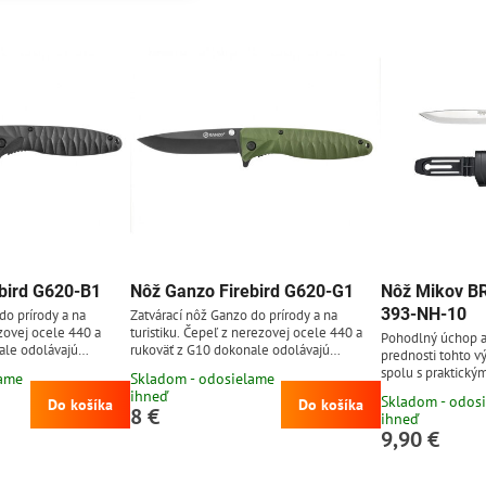
bird G620-B1
Nôž Ganzo Firebird G620-G1
Nôž Mikov BR
393-NH-10
do prírody a na
Zatvárací nôž Ganzo do prírody a na
ezovej ocele 440 a
turistiku. Čepeľ z nerezovej ocele 440 a
Pohodlný úchop a
ale odolávajú
rukoväť z G10 dokonale odolávajú
prednosti tohto v
mienkam a preto vás
poveternostným podmienkam a preto vás
spolu s praktick
lame
Skladom - odosielame
ode naozaj nič
s týmto nožom v prírode naozaj nič
pre bezpečný tran
ihneď
Skladom - odos
nezaskočí.
Do košíka
Do košíka
na opasku.
8 €
ihneď
9,90 €