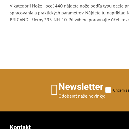
V kategórii Nože - oceľ 440 nájdete nože podľa typu ocele pre
spracovania a praktických parametrov. Nájdete tu napríklad
BRIGAND - čierny 393-NH-10. Pri výbere porovnajte účel, roz
Newsletter
Chcem sa
Odoberať naše novinky:
Kontakt