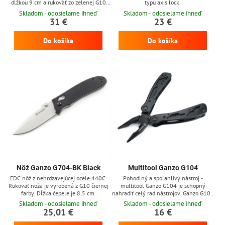
dĺžkou 9 cm a rukoväť zo zelenej G10
typu axis lock.
dokonale odolávajú poveternostným
Skladom - odosielame ihneď
Skladom - odosielame ihneď
podmienkam.
31 €
23 €
Do košíka
Do košíka
Nôž Ganzo G704-BK Black
Multitool Ganzo G104
EDC nôž z nehrdzavejúcej ocele 440C.
Pohodlný a spoľahlivý nástroj -
Rukoväť noža je vyrobená z G10 čiernej
multitool Ganzo G104 je schopný
farby. Dĺžka čepele je 8,5 cm.
nahradiť celý rad nástrojov. Ganzo G104
disponuje 12 funkciami. Použitá je
Skladom - odosielame ihneď
Skladom - odosielame ihneď
kvalitná oceľ 440C. Dĺžka v zloženom
25,01 €
16 €
stave je 10,5 cm, v otvorenom stave
16,5 cm. Hmotnosť nástroja je 230 g.