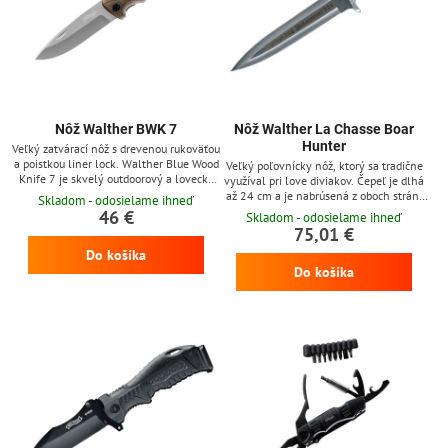
Nôž Walther BWK 7
Nôž Walther La Chasse Boar
Hunter
Veľký zatvárací nôž s drevenou rukoväťou
a poistkou liner lock. Walther Blue Wood
Veľký poľovnícky nôž, ktorý sa tradične
Knife 7 je skvelý outdoorový a lovecký
využíval pri love diviakov. Čepeľ je dlhá
zatvárací nožík. Čepeľ z nerezovej ocele
až 24 cm a je nabrúsená z oboch strán.
Skladom - odosielame ihneď
440C s titánovou povrchovou úpravou je
Vyrobená je z osvedčenej nerezovej
46 €
Skladom - odosielame ihneď
bezúdržbová a dobre drží ostrie. Rukoväť
ocele 440C. Na čepeli je vygravírovaný
75,01 €
noža z orechového dreva je ergonomicky
starý lovecký pozdrav Waidmannsheil (v
Do košíka
tvarovaná a príjemne sa drží. Nôž je
preklade &quot;Dobrý lov&quot;) a
vybavený klipom na zavesenie modrej
Do košíka
obrázok jeleňa. Rukoväť z dreva
farby, ktorý je reverzibilný (pravá /...
Pakkawood s výraznou záštitou, ktorá
bráni skĺznutiu ruky na ostrie noža.
Kvalitné kožené...