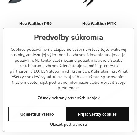
Nôž Walther P99
Nôž Walther MTK
Zatvárací nôž čiernej farby. Čepeľ z
Multifunkčný nôž - multitool, ktorý v
nerezovej ocele 440C s dutým výbrusom
sebe spája nôž a niekoľko nástrojov.
Predvoľby súkromia
má dĺžku 9,4 cm. Jednoducho sa otvára
Čepeľ z nerezovej ocele 440C s dutým
jednou rukou, pomocou flipperu. Rukoväť
výbrusom má dĺžku 8 cm a čiernu
Skladom - odosielame ihneď
Skladom - odosielame ihneď
z odolného plastu sa pohodlne drží.
povrchovú úpravu. Čepeľ je čiastočne
Cookies používame na zlepšenie vašej návštevy tejto webovej
31 €
31 €
Dodáva sa spolu s nylonovým puzdrom,
zúbkovaná čo je vhodné pre rezanie šnúr,
stránky, analýzu jej výkonnosti a zhromažďovanie údajov o jej
ktoré si môžete zavesiť na opasok.
popruhov a pásov. Čepeľ zabezpečuje
používaní. Na tento účel môžeme použiť nástroje a služby
Do košíka
Do košíka
poistka liner lock. Rukoväť z pevného
tretích strán a zhromaždené údaje sa môžu preniesť k
FRN plastu. Obsahuje nasledovné
partnerom v EÚ, USA alebo iných krajinách. Kliknutím na „Prijať
nástroje: kliešte, otvárač na fľaše,
otvárač na konzervy, skrutkovač,...
všetky cookies“ vyjadrujete svoj súhlas s týmto spracovaním.
Nižšie môžete nájsť podrobné informácie alebo upraviť svoje
preferencie.
Zásady ochrany osobných údajov
Odmietnuť všetko
Prijať všetky cookies
Ukázať podrobnosti