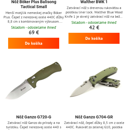
Nôž Böker Plus Balisong
Walther BWK 1
Tactical Small
Zatvárací nôž s drevenou rukoväťou a
poistkou liner lock. Walther Blue Wood
Menší motýlik nemeckej značky Böker
Knife 1 je skvelý zatvárací nôž na bežné
Plus. Čepeľ z nerezovej ocele 440C dĺžky
nosenie a do prírody. Čepeľ z nerezovej
8,8 cm s kombinovaným výbrusom.
Skladom - odosielame ihneď
ocele 440C s titánovou povrchovou
Črienky rukoväte z G10, klip na
42 €
Skladom - odosielame ihneď
úpravou je bezúdržbová a dobre drží
zavesenie z nerezovej ocele.
69 €
ostrie. Rukoväť noža z orechového dreva
Do košíka
je ergonomicky tvarovaná a príjemne sa
drží. Pod črienkami z orechového dreva
Do košíka
sa nachádzajú modré príložky, ktoré
dopĺňajú vzhľad...
Nôž Ganzo G720-G
Nôž Ganzo G704-GR
Zatvárací nôž Ganzo do prírody a na
Zatvárací nôž, čepeľ dĺžky 8,5 cm z ocele
turistiku. Čepeľ nerezovej ocele 440 s
440C. Rukoväť zo zelenej G10, poistka