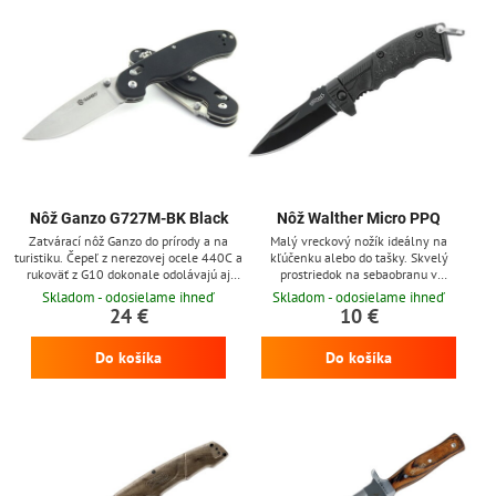
Nôž Ganzo G727M-BK Black
Nôž Walther Micro PPQ
Zatvárací nôž Ganzo do prírody a na
Malý vreckový nožík ideálny na
turistiku. Čepeľ z nerezovej ocele 440C a
kľúčenku alebo do tašky. Skvelý
rukoväť z G10 dokonale odolávajú aj
prostriedok na sebaobranu v
tvrdým podmienkam a preto vás s týmto
neočakávaných situáciách.
Skladom - odosielame ihneď
Skladom - odosielame ihneď
nožom v prírode naozaj nič nezaskočí.
24 €
10 €
Do košíka
Do košíka