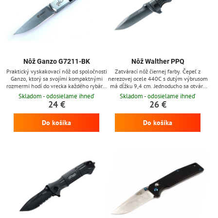
Nôž Ganzo G7211-BK
Nôž Walther PPQ
Praktický vyskakovací nôž od spoločnosti
Zatvárací nôž čiernej farby. Čepeľ z
Ganzo, ktorý sa svojími kompaktnými
nerezovej ocele 440C s dutým výbrusom
rozmermi hodí do vrecka každého rybára,
má dĺžku 9,4 cm. Jednoducho sa otvára
poľovníka či jednoducho človeka, ktorý
jednou rukou, pomocou flipperu. Rukoväť
Skladom - odosielame ihneď
Skladom - odosielame ihneď
rád trávi voľný čas v prírode.
z odolného plastu sa pohodlne drží.
24 €
26 €
Dodáva sa spolu s nylonovým puzdrom,
ktoré si môžete zavesiť na opasok.
Do košíka
Do košíka