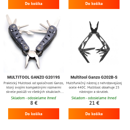
Do košíka
Do košíka
MULTITOOL GANZO G2019S
Multitool Ganzo G202B-S
Praktický Multitool od spoločnosti Ganzo,
Multifunkčný nástroj z nehrdzavejúcej
ktorý svojími kompaktnými rozmermi
ocele 440C. Multitool obsahuje 25
skvele poslúži vo všetkých situáciach.
nástrojov a skrutiek.
Ukrýva v sebe 11 funkcií a dodáva sa v
Skladom - odosielame ihneď
Skladom - odosielame ihneď
spevnenom textilnom puzdre.
8 €
21 €
Do košíka
Do košíka