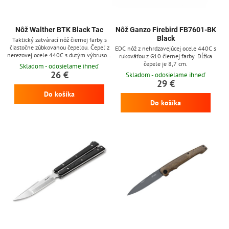
Nôž Walther BTK Black Tac
Nôž Ganzo Firebird FB7601-BK
Black
Taktický zatvárací nôž čiernej farby s
čiastočne zúbkovanou čepeľou. Čepeľ z
EDC nôž z nehrdzavejúcej ocele 440C s
nerezovej ocele 440C s dutým výbrusom
rukoväťou z G10 čiernej farby. Dĺžka
má dĺžku 8,5 cm. Jednoducho sa otvára
čepele je 8,7 cm.
Skladom - odosielame ihneď
jednou rukou, pomocou flipperu. Kovová
26 €
Skladom - odosielame ihneď
rukoväť z anodizovaného hliníku je
29 €
extrémne odolná a pohodlne sa drží. Nôž
Do košíka
je vybavený poistkou liner lock,
rozbíjačom skla a klipom na zavesenie.
Do košíka
Dodáva sa spolu s nylonovým puzdrom,
ktoré si môžete...