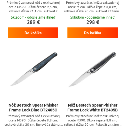
Prémiový zatvárací nôž z exkluzívnej
Prémiový zatvárací nôž z exkluzívnej
ocele M390. Dĺžka čepele 9,3 cm,
ocele M390. Dĺžka čepele 8,8 cm,
celková dĺžka 21,1 cm. Rukoväť z
celková dĺžka 20 cm. Rukoväť z titánu a
fialového titánu. Poistka frame lock, klip
stredná časť z hnedej vrstvy uhlíkového
Skladom - odosielame ihneď
Skladom - odosielame ihneď
na zavesenie.
vlákna. Poistka frame lock, klip na
289 €
298 €
zavesenie.
Do košíka
Do košíka
Nôž Bestech Spear Phisher
Nôž Bestech Spear Phisher
Frame Lock Blue BT2405C
Frame Lock White BT2405B
Prémiový zatvárací nôž z exkluzívnej
Prémiový zatvárací nôž z exkluzívnej
ocele M390. Dĺžka čepele 8,8 cm,
ocele M390. Dĺžka čepele 8,8 cm,
celková dĺžka 20 cm. Rukoväť z titánu a
celková dĺžka 20 cm. Rukoväť z titánu a