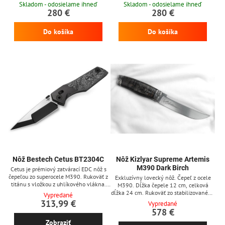
stredná časť z modrej vrstvy uhlíkového
stredná časť uhlíkového vlákna s
Skladom - odosielame ihneď
Skladom - odosielame ihneď
vlákna. Poistka frame lock, klip na
mramorovým vzhľadom. Poistka frame
280 €
280 €
zavesenie.
lock, klip na zavesenie.
Do košíka
Do košíka
Nôž Bestech Cetus BT2304C
Nôž Kizlyar Supreme Artemis
M390 Dark Birch
Cetus je prémiový zatvárací EDC nôž s
čepeľou zo superocele M390. Rukoväť z
Exkluzívny lovecký nôž. Čepeľ z ocele
titánu s vložkou z uhlíkového vlákna.
M390. Dĺžka čepele 12 cm, celková
Dĺžka čepele 10,01 cm, celková dĺžka
dĺžka 24 cm. Rukoväť zo stabilizovaného
Vypredané
22,87 cm.
dreva karelskej brezy. Čierne kožené
313,99 €
Vypredané
puzdro zdobené kovovými ornamentami.
578 €
Zobraziť