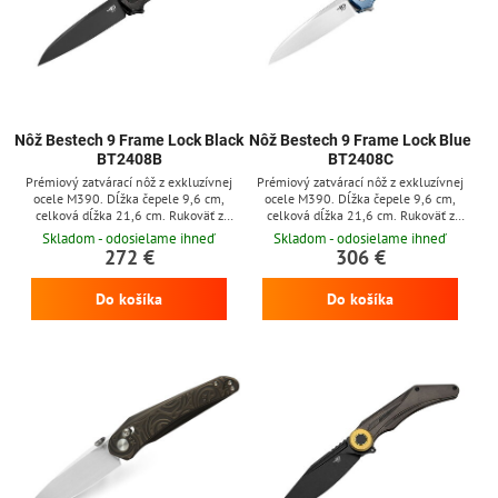
Nôž Bestech 9 Frame Lock Black
Nôž Bestech 9 Frame Lock Blue
BT2408B
BT2408C
Prémiový zatvárací nôž z exkluzívnej
Prémiový zatvárací nôž z exkluzívnej
ocele M390. Dĺžka čepele 9,6 cm,
ocele M390. Dĺžka čepele 9,6 cm,
celková dĺžka 21,6 cm. Rukoväť z
celková dĺžka 21,6 cm. Rukoväť z
čierneho titánu. Poistka frame lock, klip
modrého titánu. Poistka frame lock, klip
Skladom - odosielame ihneď
Skladom - odosielame ihneď
na zavesenie.
na zavesenie.
272 €
306 €
Do košíka
Do košíka