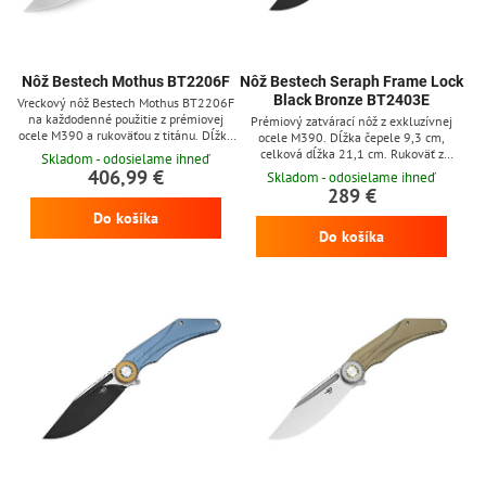
Nôž Bestech Mothus BT2206F
Nôž Bestech Seraph Frame Lock
Black Bronze BT2403E
Vreckový nôž Bestech Mothus BT2206F
na každodenné použitie z prémiovej
Prémiový zatvárací nôž z exkluzívnej
ocele M390 a rukoväťou z titánu. Dĺžka
ocele M390. Dĺžka čepele 9,3 cm,
čepele je 8,8 cm.
celková dĺžka 21,1 cm. Rukoväť z
Skladom - odosielame ihneď
čierneho bronzového titánu. Poistka
406,99 €
Skladom - odosielame ihneď
frame lock, klip na zavesenie.
289 €
Do košíka
Do košíka