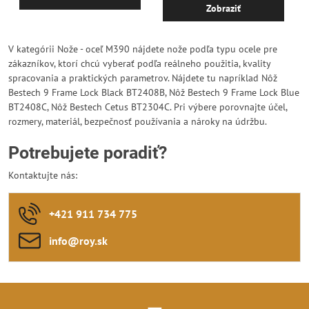
Zobraziť
V kategórii Nože - oceľ M390 nájdete nože podľa typu ocele pre
zákazníkov, ktorí chcú vyberať podľa reálneho použitia, kvality
spracovania a praktických parametrov. Nájdete tu napríklad Nôž
Bestech 9 Frame Lock Black BT2408B, Nôž Bestech 9 Frame Lock Blue
BT2408C, Nôž Bestech Cetus BT2304C. Pri výbere porovnajte účel,
rozmery, materiál, bezpečnosť používania a nároky na údržbu.
Potrebujete poradiť?
Kontaktujte nás:
+421 911 734 775
info​@roy​.sk