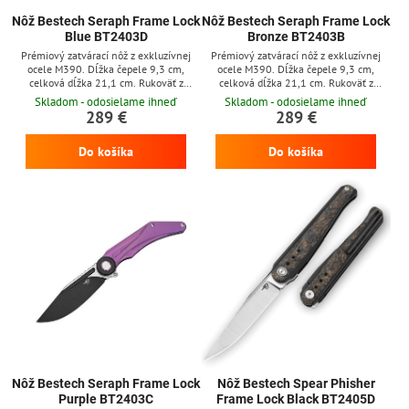
Nôž Bestech Seraph Frame Lock
Nôž Bestech Seraph Frame Lock
Blue BT2403D
Bronze BT2403B
Prémiový zatvárací nôž z exkluzívnej
Prémiový zatvárací nôž z exkluzívnej
ocele M390. Dĺžka čepele 9,3 cm,
ocele M390. Dĺžka čepele 9,3 cm,
celková dĺžka 21,1 cm. Rukoväť z
celková dĺžka 21,1 cm. Rukoväť z
modrého titánu. Poistka frame lock, klip
bronzového titánu. Poistka frame lock,
Skladom - odosielame ihneď
Skladom - odosielame ihneď
na zavesenie.
klip na zavesenie.
289 €
289 €
Do košíka
Do košíka
Nôž Bestech Seraph Frame Lock
Nôž Bestech Spear Phisher
Purple BT2403C
Frame Lock Black BT2405D