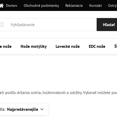
Domov
Obchodné podmienky
Reklamácie
Kontakt
Ostrý
Hľadať
ie nože
Nože motýliky
Lovecké nože
EDC nože
Š
 podľa držania ostria, húževnatosti a údržby. Vyberať môžete podľa
dľa:
Najpredávanejšie