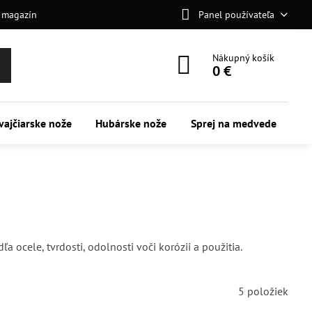
 magazín
Panel používateľa
Nákupný košík
0 €
vajčiarske nože
Hubárske nože
Sprej na medvede
 ocele, tvrdosti, odolnosti voči korózii a použitia.
5
položiek