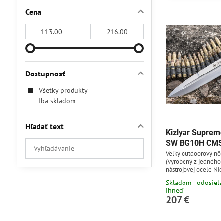
Cena
Od:
Do:
Dostupnosť
Všetky produkty
Iba skladom
Hľadať text
Kizlyar Suprem
SW BG10H CMS 
Prehľadať
Veľký outdoorový nôž
výsledky
(vyrobený z jedného
filtra
nástrojovej ocele Ni
HRC, s jemnou povr
fulltextom
Skladom - odosie
stonewash. Tvar čep
ihneď
nôž na efektívne bod
207 €
ktorých využijete ost
predovšetkým určený
silové zložky, ale vý