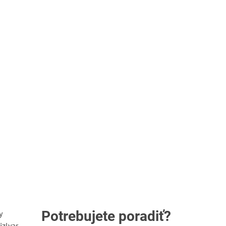
anžovej G10. Nôž sa
poľovníkom a na prežitie v prírode....
...
Potrebujete poradiť?
y
izlyar