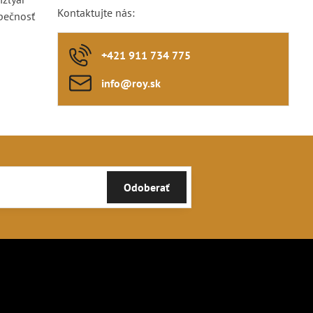
Kontaktujte nás:
pečnosť
+421 911 734 775
info​@roy​.sk
Odoberať