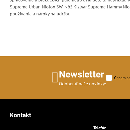
Supreme Urban Niolox SW, Nôž Kizlyar Supreme Hammy Niolox
používania a nároky na údržbu.
Newsletter
Chcem sa
Odoberať naše novinky:
Kontakt
Telefón
: