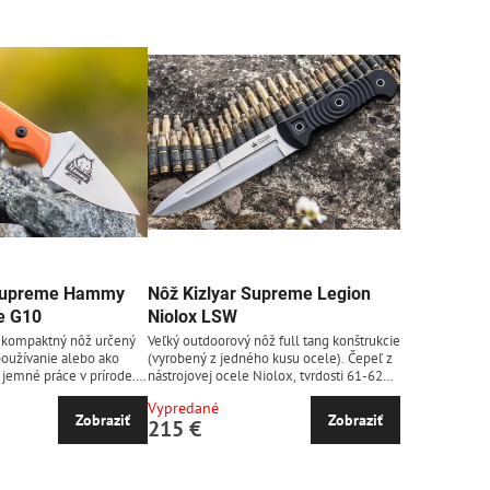
 Supreme Hammy
Nôž Kizlyar Supreme Legion
e G10
Niolox LSW
 kompaktný nôž určený
Veľký outdoorový nôž full tang konštrukcie
oužívanie alebo ako
(vyrobený z jedného kusu ocele). Čepeľ z
jemné práce v prírode.
nástrojovej ocele Niolox, tvrdosti 61-62
rozmerom je veľmi
HRC, s jemnou povrchovou úpravou typu
Vypredané
čuje jeho full tang
stonewash. Tvar čepele predurčuje tento
Zobraziť
Zobraziť
215 €
ľ s plochým výbrusom je
nôž na efektívne bodanie a práce pri
jovej ocele Niolox,
ktorých využijete ostrú špičku noža. Nôž je
RC s jemnou stonewash
predovšetkým určený pre záchranné a
ou a dosahuje hrúbku 3
silové zložky, ale výborne poslúži aj