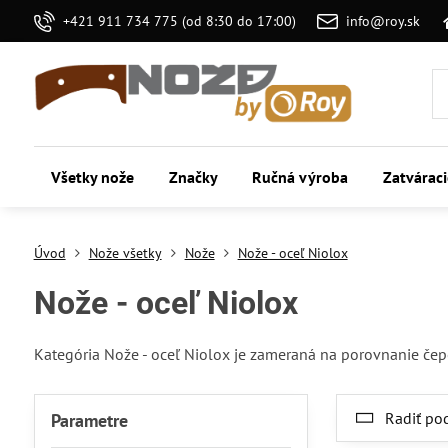
+421 911 734 775 (od 8:30 do 17:00)
info@roy.sk
Všetky nože
Značky
Ručná výroba
Zatvárac
Úvod
Nože všetky
Nože
Nože - oceľ Niolox
Nože - oceľ Niolox
Kategória Nože - oceľ Niolox je zameraná na porovnanie čepelí
Radiť po
Parametre