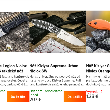
e Legion Niolox
Nôž Kizlyar Supreme Urban
Nôž Kizlyar
taktický nôž
Niolox SW
Niolox Orang
 full tang konštrukcie
Menší, univerzálny outdoorový nôž od
Hammy je malý a
 kusu ocele). Čepeľ z
ruského výrobcu Kizlyar Supreme. Full
pre každodenné p
olox, tvrdosti 61-62
tang konštrukcia zaisťuje jeho pevnosť a
doplnkový nôž na 
chovou úpravou
spoľahlivosť. Čepeľ z exkluzívnej ocele
Napriek menším 
lame
Skladom - odosielame
Vypredané
ele predurčuje tento
Niolox, tvrdosti 61-62 HRC s povrchovou
pevný, čo zabezpe
ihneď
123 €
anie a práce, pri
úpravou stonewash (veľmi jemný vzor).
konštrukcia. Čepe
Do košíka
Do košíka
207 €
rú špičku noža. Nôž je
Rukoväť vyrobená z G10 - moderný
vyrobená z nástro
 pre záchranné a
kompozitný materiál, veľmi odolný a
tvrdosti 61-62 H
borne poslúži aj
príjemný na dotyk. Nôž sa dodáva s
povrchovou úprav