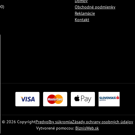
Domov
00)
Obchodné podmienky
Reklamácie
Kontakt
©
2026
Copyright
Predvoľby súkromia
Zásady ochrany osobných údajov
Vytvorené pomocou:
BiznisWeb.sk