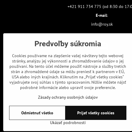
+421 911 734 775 (od 8:30 do 17:
E-mail
:
info@roy.sk
Predvoľby súkromia
Cookies používame na zlepšenie vašej návštevy tejto webovej
stránky, analýzu jej výkonnosti a zhromažďovanie údajov o jej
používaní. Na tento účel môžeme použiť nástroje a služby tretích
strán a zhromaždené údaje sa môžu preniesť k partnerom v EÚ,
USA alebo iných krajinách. Kliknutím na „Prijať všetky cookies“
vyjadrujete svoj súhlas s týmto spracovaním. Nižšie môžete nájsť
podrobné informácie alebo upraviť svoje preferencie.
Zásady ochrany osobných údajov
Odmietnuť všetko
Prijať všetky cookies
Ukázať podrobnosti