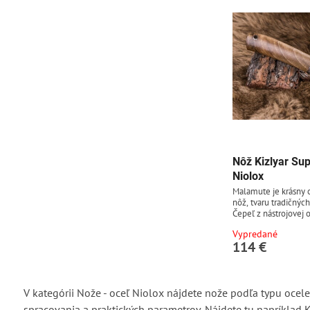
poľovníkom a na prež
Rukoväť...
Nôž Kizlyar S
Niolox
Malamute je krásny 
nôž, tvaru tradičnýc
Čepeľ z nástrojovej o
61-62 HRC. Rukoväť 
Vypredané
orecha. Nôž sa dodá
114 €
puzdrom, ktoré umož
zavesenie na opasok.
drevenou rukoväťou,
úvahy, že drevo je pr
môže sa mierne líšiť
V kategórii Nože - oceľ Niolox nájdete nože podľa typu ocele 
produktu. Kresba...
spracovania a praktických parametrov. Nájdete tu napríklad