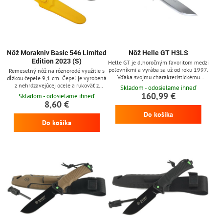
Nôž Morakniv Basic 546 Limited
Nôž Helle GT H3LS
Edition 2023 (S)
Helle GT je dlhoročným favoritom medzi
poľovníkmi a vyrába sa už od roku 1997.
Remeselný nôž na rôznorodé využitie s
Vďaka svojmu charakteristickému
dĺžkou čepele 9,1 cm. Čepeľ je vyrobená
vzhľadu s prvkami tradičných
z nehrdzavejúcej ocele a rukoväť z
Skladom - odosielame ihneď
škandinávskych nožov je veľmi obľúbený
polyméru.
160,99 €
Skladom - odosielame ihneď
takmer na celom svete. Čepeľ z
8,60 €
trojvstvovej laminovanej nerezovej ocele
Do košíka
Helle H3LSS so škandinávskym
výbrusom, ktorý dodáva nožu
Do košíka
mimoriadnu ostrosť. Čepeľ má lesklú
povrchovú úpravu. Nôž je dodávaný s
koženým puzdrom z...