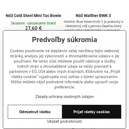
Nôž Cold Steel Mini Tac Bowie
Nôž Walther BWK 3
Walther Blue Wood Knife 3 je praktický a
Skladom - odosielame ihneď
všestranný nôž s pevnou čepeľou ktorý
27,60 €
vyniká nízkou hmotnosťou a eleganciou.
Čepeľ tvaru spear point z nerezovej ocele
Skladom - odosielame ihneď
Predvoľby súkromia
Do košíka
440C s titánovou povrchovou úpravou.
51 €
Rukoväť noža z orechového dreva je
veľmi pekná a príjemne sa drží. Pod
Cookies používame na zlepšenie vašej návštevy tejto webovej
Do košíka
črienkami z orechového dreva sa
stránky, analýzu jej výkonnosti a zhromažďovanie údajov o jej
nachádzajú modré príložky, ktoré
dopĺňajú vzhľad noža. Nôž je dodávaný v
používaní. Na tento účel môžeme použiť nástroje a služby
plastovom puzdre z...
tretích strán a zhromaždené údaje sa môžu preniesť k
partnerom v EÚ, USA alebo iných krajinách. Kliknutím na „Prijať
všetky cookies“ vyjadrujete svoj súhlas s týmto spracovaním.
Nižšie môžete nájsť podrobné informácie alebo upraviť svoje
preferencie.
Zásady ochrany osobných údajov
Odmietnuť všetko
Prijať všetky cookies
Ukázať podrobnosti
Nôž Walther P38
Morakniv Risberg (S) Deep