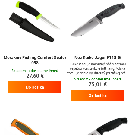
Morakniv Fishing Comfort Scaler
Nôž Ruike Jager F118-G
098
Ruike Jager je mohutný nôž s pevnou
čepeľou konštrukcie full tang. Vďaka
Skladom - odosielame ihneď
tomu je dobre využiteľný pri ťažkej práci
27,60 €
v prírode, a zároveň aj ako lovecký nôž.
Skladom - odosielame ihneď
Čepeľ dĺhá 11 cm, z nerezovej ocele
75,01 €
Sandvik 14C28N, ktorá prešla
Do košíka
kryogénnou úpravou s plochým
Do košíka
výbrusom. Rukoväť zo zelenej G10, je
ergonomicky tvarovaná. Na konci
rukoväte je diera na prevlečenie šnúry
(lanyard hole). Čierne puzdro z ABS...