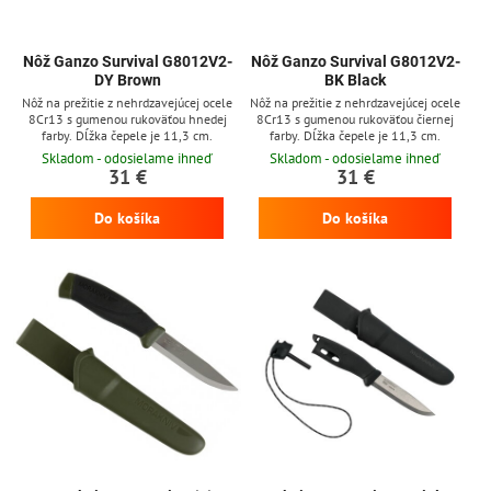
Nôž Ganzo Survival G8012V2-
Nôž Ganzo Survival G8012V2-
DY Brown
BK Black
Nôž na prežitie z nehrdzavejúcej ocele
Nôž na prežitie z nehrdzavejúcej ocele
8Cr13 s gumenou rukoväťou hnedej
8Cr13 s gumenou rukoväťou čiernej
farby. Dĺžka čepele je 11,3 cm.
farby. Dĺžka čepele je 11,3 cm.
Skladom - odosielame ihneď
Skladom - odosielame ihneď
31 €
31 €
Do košíka
Do košíka