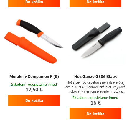
Do košíka
Do košíka
Morakniv Companion F (S)
Nôž Ganzo G806 Black
Nôž s pevnou čepeľou z nehrdzavejúcej
Skladom - odosielame ihneď
ocele 8Cr14. Ergonomická protišmyková
17,50 €
rukoväť v čiernom prevedení. Dĺžka
čepele je 9,8 cm.
Skladom - odosielame ihneď
Do košíka
16 €
Do košíka