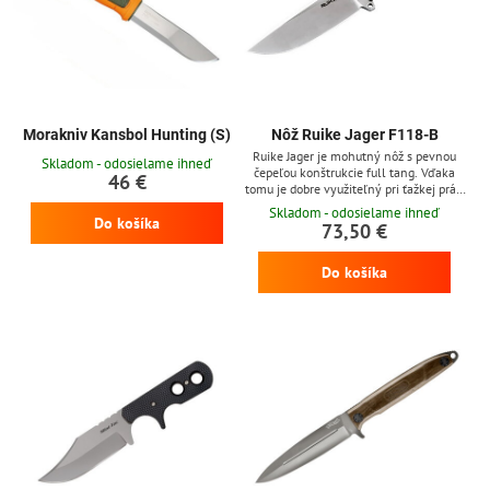
Morakniv Kansbol Hunting (S)
Nôž Ruike Jager F118-B
Ruike Jager je mohutný nôž s pevnou
Skladom - odosielame ihneď
čepeľou konštrukcie full tang. Vďaka
46 €
tomu je dobre využiteľný pri ťažkej práci
v prírode, a zároveň aj ako lovecký nôž.
Skladom - odosielame ihneď
Do košíka
Čepeľ dĺhá 11 cm, z nerezovej ocele
73,50 €
Sandvik 14C28N, ktorá prešla
kryogénnou úpravou s plochým
Do košíka
výbrusom. Rukoväť z G10, je
ergonomicky tvarovaná. Na konci
rukoväte je diera na prevlečenie šnúry
(lanyard hole). Čierne puzdro z ABS
plastu je...