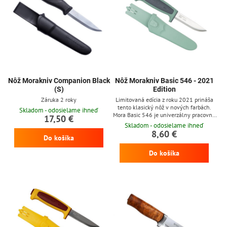
Nôž Morakniv Companion Black
Nôž Morakniv Basic 546 - 2021
(S)
Edition
Záruka 2 roky
Limitovaná edícia z roku 2021 prináša
tento klasický nôž v nových farbách.
Skladom - odosielame ihneď
Mora Basic 546 je univerzálny pracovný
17,50 €
nôž. Rozdiel oproti modelu 511 je použitá
Skladom - odosielame ihneď
nerezová oceľ Sandvik 12C27, tvrdosti
8,60 €
Do košíka
57-58 HRC. Plastová rukoväť s
protišmykovou gumenou úpravou.
Do košíka
Plastové puzdro jednoducho pripnuteľné
na opasok, bez potreby rozopnutia
opasku. Nože Morakniv sú vyrábané vo
Švédsku.