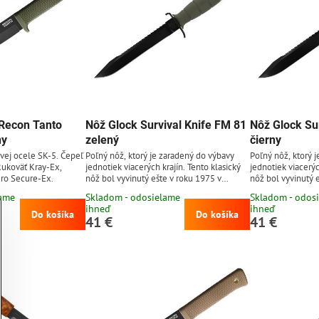
 Recon Tanto
Nôž Glock Survival Knife FM 81
Nôž Glock Su
ny
zelený
čierny
ovej ocele SK-5. Čepeľ
Poľný nôž, ktorý je zaradený do výbavy
Poľný nôž, ktorý 
Rukoväť Kray-Ex,
jednotiek viacerých krajín. Tento klasický
jednotiek viacerýc
dro Secure-Ex.
nôž bol vyvinutý ešte v roku 1975 v
nôž bol vyvinutý 
spolupráci s rakúskymi špeciálnymi
spolupráci s rakú
lame
Skladom - odosielame
Skladom - odos
jednotkami Jagdkommando. Je to
jednotkami Jagdk
ihneď
ihneď
jednoduchý, veľmi pevný, spoľahlivý a
jednoduchý, veľmi
Do košíka
Do košíka
41 €
41 €
extrémne odolný nôž od rakúskeho
extrémne odolný 
výrobcu Glock®. Čepeľ dĺžky 16,5 cm je
výrobcu Glock®. Č
vyrobená z uhlíkovej ocele 1095 tvrdosti
vyrobená z uhlíko
55 HRC, s čiernou povrchovou úpravou.
55 HRC, s čierno
Čepeľ má tvar clip...
Čepeľ má tvar clip