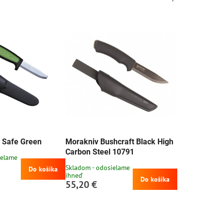
 Safe Green
Morakniv Bushcraft Black High
Carbon Steel 10791
ielame
Skladom - odosielame
Do košíka
ihneď
Do košíka
55,20 €