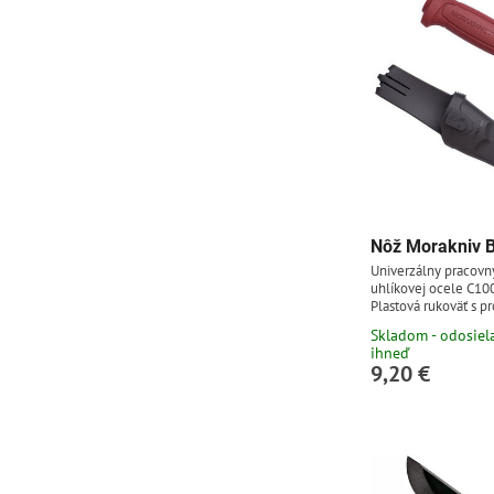
treba po použití...
Nôž Morakniv B
Univerzálny pracovn
uhlíkovej ocele C100
Plastová rukoväť s p
gumenou úpravou. P
Skladom - odosie
jednoducho pripnute
ihneď
potreby rozopnutia 
9,20 €
uhlíkovej ocele dobre
brúsi, avšak je náchy
(nôž treba po použití
vysušiť, takisto je v
pretrieť...