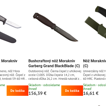
ž Morakniv
Bushcraftový nôž Morakniv
Nôž Morakni
Garberg Grand BlackBlade (C)
(C)
meno, nôž Mora
Outdoorový nôž. Čierna čepeľ z uhlíkovej
Univerzálny nôž M
racovný nôž. Čepeľ z
ocele C100S. Dĺžka čepele 14,2 cm,
Čepeľ z uhlíkovej
, tvrdosti 59-60 HRC
celková dĺžka 26,2 cm. Hnedá rukoväť z
60 HRC. Plastová 
stová rukoväť s
polyméru. Kožené puzdro.
gumenou úpravou.
lame
Skladom - odosielame
Skladom - odos
nou úpravou z TPE
jednoducho pripn
ihneď
ihneď
dro jednoducho
potreby rozopnuti
Do košíka
Do košíka
156,39 €
16,61 €
ok, bez potreby
uhlíkovej ocele do
epeľ z uhlíkovej
brúsi, avšak je ná
ie a ľahko sa brúsi,
(nôž treba po použ
a k hrdzaveniu (nôž
vysušiť, takisto j