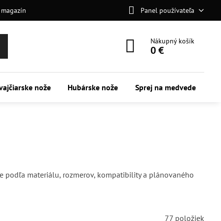
 magazín
Panel používateľa
Nákupný košík
0 €
vajčiarske nože
Hubárske nože
Sprej na medvede
e podľa materiálu, rozmerov, kompatibility a plánovaného
77
položiek