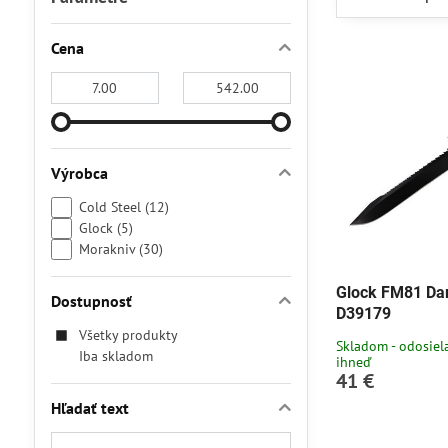
Cena
Od:
Do:
Výrobca
Cold Steel (12)
Glock (5)
Morakniv (30)
Glock FM81 Dar
Dostupnosť
D39179
Všetky produkty
Skladom - odosie
Iba skladom
ihneď
41 €
Hľadať text
Prehľadať