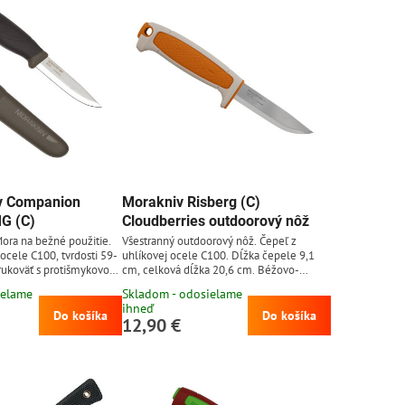
v Companion
Morakniv Risberg (C)
G (C)
Cloudberries outdoorový nôž
ora na bežné použitie.
Všestranný outdoorový nôž. Čepeľ z
 ocele C100, tvrdosti 59-
uhlíkovej ocele C100. Dĺžka čepele 9,1
rukoväť s protišmykovou
cm, celková dĺžka 20,6 cm. Béžovo-
 Plastové puzdro
oranžová rukoväť z polypropylénu.
ielame
Skladom - odosielame
uteľné na opasok, bez
Plastové puzdro.
ihneď
a opasku. Čepeľ z
Do košíka
Do košíka
12,90 €
bre drží ostrie a ľahko sa
chylnejšia k hrdzaveniu
ití dôkladne vyčistiť a
e vhodné čepeľ občas...