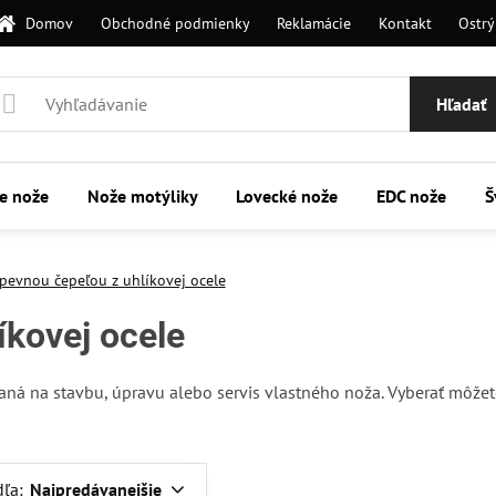
Domov
Obchodné podmienky
Reklamácie
Kontakt
Ostrý
Hľadať
ie nože
Nože motýliky
Lovecké nože
EDC nože
Š
pevnou čepeľou z uhlíkovej ocele
íkovej ocele
aná na stavbu, úpravu alebo servis vlastného noža. Vyberať môžet
dľa:
Najpredávanejšie