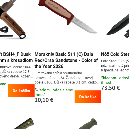
ft BSH4_F Dusk
Morakniv Basic 511 (C) Dala
Nôž Cold Ste
 mm s kresadlom
Red/Orsa Sandstone - Color of
Cold Steel SRK (S
nôž navrhnutý pri
the Year 2026
hlíkovej ocele 1066.
a špeciálne jedno
, dĺžka čepele 12,5
Limitovaná edícia obľúbeného
jednotiek Navy S
hového dreva. Kožené
remeselného noža. Čepeľ z uhlíkovej
Skladom - odos
(Basic Underwater
ocele C100. Dĺžka čepele 9,1 cm, celková
ihneď
lame
uhlíkovej ocele S
73,50 €
dĺžka 20,5 cm. Rukoväť z polypropylénu
čiernou povrchov
Skladom - odosielame
Do košíka
vo farbe roka 2026 - Dala Red a Orsa
Rukoväť z materiál
ihneď
Sandstone. Bledoružové plastové puzdro.
Do košíka
mäkký a pružný p
10,10 €
puzdro typu Secu