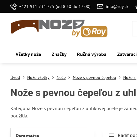
+421 911 734 775 (od 8:30 do 17:00)
info@roy.sk
Všetky nože
Značky
Ručná výroba
Zatvárac
Úvod
Nože všetky
Nože
Nože s pevnou čepeľou
Nože s 
Nože s pevnou čepeľou z uhl
Kategória Nože s pevnou čepeľou z uhlíkovej ocele je zamer
použitia.
Radiť po
Parametre