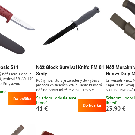
asic 511
Nôž Glock Survival Knife FM 81
Nôž Morakni
Šedý
Heavy Duty M
ý nôž Mora. Čepeľ z
, tvrdosti 59-60 HRC.
Poľný nôž, ktorý je zaradený do výbavy
Univerzálny nôž M
rotišmykovou
jednotiek viacerých krajín. Tento klasický
Čepeľ z uhlíkovej
lastové puzdro
nôž bol vyvinutý ešte v roku 1975 v
60 HRC. Plastová 
lame
ľné na opasok, bez
spolupráci s rakúskymi špeciálnymi
gumenou úpravou.
Skladom - odosielame
Skladom - odos
opasku. Čepeľ z
Do košíka
jednotkami Jagdkommando. Je to
jednoducho pripn
ihneď
ihneď
 drží ostrie a ľahko sa
jednoduchý, veľmi pevný, spoľahlivý a
potreby rozopnuti
Do košíka
41 €
23,90 €
lnejšia k hrdzaveniu
extrémne odolný nôž od rakúskeho
uhlíkovej ocele do
 dôkladne vyčistiť a
výrobcu Glock®. Čepeľ dĺžky 16,5 cm je
brúsi, avšak je ná
hodné čepeľ občas
vyrobená z uhlíkovej ocele 1095 tvrdosti
(nôž treba po použ
55 HRC, s čiernou povrchovou úpravou.
vysušiť, takisto j
Čepeľ má tvar clip...