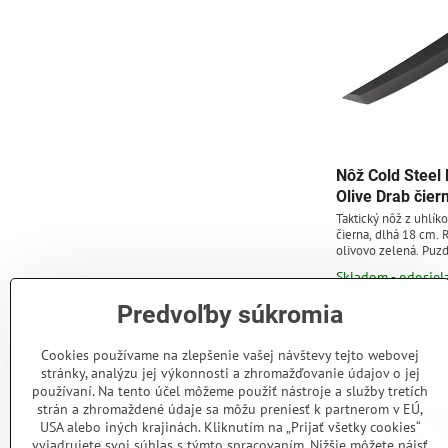
Nôž Cold Steel
Olive Drab čier
Taktický nôž z uhlík
čierna, dlhá 18 cm. 
olivovo zelená. Puz
Skladom - odosie
ihneď
73,50 €
Predvoľby súkromia
Cookies používame na zlepšenie vašej návštevy tejto webovej
stránky, analýzu jej výkonnosti a zhromažďovanie údajov o jej
používaní. Na tento účel môžeme použiť nástroje a služby tretích
strán a zhromaždené údaje sa môžu preniesť k partnerom v EÚ,
USA alebo iných krajinách. Kliknutím na „Prijať všetky cookies“
vyjadrujete svoj súhlas s týmto spracovaním. Nižšie môžete nájsť