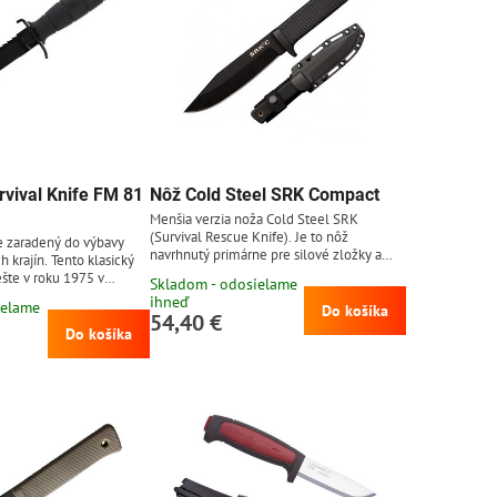
rvival Knife FM 81
Nôž Cold Steel SRK Compact
Menšia verzia noža Cold Steel SRK
(Survival Rescue Knife). Je to nôž
je zaradený do výbavy
navrhnutý primárne pre silové zložky a
h krajín. Tento klasický
špeciálne jednotky. Čepeľ z uhlíkovej
ešte v roku 1975 v
Skladom - odosielame
ocele SK-5 dĺžky 12,7 cm s čiernou
skymi špeciálnymi
ihneď
ielame
povrchovou úpravou Tuff-Ex. Rukoväť z
Do košíka
ommando. Je to
54,40 €
materiálu Kray-ex (kraton), čo je mäkký a
 pevný, spoľahlivý a
Do košíka
pružný polymér. Čierne plastové puzdro
nôž od rakúskeho
typu Secure-Ex.
epeľ dĺžky 16,5 cm je
vej ocele 1095 tvrdosti
u povrchovou úpravou.
...