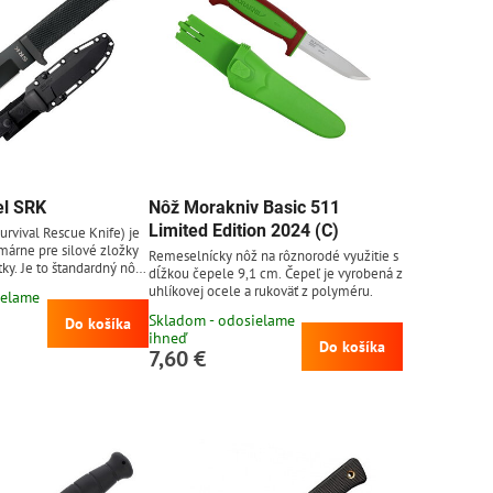
el SRK
Nôž Morakniv Basic 511
Limited Edition 2024 (C)
urvival Rescue Knife) je
márne pre silové zložky
Remeselnícky nôž na rôznorodé využitie s
tky. Je to štandardný nôž
dĺžkou čepele 9,1 cm. Čepeľ je vyrobená z
eals pre tréning BUDS
uhlíkovej ocele a rukoväť z polyméru.
ielame
 Demolition). Čepeľ z
Skladom - odosielame
K-5 dĺžky 15,2 cm s
Do košíka
ihneď
ou úpravou Tuff-Ex.
Do košíka
7,60 €
u Kray-ex (kraton), čo je
olymér. Čierne plastové
re-Ex.