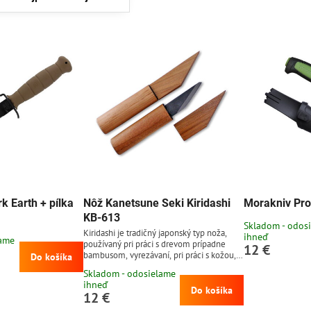
k Earth + pílka
Nôž Kanetsune Seki Kiridashi
Morakniv Pro
KB-613
Skladom - odos
Kiridashi je tradičný japonský typ noža,
ihneď
lame
používaný pri práci s drevom prípadne
12 €
bambusom, vyrezávaní, pri práci s kožou,
Do košíka
ale aj bežných aktivitách, ako napríklad
Skladom - odosielame
zastrúhanie ceruzky, alebo rezanie
ihneď
kartónu. Čepeľ dĺžky 4,2 cm z uhlíkovej
Do košíka
12 €
ocele SK-4. Rukoväť a chránič ostria z
dreva divej čerešne.