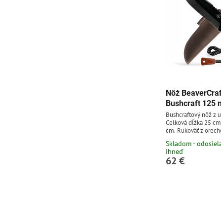
Nôž BeaverCra
Bushcraft 125
Bushcraftový nôž z u
Celková dĺžka 25 cm
cm. Rukoväť z orec
puzdro, kresadlo.
Skladom - odosie
ihneď
62 €