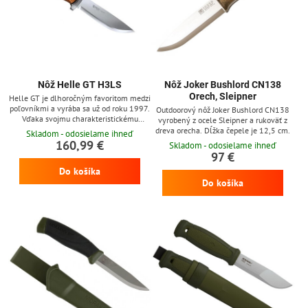
Nôž Helle GT H3LS
Nôž Joker Bushlord CN138
Orech, Sleipner
Helle GT je dlhoročným favoritom medzi
poľovníkmi a vyrába sa už od roku 1997.
Outdoorový nôž Joker Bushlord CN138
Vďaka svojmu charakteristickému
vyrobený z ocele Sleipner a rukoväť z
vzhľadu s prvkami tradičných
dreva orecha. Dĺžka čepele je 12,5 cm.
Skladom - odosielame ihneď
škandinávskych nožov je veľmi obľúbený
160,99 €
Skladom - odosielame ihneď
takmer na celom svete. Čepeľ z
97 €
trojvstvovej laminovanej nerezovej ocele
Do košíka
Helle H3LSS so škandinávskym
výbrusom, ktorý dodáva nožu
Do košíka
mimoriadnu ostrosť. Čepeľ má lesklú
povrchovú úpravu. Nôž je dodávaný s
koženým puzdrom z...