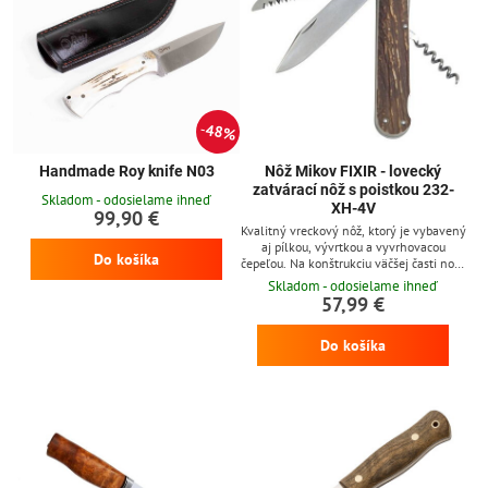
48%
Handmade Roy knife N03
Nôž Mikov FIXIR - lovecký
zatvárací nôž s poistkou 232-
Skladom - odosielame ihneď
XH-4V
99,90 €
Kvalitný vreckový nôž, ktorý je vybavený
aj pílkou, vývrtkou a vyvrhovacou
Do košíka
čepeľou. Na konštrukciu väčšej časti noža
bola použitá nerezová oceľ AISI 440A o
Skladom - odosielame ihneď
tvrdosti 56HRC. Rukoväť je vyrobená z
57,99 €
imitácie parohu. Nechýba bezpečnostná
poistka otváracieho mechanizmu. Tento
Do košíka
nôž iste ocení každý turista, poľovník,
rybár či záhradkár.