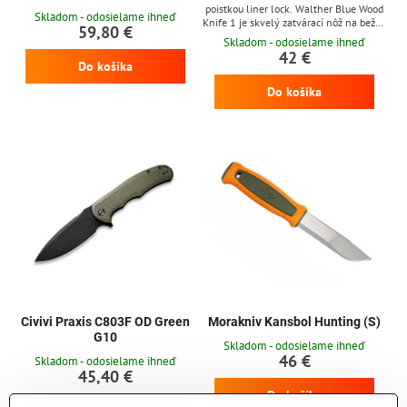
poistkou liner lock. Walther Blue Wood
Skladom - odosielame ihneď
Knife 1 je skvelý zatvárací nôž na bežné
59,80 €
nosenie a do prírody. Čepeľ z nerezovej
Skladom - odosielame ihneď
ocele 440C s titánovou povrchovou
42 €
úpravou je bezúdržbová a dobre drží
Do košíka
ostrie. Rukoväť noža z orechového dreva
Do košíka
je ergonomicky tvarovaná a príjemne sa
drží. Pod črienkami z orechového dreva
sa nachádzajú modré príložky, ktoré
dopĺňajú vzhľad...
Civivi Praxis C803F OD Green
Morakniv Kansbol Hunting (S)
G10
Skladom - odosielame ihneď
46 €
Skladom - odosielame ihneď
45,40 €
Do košíka