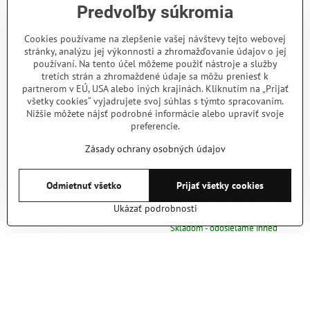
Do košíka
Predvoľby súkromia
Cookies používame na zlepšenie vašej návštevy tejto webovej
stránky, analýzu jej výkonnosti a zhromažďovanie údajov o jej
používaní. Na tento účel môžeme použiť nástroje a služby
tretích strán a zhromaždené údaje sa môžu preniesť k
partnerom v EÚ, USA alebo iných krajinách. Kliknutím na „Prijať
všetky cookies“ vyjadrujete svoj súhlas s týmto spracovaním.
Nižšie môžete nájsť podrobné informácie alebo upraviť svoje
preferencie.
Zásady ochrany osobných údajov
50%
Solingen Rot Wild "Milan"
Nôž Ruike Jager F118-G
Odmietnuť všetko
Prijať všetky cookies
buckhorn
Ruike Jager je mohutný nôž s pevnou
čepeľou konštrukcie full tang. Vďaka
Ukázať podrobnosti
Skladom - odosielame ihneď
tomu je dobre využiteľný pri ťažkej práci
129,50 €
v prírode, a zároveň aj ako lovecký nôž.
Skladom - odosielame ihneď
Čepeľ dĺhá 11 cm, z nerezovej ocele
75,01 €
Sandvik 14C28N, ktorá prešla
Do košíka
kryogénnou úpravou s plochým
Do košíka
výbrusom. Rukoväť zo zelenej G10, je
ergonomicky tvarovaná. Na konci
rukoväte je diera na prevlečenie šnúry
(lanyard hole). Čierne puzdro z ABS...