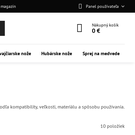
 magazín
Panel používateľa
Nákupný košík
0 €
vajčiarske nože
Hubárske nože
Sprej na medvede
dľa kompatibility, veľkosti, materiálu a spôsobu používania.
10
položiek