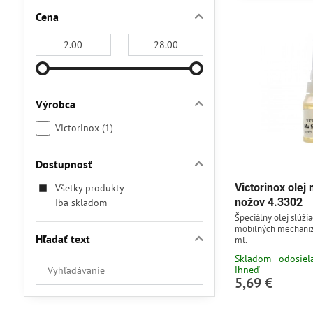
Cena
Od:
Do:
Výrobca
Victorinox (1)
Dostupnosť
Victorinox ole
Všetky produkty
nožov 4.3302
Iba skladom
Špeciálny olej slúži
mobilných mechani
Hľadať text
ml.
Skladom - odosie
Prehľadať
ihneď
výsledky
5,69 €
filtra