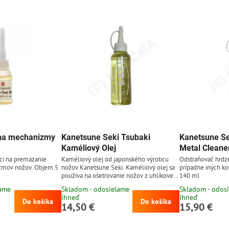
j na mechanizmy
Kanetsune Seki Tsubaki
Kanetsune Se
Kaméliový Olej
Metal Cleane
aci na premazanie
Kaméliový olej od japonského výrobcu
Odstraňovač hrdze
zmov nožov. Objem 5
nožov Kanetsune Seki. Kaméliový olej sa
prípadne iných k
používa na ošetrovanie nožov z uhlíkovej
140 ml
ocele, keďže zabraňuje hrdzaveniu ocele.
lame
Skladom - odosielame
Skladom - odos
Po vyčistení noža odporúčame pretrieť
ihneď
ihneď
čepeľ čistou tkaninou namočenou v
Do košíka
Do košíka
14,50 €
15,90 €
kaméliovom oleji. Obsah: 100 ml