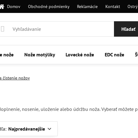
Domov
Obchodné podmienky
Reklamácie
Kontakt
Ostrý
Hľadať
ie nože
Nože motýliky
Lovecké nože
EDC nože
Š
a čistenie nožov
doplnenie, nosenie, uloženie alebo údržbu noža. Vyberať môžete po
dľa:
Najpredávanejšie