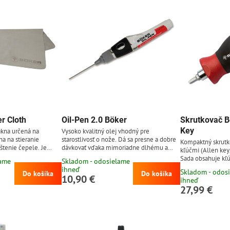
r Cloth
Oil-Pen 2.0 Böker
Skrutkovač Bö
Key
ákna určená na
Vysoko kvalitný olej vhodný pre
na na stieranie
starostlivosť o nože. Dá sa presne a dobre
Kompaktný skrutk
eštenie čepele. Je
dávkovať vďaka mimoriadne dlhému a
kľúčmi (Allen key
 na sklo, šošovky a
jemnému dávkovaciemu hrotu. Je úplne
Sada obsahuje kľúč
lame
Skladom - odosielame
ne v teplej vode,
bez zápachu a neobsahuje silikón.
3 / 4 / 5.
ihneď
Skladom - odos
zmery: 20 x 20 cm
Fyziologicky nezávadné podľa DAB a
Do košíka
Do košíka
10,90 €
ihneď
LFGB a dokonca schválené pre potraviny
27,99 €
(USDA a FDA). Obsah: 12 ml.