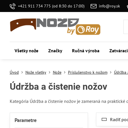
+421 911 734 775 (od 8:30 do 17:00)
info@roy.sk
Všetky nože
Značky
Ručná výroba
Zatvárac
Úvod
Nože všetky
Nože
Príslušenstvo k nožom
Údržba 
Údržba a čistenie nožov
Kategória Údržba a čistenie nožov je zameraná na praktické 
Radiť po
Parametre