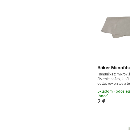
fulltextom
Böker Microfibe
Handrička z mikrovl
čistenie nožov, ideál
odtlačkov prstov a l
vhodná aj na použitie
Skladom - odosie
pod.Údržba: prať ruč
ihneď
nesušiť na slnku.Ro
2 €