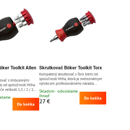
ker Toolkit Allen
Skrutkovač Böker Toolkit Torx
Kompaktný skrutkovač s Torx bitmi od
spoločnosti Wiha, ktorá je svetoznámym
ovač s imbusovými
výrobcom profesionálneho náradia.
s) od spoločnosti Wiha.
Skrutkovač má ergonomickú rukoväť a je
e veľkosti 1,5 / 2 / 2,5 /
Skladom - odosielame
prispôsobený na práce s vreckovými
ihneď
ielame
nožmi. Kvalitné bity zaisťujú optimálnu
Do košíka
27 €
presnosť a bezpečnú manipuláciu. Sú
Do košíka
bezpečne uložené vo vnútri rukoväte.
Böker Toolkit Torx obsahuje torx bity
veľkosti TX 4/5/6/7/8/10/15.