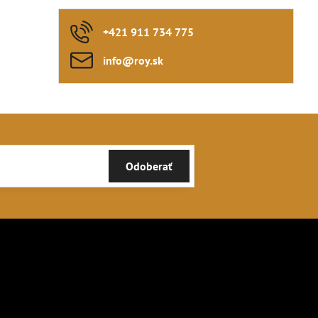
+421 911 734 775
info​@roy​.sk
Odoberať