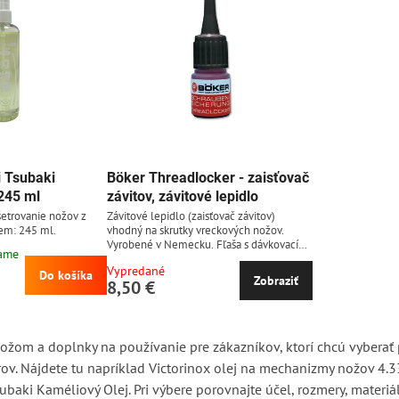
 Tsubaki
Böker Threadlocker - zaisťovač
 245 ml
závitov, závitové lepidlo
šetrovanie nožov z
Závitové lepidlo (zaisťovač závitov)
jem: 245 ml.
vhodný na skrutky vreckových nožov.
Vyrobené v Nemecku. Fľaša s dávkovacím
lame
hrotom. Obsah: 3 ml.
Vypredané
Do košíka
Zobraziť
8,50 €
 nožom a doplnky na používanie pre zákazníkov, ktorí chcú vyberať
rov. Nájdete tu napríklad Victorinox olej na mechanizmy nožov 4.3
aki Kaméliový Olej. Pri výbere porovnajte účel, rozmery, materiál