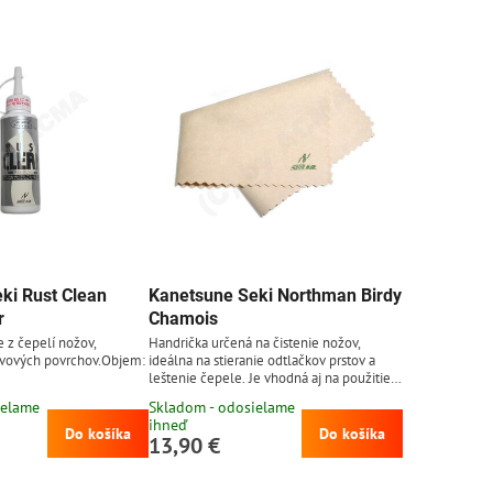
ki Rust Clean
Kanetsune Seki Northman Birdy
r
Chamois
 z čepelí nožov,
Handrička určená na čistenie nožov,
ovových povrchov.Objem:
ideálna na stieranie odtlačkov prstov a
leštenie čepele. Je vhodná aj na použitie
na sklo, šošovky a pod.Údržba: prať ručne v
ielame
Skladom - odosielame
teplej vode, nesušiť na slnku.Rozmery: 25
ihneď
x 17 cm
Do košíka
Do košíka
13,90 €