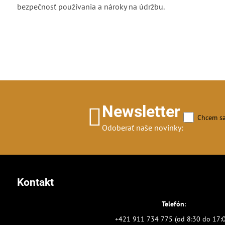
bezpečnosť používania a nároky na údržbu.
Newsletter
Chcem sa
Odoberať naše novinky:
Kontakt
Telefón
:
+421 911 734 775 (od 8:30 do 17: