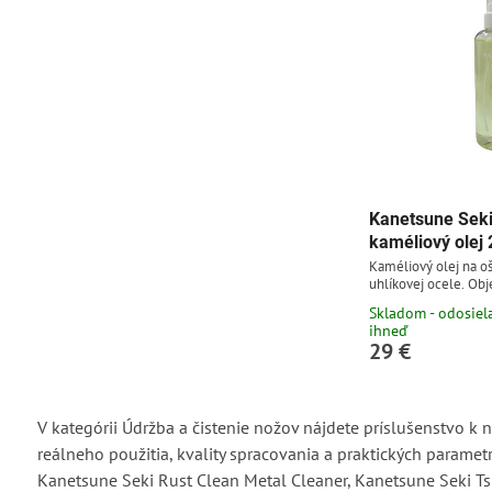
Kanetsune Seki
kaméliový olej
Kaméliový olej na o
uhlíkovej ocele. Ob
Skladom - odosie
ihneď
29 €
V kategórii Údržba a čistenie nožov nájdete príslušenstvo k
reálneho použitia, kvality spracovania a praktických paramet
Kanetsune Seki Rust Clean Metal Cleaner, Kanetsune Seki Tsub