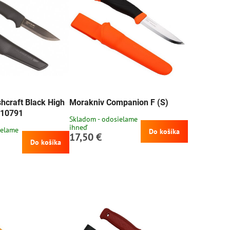
hcraft Black High
Morakniv Companion F (S)
 10791
Skladom - odosielame
ihneď
ielame
Do košíka
17,50 €
Do košíka