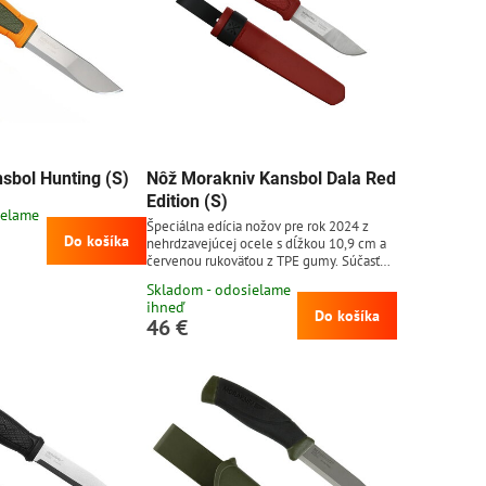
sbol Hunting (S)
Nôž Morakniv Kansbol Dala Red
Edition (S)
ielame
Špeciálna edícia nožov pre rok 2024 z
Do košíka
nehrdzavejúcej ocele s dĺžkou 10,9 cm a
červenou rukoväťou z TPE gumy. Súčasťou
balenia je puzdro.
Skladom - odosielame
ihneď
Do košíka
46 €