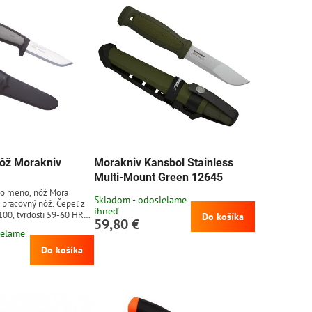
ôž Morakniv
Morakniv Kansbol Stainless
Multi-Mount Green 12645
ho meno, nôž Mora
Skladom - odosielame
 pracovný nôž. Čepeľ z
ihneď
100, tvrdosti 59-60 HRC
Do košíka
59,80 €
Plastová rukoväť s
ielame
umenou úpravou z TPE
uzdro jednoducho
Do košíka
asok, bez potreby
. Čepeľ z uhlíkovej
strie a ľahko sa brúsi,
jšia k hrdzaveniu (nôž