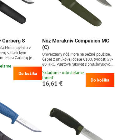
 Garberg S
Nôž Morakniv Companion MG
(C)
áša Mora novinku v
erg s klasickým
Univerzálny nôž Mora na bežné použitie.
m. Mora Garberg je
Čepeľ z uhlíkovej ocele C100, tvrdosti 59-
 nôž s full tang
60 HRC. Plastová rukoväť s protišmykovou
ielame
eľ z kvalitnej nerezovej
gumenou úpravou. Plastové puzdro
Skladom - odosielame
C28N, hrubá 3,2 mm so
Do košíka
jednoducho pripnuteľné na opasok, bez
ihneď
brusom. Rukoväť noža z
potreby rozopnutia opasku. Čepeľ z
Do košíka
16,61 €
idu s protišmykovým
uhlíkovej ocele dobre drží ostrie a ľahko sa
puzdro čiernej farby s
brúsi, avšak je náchylnejšia k hrdzaveniu
nia na opasok. Garberg
(nôž treba po použití dôkladne vyčistiť a
full...
vysušiť, takisto je vhodné čepeľ občas...