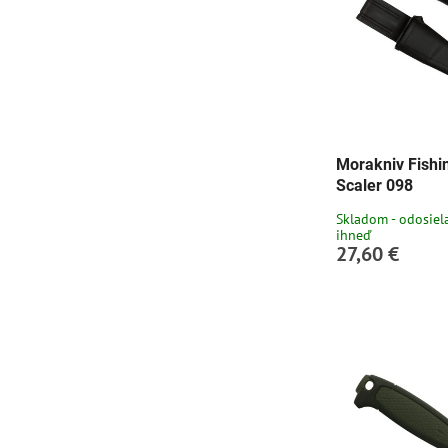
Morakniv Fishi
Scaler 098
Skladom - odosie
ihneď
27,60 €