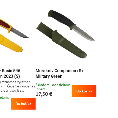
 Basic 546
Morakniv Companion (S)
on 2023 (S)
Military Green
 rôznorodé využitie s
Skladom - odosielame
 cm. Čepeľ je vyrobená z
ihneď
ele a rukoväť z
Do košíka
17,50 €
ielame
Do košíka