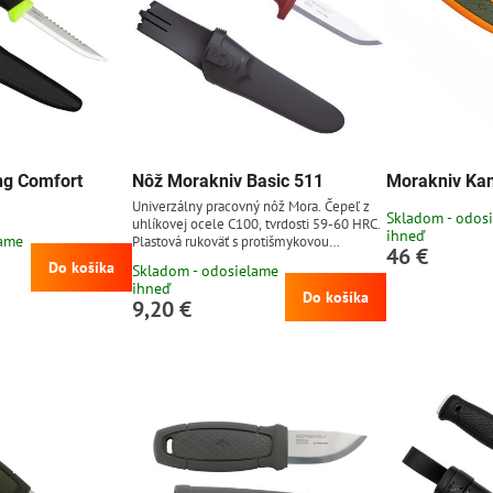
ng Comfort
Nôž Morakniv Basic 511
Morakniv Kan
Univerzálny pracovný nôž Mora. Čepeľ z
Skladom - odos
uhlíkovej ocele C100, tvrdosti 59-60 HRC.
ihneď
lame
Plastová rukoväť s protišmykovou
46 €
gumenou úpravou. Plastové puzdro
Do košíka
Skladom - odosielame
jednoducho pripnuteľné na opasok, bez
ihneď
potreby rozopnutia opasku. Čepeľ z
Do košíka
9,20 €
uhlíkovej ocele dobre drží ostrie a ľahko sa
brúsi, avšak je náchylnejšia k hrdzaveniu
(nôž treba po použití dôkladne vyčistiť a
vysušiť, takisto je vhodné čepeľ občas
pretrieť...