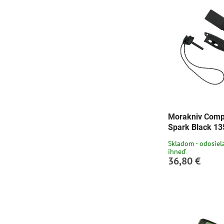
fulltextom
Morakniv Comp
Spark Black 1
Skladom - odosie
ihneď
36,80 €