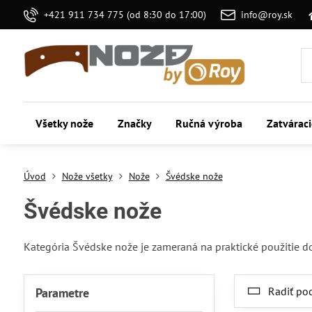
+421 911 734 775 (od 8:30 do 17:00)
info@roy.sk
Všetky nože
Značky
Ručná výroba
Zatvárac
Úvod
Nože všetky
Nože
Švédske nože
Švédske nože
Kategória Švédske nože je zameraná na praktické použitie dom
Radiť po
Parametre