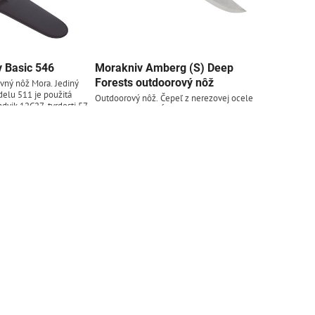
 Basic 546
Morakniv Amberg (S) Deep
Forests outdoorový nôž
vný nôž Mora. Jediný
delu 511 je použitá
Outdoorový nôž. Čepeľ z nerezovej ocele
dvik 12C27, tvrdosti 57-
Sandvik 12C27. Dĺžka čepele 10,9 cm,
rukoväť s protišmykovou
celková dĺžka 23,1 cm. Tmavozelená
ielame
 Plastové puzdro
rukoväť z termoplastu. Plastové puzdro.
Skladom - odosielame
uteľné na opasok, bez
Do košíka
ihneď
ia opasku. Nože Morakniv
Do košíka
46 €
védsku.
10