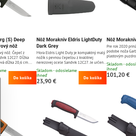
rg (S) Deep
Nôž Morakniv Eldris LightDuty
Nôž Morakniv
rový nôž
Dark Grey
Pre rok 2020 prin
podobe noža Garb
vý nôž. Čepeľ z
Mora Eldris Light Duty je kompaktný malý
plastovým puzdro
dvik 12C27. Dĺžka
nožík s pevnou čepeľou z kvalitnej
skvelý outdoorový
ová dĺžka 20,6 cm.
nerezovej ocele Sandvik 12C27. Je určený
Skladom - odos
konštrukciou. Čep
lypropylénu. Plastové
na drobné práce v záhrade, okolo domu, v
ihneď
lame
Skladom - odosielame
ocele Sandvik 14
dielni alebo v prírode. Od klasického
101,20 €
ihneď
škandinávskym vý
Eldrisu sa líši výbrusom a zaoblenou
Do košíka
Do košíka
23,90 €
odolného polyam
hornou hranou čepele. Plastová rukoväť z
vzorom. Plastové 
odolného polyamidu sivej farby s
možnosťou zavese
protišmykovým vzorom. Súčasťou noža je
je prvý nôž Mora s 
aj plastové puzdro rovnakej farby. Vďaka
svojim...