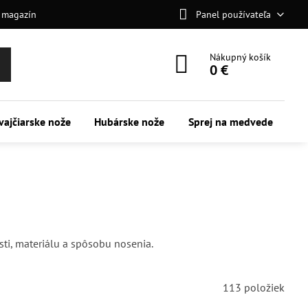
 magazín
Panel používateľa
Nákupný košík
0 €
vajčiarske nože
Hubárske nože
Sprej na medvede
sti, materiálu a spôsobu nosenia.
113
položiek