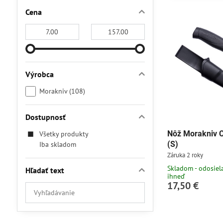
Cena
Od:
Do:
Výrobca
Morakniv (108)
Dostupnosť
Nôž Morakniv 
Všetky produkty
(S)
Iba skladom
Záruka 2 roky
Skladom - odosie
Hľadať text
ihneď
17,50 €
Prehľadať
výsledky
filtra