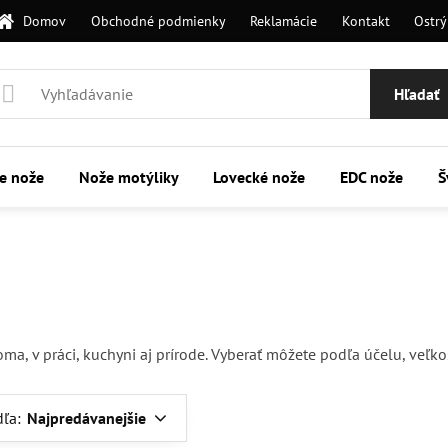
Domov
Obchodné podmienky
Reklamácie
Kontakt
Ostrý
Hľadať
ie nože
Nože motýliky
Lovecké nože
EDC nože
Š
a, v práci, kuchyni aj prírode. Vyberať môžete podľa účelu, veľko
dľa:
Najpredávanejšie