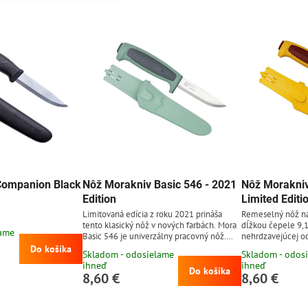
Companion Black
Nôž Morakniv Basic 546 - 2021
Nôž Morakniv
Edition
Limited Editi
Limitovaná edícia z roku 2021 prináša
Remeselný nôž na
tento klasický nôž v nových farbách. Mora
dĺžkou čepele 9,1
lame
Basic 546 je univerzálny pracovný nôž.
nehrdzavejúcej oc
Rozdiel oproti modelu 511 je použitá
polyméru.
Do košíka
Skladom - odosielame
Skladom - odos
nerezová oceľ Sandvik 12C27, tvrdosti 57-
ihneď
ihneď
58 HRC. Plastová rukoväť s protišmykovou
Do košíka
8,60 €
8,60 €
gumenou úpravou. Plastové puzdro
jednoducho pripnuteľné na opasok, bez
potreby rozopnutia opasku. Nože Morakniv