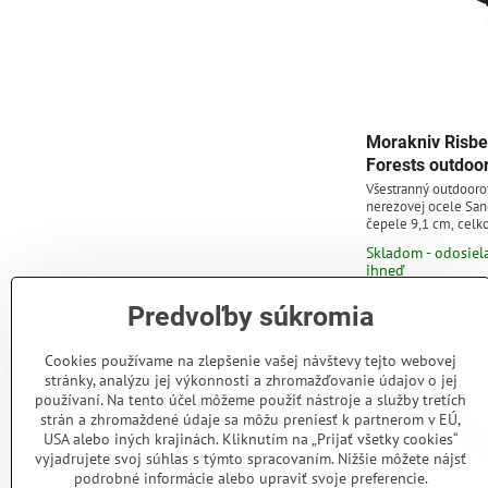
Morakniv Risbe
Forests outdoo
Všestranný outdooro
nerezovej ocele San
čepele 9,1 cm, celk
Zelená rukoväť z po
Skladom - odosie
puzdro.
ihneď
13,80 €
Predvoľby súkromia
Cookies používame na zlepšenie vašej návštevy tejto webovej
stránky, analýzu jej výkonnosti a zhromažďovanie údajov o jej
používaní. Na tento účel môžeme použiť nástroje a služby tretích
strán a zhromaždené údaje sa môžu preniesť k partnerom v EÚ,
USA alebo iných krajinách. Kliknutím na „Prijať všetky cookies“
vyjadrujete svoj súhlas s týmto spracovaním. Nižšie môžete nájsť
podrobné informácie alebo upraviť svoje preferencie.