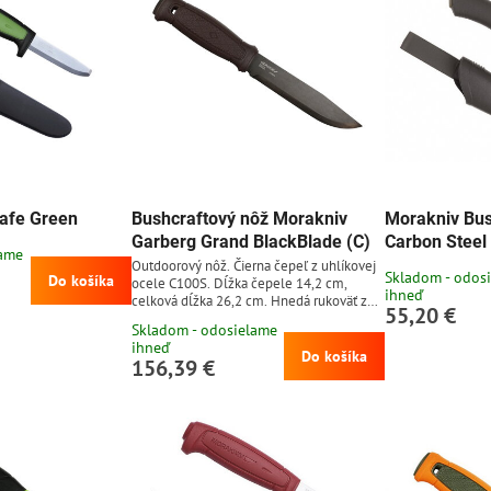
afe Green
Bushcraftový nôž Morakniv
Morakniv Bus
Garberg Grand BlackBlade (C)
Carbon Steel
lame
Outdoorový nôž. Čierna čepeľ z uhlíkovej
Skladom - odos
Do košíka
ocele C100S. Dĺžka čepele 14,2 cm,
ihneď
celková dĺžka 26,2 cm. Hnedá rukoväť z
55,20 €
polyméru. Kožené puzdro.
Skladom - odosielame
ihneď
Do košíka
156,39 €