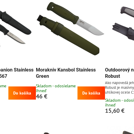
sú vyrábané vo Švédsku.
anion Stainless
Morakniv Kansbol Stainless
Outdoorový n
3567
Green
Robust
Ako napovedá je
lame
Skladom - odosielame
Robust je masívny
ihneď
uhlíkovej ocele C
Do košíka
Do košíka
46 €
je hrubá 3,2 mm. 
Skladom - odos
protišmykovou g
ihneď
gumy. Plastové p
15,60 €
pripnuteľné na op
rozopnutia opasku
ocele dobre drží o
avšak je náchylne
treba po použití...