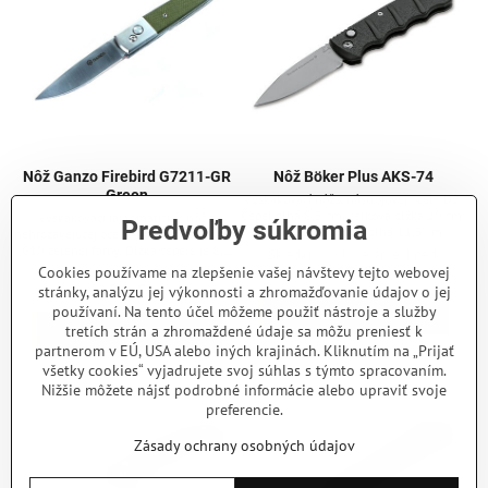
Nôž Ganzo Firebird G7211-GR
Nôž Böker Plus AKS-74
Green
Vyskakovací nôž z nástrojovej ocele D2.
Čepeľ dlhá 8,5 cm, celková dĺžka 20 cm.
Vyskakovací (automatický) nôž z
Predvoľby súkromia
Rukoväť hliníková, dlhá 11,5 cm.
nehrdzavejúcej ocele 440C s rukoväťou z
G10 zelenej farby. Dĺžka čepele je 8,5
Skladom - odosielame ihneď
cm.
69 €
Cookies používame na zlepšenie vašej návštevy tejto webovej
Skladom - odosielame ihneď
26 €
stránky, analýzu jej výkonnosti a zhromažďovanie údajov o jej
používaní. Na tento účel môžeme použiť nástroje a služby
Do košíka
tretích strán a zhromaždené údaje sa môžu preniesť k
Do košíka
partnerom v EÚ, USA alebo iných krajinách. Kliknutím na „Prijať
všetky cookies“ vyjadrujete svoj súhlas s týmto spracovaním.
Nižšie môžete nájsť podrobné informácie alebo upraviť svoje
preferencie.
Zásady ochrany osobných údajov