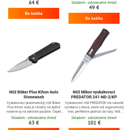
G10. Otváranie noža pomocou tlačidla.
64 €
Skladom - odosielame ihneď
Vreckový klip, diera na prevlečenie
49 €
šnúry.
Do košíka
Do košíka
Nôž Böker Plus Kihon Auto
Nôž Mikov vyskakovací
Stonewash
PREDATOR 241-ND-2/KP
Vyskakovací (automatický) nôž Böker
Vyskakovací nôž PREDATOR má rukoväť
Plus Kihon Auto je vhodný na bežné
vyrobenú z dreva, ktorá má ergonomický
nosenie aj na taktické použitie. Čepeľ
tvar, perfektne padnúci do ruky. Nôž
dĺžky 8 cm z ocele AUS-8 s povrchovou
prichádza vrátane poistky pílky aj v
Skladom - odosielame ihneď
Skladom - odosielame ihneď
úpravou stonewash má plochý výbrus.
luxusnom koženom púzdre. Okrem
63 €
101 €
Čierna textúrovaná hliníkova rukoväť.
čepele v jeho výbave nájdete aj pílku.
Otváranie noža pomocou tlačidla (push
Nôž je možné na želanie vyrobiť aj v