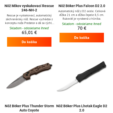
Nôž Mikov vyskakovací Rescue
Nôž Böker Plus Falcon D2 2.0
246-NH-2
Automatický nôž z D2 ocele. Celková
dĺžka 21 cm a dĺžka čepele 8,5 cm.
Rescue je vyskakovací, automatický
Rukoväť je vyrobená z hliníka.
záchranársky nôž. Rescue vychádza z
konceptu noža Predator a dá sa rýchlo
Skladom - odosielame ihneď
otvoriť jednou rukou. Nôž má čepeľ z
70 €
Skladom - odosielame ihneď
nerezovej ocele 420, záchranársku čepeľ
65,01 €
tiež z materiálu 420, ktorá má špeciálne
Do košíka
ostrie na rezanie neštandardných
Do košíka
materiálov (pásy, guma, slabšie vodiče) a
trhací háčik slúžiaci k bezpečnému
prerezaniu bezpečnostného pásu vo
vozidle. Črienky rukoväte...
Nôž Böker Plus Thunder Storm
Nôž Böker Plus Lhotak Eagle D2
Auto Coyote
2.0