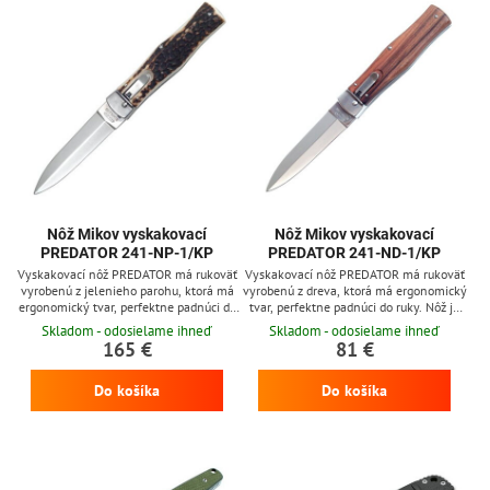
Nôž Mikov vyskakovací
Nôž Mikov vyskakovací
PREDATOR 241-NP-1/KP
PREDATOR 241-ND-1/KP
Vyskakovací nôž PREDATOR má rukoväť
Vyskakovací nôž PREDATOR má rukoväť
vyrobenú z jelenieho parohu, ktorá má
vyrobenú z dreva, ktorá má ergonomický
ergonomický tvar, perfektne padnúci do
tvar, perfektne padnúci do ruky. Nôž je
ruky. Nôž je možné na želanie vyrobiť aj
možné na želanie vyrobiť aj v ľavorukom
Skladom - odosielame ihneď
Skladom - odosielame ihneď
v ľavorukom prevedení (bez príplatku).
prevedení (bez príplatku).
165 €
81 €
Do košíka
Do košíka