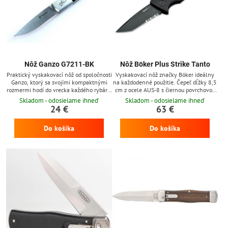
Nôž Ganzo G7211-BK
Nôž Böker Plus Strike Tanto
Praktický vyskakovací nôž od spoločnosti
Vyskakovací nôž značky Böker ideálny
Ganzo, ktorý sa svojími kompaktnými
na každodenné použitie. Čepeľ dĺžky 8,5
rozmermi hodí do vrecka každého rybára,
cm z ocele AUS-8 s čiernou povrchovou
poľovníka či jednoducho človeka, ktorý
úpravou. Textúrovaná hliníkova rukoväť
Skladom - odosielame ihneď
Skladom - odosielame ihneď
rád trávi voľný čas v prírode.
zabezpečuje bezpečný úchop. Poistka
24 €
63 €
typu push lock (tlačidlo).
Do košíka
Do košíka