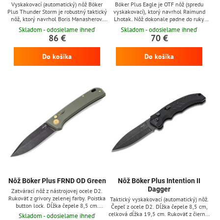
Vyskakovací (automatický) nôž Böker
Böker Plus Eagle je OTF nôž (spredu
Plus Thunder Storm je robustný taktický
vyskakovací), ktorý navrhol Raimund
nôž, ktorý navrhol Boris Manasherov.
Lhotak. Nôž dokonale padne do ruky
Čepeľ dĺžky 7,2 cm z ocele AUS-8 s
vďaka ergonomickej hliníkovej rukoväti
Skladom - odosielame ihneď
Skladom - odosielame ihneď
povrchovou úpravou light stonewash má
potiahnutej titánom. Spoľahlivý
86 €
70 €
dutý výbrus. Hliníkova rukoväť farby
mechanizmus otvára a zatvára čepeľ
coyote s výraznými drážkami na
pomocou pružiny prostredníctvom
Do košíka
Do košíka
odľahčenie noža. Otváranie noža
posuvného tlačidla, čo zaručuje rýchlu
pomocou tlačidla (push button). Čierny
obsluhu. Čepeľ dĺžky 8,5 cm je vyrobená
klip na zavesenie noža, reverzibilný pre
z nástrojovej ocele D2 a má matnú
pravákov aj ľavákov. Rozbíjač...
povrchovú úpravu.
Nôž Böker Plus FRND OD Green
Nôž Böker Plus Intention II
Dagger
Zatvárací nôž z nástrojovej ocele D2.
Rukoväť z grivory zelenej farby. Poistka
Taktický vyskakovací (automatický) nôž.
button lock. Dĺžka čepele 8,5 cm.
Čepeľ z ocele D2. Dĺžka čepele 8,5 cm,
Súčasťou je nylónové puzdro.
celková dĺžka 19,5 cm. Rukoväť z čiernej
Skladom - odosielame ihneď