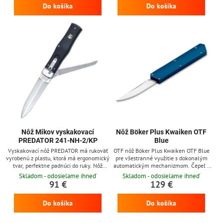
Do košíka
Do košíka
button). Klip na zavesenie noža, diera na
ľavorukom prevedení (bez príplatku).
prevlečenie šnúry (lanyard hole). Nôž
navrhol Lucas Burnley.
Nôž Mikov vyskakovací
Nôž Böker Plus Kwaiken OTF
PREDATOR 241-NH-2/KP
Blue
Vyskakovací nôž PREDATOR má rukoväť
OTF nôž Böker Plus Kwaiken OTF Blue
vyrobenú z plastu, ktorá má ergonomický
pre všestranné využitie s dokonalým
tvar, perfektne padnúci do ruky. Nôž
automatickým mechanizmom. Čepeľ z
prichádza vrátane poistky pílky aj v
D2 ocele sa otvára pomocou zatlačenia
Skladom - odosielame ihneď
Skladom - odosielame ihneď
koženom púzdre. Okrem čepele v jeho
zúbkovaného spúšťaču.
91 €
129 €
výbave nájdete aj pílku. Nôž je možné na
želanie vyrobiť aj v ľavorukom prevedení
Do košíka
Do košíka
(bez príplatku).