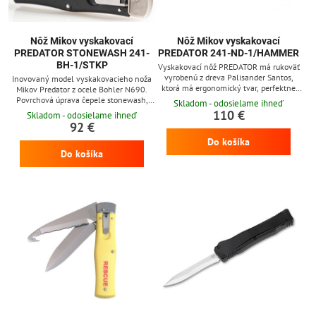
Nôž Mikov vyskakovací
Nôž Mikov vyskakovací
PREDATOR STONEWASH 241-
PREDATOR 241-ND-1/HAMMER
BH-1/STKP
Vyskakovací nôž PREDATOR má rukoväť
vyrobenú z dreva Palisander Santos,
Inovovaný model vyskakovacieho noža
ktorá má ergonomický tvar, perfektne
Mikov Predator z ocele Bohler N690.
padnúci do ruky. Nôž je vybavený
Povrchová úprava čepele stonewash,
Skladom - odosielame ihneď
zadným kovaním. Dodáva sa s koženým
tvrdosť ocele 58 HRC. Rukoväť je
110 €
Skladom - odosielame ihneď
puzdrom.
klasická plastová s nitmi. Nôž sa dodáva
92 €
s koženým puzdrom.
Do košíka
Do košíka