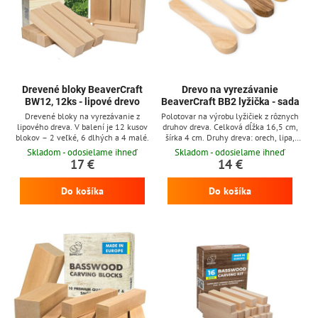
Drevené bloky BeaverCraft
Drevo na vyrezávanie
BW12, 12ks - lipové drevo
BeaverCraft BB2 lyžička - sada
Drevené bloky na vyrezávanie z
Polotovar na výrobu lyžičiek z rôznych
lipového dreva. V balení je 12 kusov
druhov dreva. Celková dĺžka 16,5 cm,
blokov – 2 veľké, 6 dlhých a 4 malé.
šírka 4 cm. Druhy dreva: orech, lipa,
čerešňa, moruša.
Skladom - odosielame ihneď
Skladom - odosielame ihneď
17 €
14 €
Do košíka
Do košíka