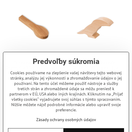
Predvoľby súkromia
Drevo na vyrezávanie
Drevo na vyrezávanie
BeaverCraft B6 lyžička - jabloň
BeaverCraft Tukan - lipa
Cookies používame na zlepšenie vašej návštevy tejto webovej
Polotovar na výrobu lyžičky z
Polotovar na vyrezávanie v podobe
stránky, analýzu jej výkonnosti a zhromažďovanie údajov o jej
jabloňového dreva. Celková dĺžka 15,5
tukana. Rozmery 190x105x50 mm.
cm s hrúbkou 2 cm. Šírka dreva je 5 cm.
Lipové drevo.
používaní. Na tento účel môžeme použiť nástroje a služby
tretích strán a zhromaždené údaje sa môžu preniesť k
Skladom - odosielame ihneď
Skladom - odosielame ihneď
6 €
15,10 €
partnerom v EÚ, USA alebo iných krajinách. Kliknutím na „Prijať
všetky cookies“ vyjadrujete svoj súhlas s týmto spracovaním.
Nižšie môžete nájsť podrobné informácie alebo upraviť svoje
Do košíka
Do košíka
preferencie.
Zásady ochrany osobných údajov