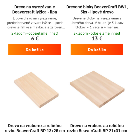
Drevo na vyrezávanie
Drevené bloky BeaverCraft BW1,
Beavercraft lyžica - lipa
5ks - lipové drevo
Lipové drevo na vyrezávanie,
Drevené bloky na vyrezávanie z
predpripravené v tvare lyžice. Lipové
lipového dreva. V balení je 5 kusov
drevo je ľahké a mäkké, ale zároveň
blokov – 1 väčší a 4 menšie.
silné. Pracuje sa s ním veľmi ľahko a je
Skladom - odosielame ihneď
Skladom - odosielame ihneď
skvelé pre vyrezávanie vďaka mäkkosti a
6 €
13 €
dobrej spracovateľnosti dreva.
Do košíka
Do košíka
Drevo na vruborez a reliéfnu
Drevo na vruborez a reliéfnu
rezbu BeaverCraft BP 13x25 cm
rezbu BeaverCraft BP 21x31 cm