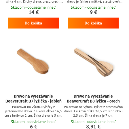
šírka 4 cm. Druhy dreva: brest, orech,
drevo je ľahké a mäkké, ale zároveň
javor, jelša.
silné. Pracuje sa s ním veľmi ľahko a je
Skladom - odosielame ihneď
Skladom - odosielame ihneď
skvelé pre vyrezávanie vďaka mäkkosti a
14 €
9 €
dobrej spracovateľnosti dreva.
Do košíka
Do košíka
Drevo na vyrezávanie
Drevo na vyrezávanie
BeaverCraft B7 lyžička - jabloň
BeaverCraft B8 lyžica - orech
Polotovar na výrobu lyžičky z
Polotovar na výrobu lyžice z orechového
jabloňového dreva. Celková dĺžka 16,5
dreva. Celková dĺžka 26,5 cm s hrúbkou
cm s hrúbkou 2 cm. Šírka dreva je 5 cm.
2,5 cm. Šírka dreva je 7 cm.
Skladom - odosielame ihneď
Skladom - odosielame ihneď
6 €
8,91 €