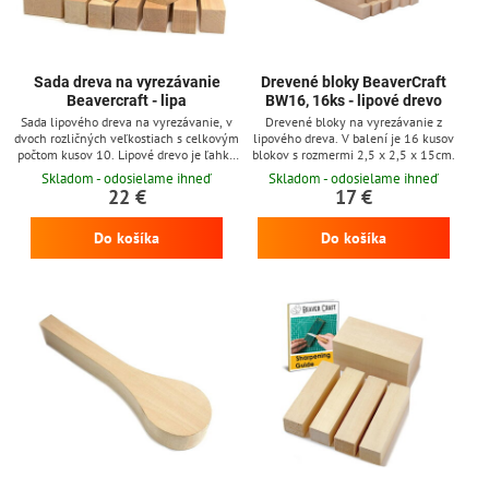
Sada dreva na vyrezávanie
Drevené bloky BeaverCraft
Beavercraft - lipa
BW16, 16ks - lipové drevo
Sada lipového dreva na vyrezávanie, v
Drevené bloky na vyrezávanie z
dvoch rozličných veľkostiach s celkovým
lipového dreva. V balení je 16 kusov
počtom kusov 10. Lipové drevo je ľahké
blokov s rozmermi 2,5 x 2,5 x 15cm.
a mäkké, ale zároveň silné. Pracuje sa s
Skladom - odosielame ihneď
Skladom - odosielame ihneď
ním veľmi ľahko a je skvelé pre
22 €
17 €
vyrezávanie vďaka mäkkosti a dobrej
spracovateľnosti dreva.
Do košíka
Do košíka