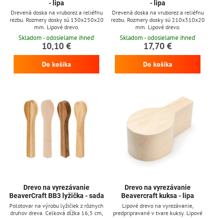
- lipa
- lipa
Drevená doska na vruborez a reliéfnu
Drevená doska na vruborez a reliéfnu
rezbu. Rozmery dosky sú 130x250x20
rezbu. Rozmery dosky sú 210x310x20
mm. Lipové drevo.
mm. Lipové drevo.
Skladom - odosielame ihneď
Skladom - odosielame ihneď
10,10 €
17,70 €
Do košíka
Do košíka
Drevo na vyrezávanie
Drevo na vyrezávanie
BeaverCraft BB3 lyžička - sada
Beavercraft kuksa - lipa
Polotovar na výrobu lyžičiek z rôznych
Lipové drevo na vyrezávanie,
druhov dreva. Celková dĺžka 16,5 cm,
predpripravané v tvare kuksy. Lipové