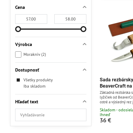
Cena
Od:
Do:
Výrobca
Morakniv (2)
Dostupnosť
Sada rezbársk
Všetky produkty
BeaverCraft na
Iba skladom
Základná rezbárska 
lyžičiek od BeaverCr
Hľadať text
ostré a výsledný rez 
akýchkoľvek trhlín v
Skladom - odosie
uhlíkovej ocele 65G 
Prehľadať
ihneď
- 59 HRC. Uhlíková oc
výsledky
36 €
ľahko sa brúsi, avšak
hrdzaveniu (nôž treb
filtra
vyčistiť a vysušiť, ta