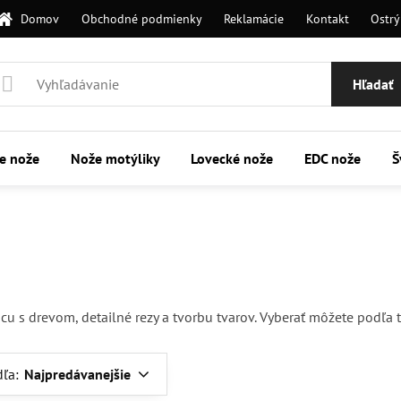
Domov
Obchodné podmienky
Reklamácie
Kontakt
Ostrý
Hľadať
ie nože
Nože motýliky
Lovecké nože
EDC nože
Š
 s drevom, detailné rezy a tvorbu tvarov. Vyberať môžete podľa ty
dľa:
Najpredávanejšie