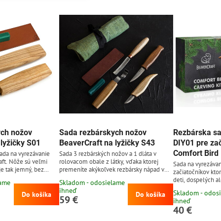
ych nožov
Sada rezbárskych nožov
Rezbárska sa
 lyžičky S01
BeaverCraft na lyžičky S43
DIY01 pre za
Comfort Bird
sada na vyrezávanie
Sada 3 rezbárských nožov a 1 dláta v
aft. Nôže sú veľmi
rolovacom obale z látky, vďaka ktorej
Sada na vyrezávan
je tak jemný, bez
premeníte akýkoľvek rezbársky nápad v
začiatočníkov kto
 dreve. Čepele z
realitu. Nože v tejto sade majú
deti, dospelých al
lame
Skladom - odosielame
kalenej na tvrdosť 57
ergonomickú rukoväť, ktorá je navrhnutá a
sada pre začiatoč
ihneď
Skladom - odos
eľ dobre drží ostrie a
tvarovaná tak aby ruky neboleli ani po
Do košíka
Do košíka
vyrezávanie s čep
59 €
ihneď
 je náchylnejšia k
dlhých hodinách práce. Rezbárske náradie
65G kalenej na tv
40 €
a po použití dôkladne
uložíte do rolovacieho obalu z textilu,
dĺžke 6 cm, pomô
kisto je vhodné čepeľ
ktoré je súčasťou sady.
brúsne papiere rôz