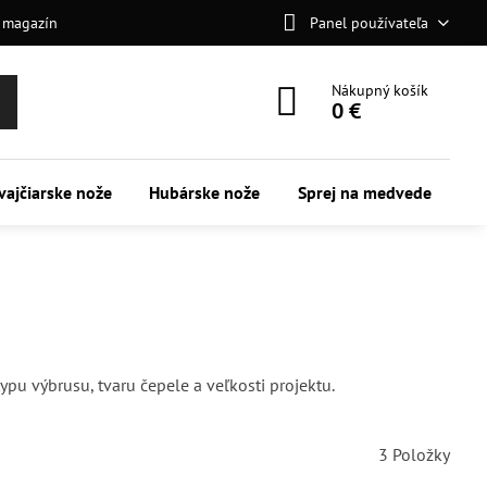
 magazín
Panel používateľa
Nákupný košík
0 €
vajčiarske nože
Hubárske nože
Sprej na medvede
pu výbrusu, tvaru čepele a veľkosti projektu.
3
Položky