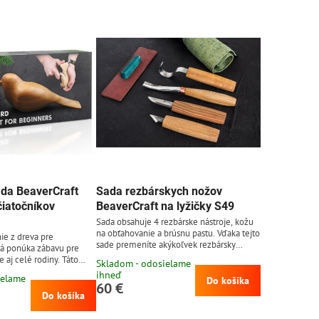
da BeaverCraft
Sada rezbárskych nožov
čiatočníkov
BeaverCraft na lyžičky S49
Sada obsahuje 4 rezbárske nástroje, kožu
na obťahovanie a brúsnu pastu. Vďaka tejto
ie z dreva pre
sade premeníte akýkoľvek rezbársky
rá ponúka zábavu pre
nápad v realitu. Nože v tejto sade majú
e aj celé rodiny. Táto
Skladom - odosielame
ergonomickú rukoväť. Rukoväte sú
níkov obsahuje nôž na
ihneď
ielame
navrhnuté a tvarované tak aby ruky
Do košíka
eľou z uhlíkovej ocele
60 €
neboleli ani po dlhých hodinách práce.
rdosť 57 - 59 HRC o
Do košíka
Rezbárske náradie uložíte do rolovacieho
cky na brúsenie, 3
obalu z textilu, ktoré je súčasťou sady.
nej zrnitosti, návod na