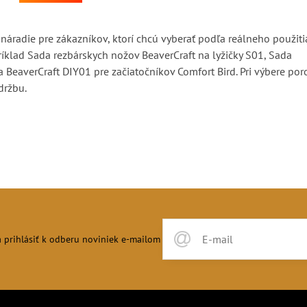
výrobu figúrky medveďa, chránič na prsty,
vosk, drevo z lipy na vyrezávanie, 2 kusy.
náradie pre zákazníkov, ktorí chcú vyberať podľa reálneho použiti
ríklad Sada rezbárskych nožov BeaverCraft na lyžičky S01, Sada
 BeaverCraft DIY01 pre začiatočníkov Comfort Bird. Pri výbere por
držbu.
 prihlásiť k odberu noviniek e-mailom