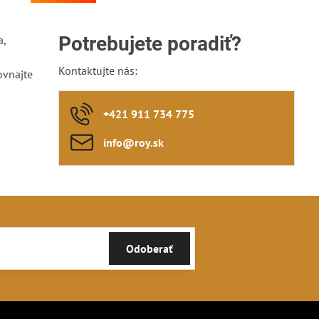
vyčistiť a vysušiť, takisto je vhodné čepeľ
občas pretrieť olejom). Rukoväť...
Potrebujete poradiť?
a,
Kontaktujte nás:
ovnajte
+421 911 734 775
info​@roy​.sk
Odoberať