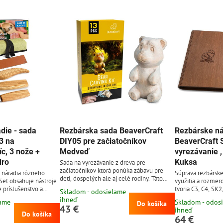
kože ktoré...
die - sada
Rezbárska sada BeaverCraft
Rezbárske ná
3 na
DIY05 pre začiatočníkov
BeaverCraft 
íc, 3 nože +
Medveď
vyrezávanie 
dro
Kuksa
Sada na vyrezávanie z dreva pre
začiatočníkov ktorá ponúka zábavu pre
 náradia rôzneho
Súprava rezbársk
deti, dospelých ale aj celé rodiny. Táto
 Set obsahuje nástroje
využitia a rozmero
sada pre začiatočníkov obsahuje nôž na
 príslušenstvo a
tvoria C3, C4, SK
Skladom - odosielame
vyrezávanie C17P, s čepeľou z uhlíkovej
príslušenstvo v 
ihneď
lame
Skladom - odos
ocele 65G kalenej na tvrdosť 57 - 59 HRC
Do košíka
balení v tvare kni
43 €
ihneď
o dĺžke 4 cm, pomôcky na brúsenie, 3
Do košíka
64 €
brúsne papiere rôznej zrnitosti, návod na