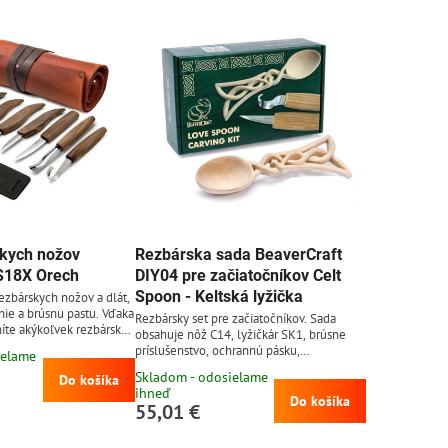
ka, chránič na prsty, vosk,
ešne na vyrezávanie.
kych nožov
Rezbárska sada BeaverCraft
S18X Orech
DIY04 pre začiatočníkov Celt
Spoon - Keltská lyžička
ezbárskych nožov a dlát,
ie a brúsnu pastu. Vďaka
Rezbársky set pre začiatočníkov. Sada
íte akýkoľvek rezbársky
obsahuje nôž C14, lyžičkár SK1, brúsne
Nože v tejto sade majú
príslušenstvo, ochrannú pásku,
ielame
väť, vyrobenú
predpripravenú maketu lyžičky z lipového
Skladom - odosielame
. Rukoväte sú ošetrené
Do košíka
dreva a internetový odkaz na návod k
ihneď
torý chráni pred
vyrezaniu.
Do košíka
55,01 €
bytočnou vlhkosťou a
lu. Rezbárske náradie
cieho obalu z prémiovej