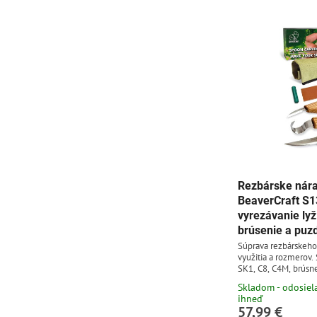
Rezbárske nára
BeaverCraft S1
vyrezávanie lyž
brúsenie a puz
Súprava rezbárskeho
využitia a rozmerov.
SK1, C8, C4M, brúsne
látkové puzdro.
Skladom - odosie
ihneď
57,99 €