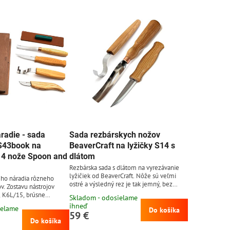
radie - sada
Sada rezbárskych nožov
S43book na
BeaverCraft na lyžičky S14 s
, 4 nože Spoon and
dlátom
Rezbárska sada s dlátom na vyrezávanie
lyžičiek od BeaverCraft. Nôže sú veľmi
eho náradia rôzneho
ostré a výsledný rez je tak jemný, bez
v. Zostavu nástrojov
akýchkoľvek trhlín v dreve. Čepele z
2, K6L/15, brúsne
Skladom - odosielame
uhlíkovej ocele 65G kalenej na tvrdosť 57
štýlovom preglejkovom
ihneď
ielame
- 59 HRC. Uhlíková oceľ dobre drží ostrie a
Do košíka
hy.
59 €
ľahko sa brúsi, avšak je náchylnejšia k
Do košíka
hrdzaveniu (nôž treba po použití dôkladne