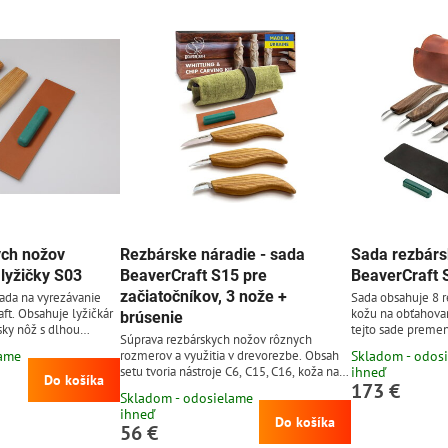
). Rukoväť...
výrobu figúrky vtá
drevo z lipy a čer
ych nožov
Rezbárske náradie - sada
Sada rezbárs
 lyžičky S03
BeaverCraft S15 pre
BeaverCraft 
začiatočníkov, 3 nože +
sada na vyrezávanie
Sada obsahuje 8 r
aft. Obsahuje lyžičkár
kožu na obťahovan
brúsenie
sky nôž s dlhou
tejto sade premen
Súprava rezbárskych nožov rôznych
ľmi ostré a výsledný
nápad v realitu. 
lame
rozmerov a využitia v drevorezbe. Obsah
Skladom - odos
 akýchkoľvek trhlín v
ergonomickú ruko
setu tvoria nástroje C6, C15, C16, koža na
ihneď
íkovej ocele 65G
z čierneho orechu
Do košíka
173 €
obťahovanie a látkové puzdro.
7 - 59 HRC. Uhlíková
ľanovým olejom, k
Skladom - odosielame
 a ľahko sa brúsi,
nečistotami, nad
ihneď
Do košíka
a k hrdzaveniu (nôž
vysušením materiá
56 €
adne vyčistiť a...
uložíte do rolova