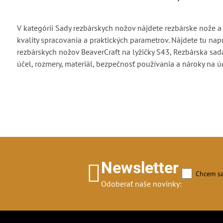
V kategórii Sady rezbárskych nožov nájdete rezbárske nože a 
kvality spracovania a praktických parametrov. Nájdete tu nap
rezbárskych nožov BeaverCraft na lyžičky S43, Rezbárska sada
účel, rozmery, materiál, bezpečnosť používania a nároky na ú
Newsletter
Chcem sa
Odoberať naše novinky: