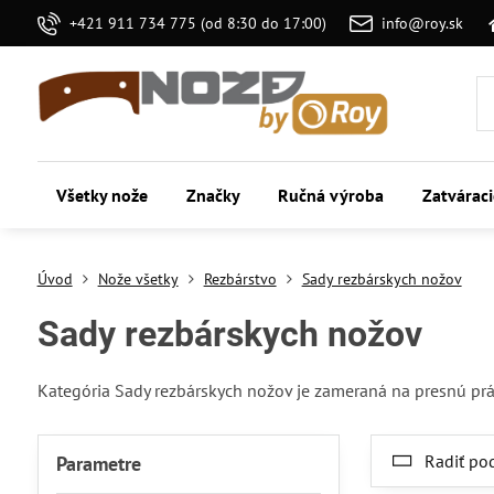
+421 911 734 775 (od 8:30 do 17:00)
info@roy.sk
Všetky nože
Značky
Ručná výroba
Zatvárac
Úvod
Nože všetky
Rezbárstvo
Sady rezbárskych nožov
Sady rezbárskych nožov
Kategória Sady rezbárskych nožov je zameraná na presnú prácu
Radiť po
Parametre