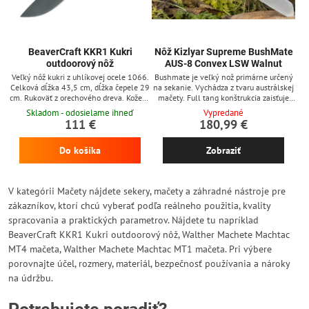
BeaverCraft KKR1 Kukri
Nôž Kizlyar Supreme BushMate
outdoorový nôž
AUS-8 Convex LSW Walnut
Veľký nôž kukri z uhlíkovej ocele 1066.
Bushmate je veľký nož primárne určený
Celková dĺžka 43,5 cm, dĺžka čepele 29
na sekanie. Vychádza z tvaru austrálskej
cm. Rukoväť z orechového dreva. Kožené
mačety. Full tang konštrukcia zaisťuje
puzdro.
jeho pevnosť a spoľahlivosť a vďaka
Skladom - odosielame ihneď
Vypredané
masívnej čepeli zvládne aj ťažké úlohy.
111 €
180,99 €
Čepeľ s konvexným výbrusom je
vyrobená z nerezovej ocele AUS-8,
Do košíka
Zobraziť
tvrdosti 57-59 HRC s jemnou stonewash
povrchovou úpravou a dosahuje hrúbku
4,8 mm. Rukoväť z dreva kaukazského
orecha. Nôž sa dodáva s...
V kategórii Mačety nájdete sekery, mačety a záhradné nástroje pre
zákazníkov, ktorí chcú vyberať podľa reálneho použitia, kvality
spracovania a praktických parametrov. Nájdete tu napríklad
BeaverCraft KKR1 Kukri outdoorový nôž, Walther Machete Machtac
MT4 mačeta, Walther Machete Machtac MT1 mačeta. Pri výbere
porovnajte účel, rozmery, materiál, bezpečnosť používania a nároky
na údržbu.