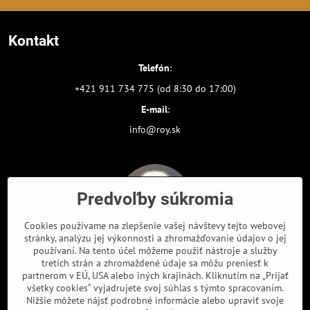
Kontakt
Telefón
:
+421 911 734 775 (od 8:30 do 17:00)
E-mail
:
info@roy.sk
Predvoľby súkromia
Cookies používame na zlepšenie vašej návštevy tejto webovej
stránky, analýzu jej výkonnosti a zhromažďovanie údajov o jej
používaní. Na tento účel môžeme použiť nástroje a služby
tretích strán a zhromaždené údaje sa môžu preniesť k
partnerom v EÚ, USA alebo iných krajinách. Kliknutím na „Prijať
Odkazy
všetky cookies“ vyjadrujete svoj súhlas s týmto spracovaním.
Nižšie môžete nájsť podrobné informácie alebo upraviť svoje