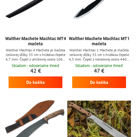
Walther Machete Machtac MT4
Walther Machete Machtac MT1
mačeta
mačeta
Walther Machtac 4 Machete je mačeta
Walther Machtac 1 Machete je mačeta
celkovej dĺžky 55 cm s hrúbkou čepele
celkovej dĺžky 55 cm s hrúbkou čepele
4,7 mm. Čepeľ z uhlíkovej ocele 1065.
4,5 mm. Čepeľ z nerezovej ocele 440C.
Rukoväť z čierneho plastu, tmavé
Rukoväť z čierneho plastu, tmavé
Skladom - odosielame ihneď
Skladom - odosielame ihneď
textilné puzdro.
textilné puzdro.
42 €
47 €
Do košíka
Do košíka