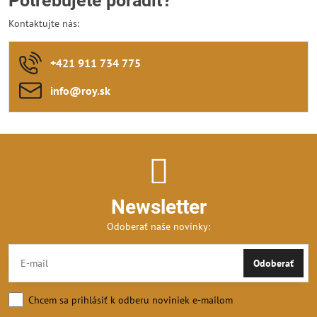
Potrebujete poradiť?
Kontaktujte nás:
+421 911 734 775
info​@roy​.sk
Newsletter
Odoberať naše novinky:
Odoberať
Chcem sa prihlásiť k odberu noviniek e-mailom