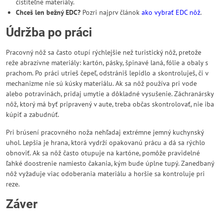
čistiteľné materiály.
Chceš len bežný EDC?
Pozri najprv článok
ako vybrať EDC nôž
.
Údržba po práci
Pracovný nôž sa často otupí rýchlejšie než turistický nôž, pretože
reže abrazívne materiály: kartón, pásky, špinavé laná, fólie a obaly s
prachom. Po práci utrieš čepeľ, odstrániš lepidlo a skontroluješ, či v
mechanizme nie sú kúsky materiálu. Ak sa nôž používa pri vode
alebo potravinách, pridaj umytie a dôkladné vysušenie. Záchranársky
nôž, ktorý má byť pripravený v aute, treba občas skontrolovať, nie iba
kúpiť a zabudnúť.
Pri brúsení pracovného noža nehľadaj extrémne jemný kuchynský
uhol. Lepšia je hrana, ktorá vydrží opakovanú prácu a dá sa rýchlo
obnoviť. Ak sa nôž často otupuje na kartóne, pomôže pravidelné
ľahké doostrenie namiesto čakania, kým bude úplne tupý. Zanedbaný
nôž vyžaduje viac odoberania materiálu a horšie sa kontroluje pri
reze.
Záver