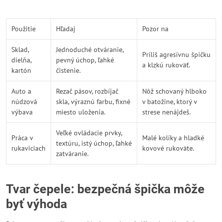
Použitie
Hľadaj
Pozor na
Sklad,
Jednoduché otváranie,
Príliš agresívnu špičku
dielňa,
pevný úchop, ľahké
a klzkú rukoväť.
kartón
čistenie.
Auto a
Rezač pásov, rozbíjač
Nôž schovaný hlboko
núdzová
skla, výraznú farbu, fixné
v batožine, ktorý v
výbava
miesto uloženia.
strese nenájdeš.
Veľké ovládacie prvky,
Práca v
Malé kolíky a hladké
textúru, istý úchop, ľahké
rukaviciach
kovové rukoväte.
zatváranie.
Tvar čepele: bezpečná špička môže
byť výhoda