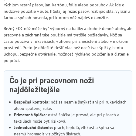
rýchlom rezaní pásov, lán, kartónu, fólie alebo popruhov. Ak ide o
núdzové použitie v aute, hľadaj aj rezač pásov, rozbíjač skla, výraznú
farbu a spôsob nosenia, pri ktorom nôž nájdeš okamžite.
Bežný EDC nôž môže byť výborný na balíky a drobné denné úlohy, ale
pracovné a záchranárske použitie má tvrdšie požiadavky. Nôž sa
často používa v rukaviciach, v zhone, pri znečistení alebo v mokrom
prostredí. Preto je dôležité riešiť viac než oceľ: tvar špičky, istotu
úchopu, bezpečné otváranie, možnosť rýchleho odloženia a čistenie
po práci.
Čo je pri pracovnom noži
najdôležitejšie
Bezpečná kontrola:
nôž sa nesmie šmýkať ani pri rukaviciach
alebo spotenej ruke.
Primeraná špička:
ostrá špička je presná, ale pri pásach a
textíliách môže byť riziková.
Jednoduché čistenie:
prach, lepidlá, vlhkosť a špina sa
nesmú hromadiť v zložitých škárach.