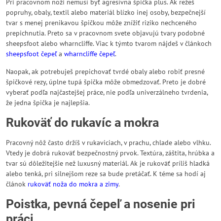
Pri pracovnom noži nemusí byť agresívna špička plus. Ak režeš
popruhy, obaly, textil alebo materiál blízko inej osoby, bezpečnejší
tvar s menej prenikavou špičkou môže znížiť riziko nechceného
prepichnutia. Preto sa v pracovnom svete objavujú tvary podobné
sheepsfoot alebo wharncliffe. Viac k týmto tvarom nájdeš v článkoch
sheepsfoot čepeľ
a
wharncliffe čepeľ
.
Naopak, ak potrebuješ prepichovať tvrdé obaly alebo robiť presné
špičkové rezy, úplne tupá špička môže obmedzovať. Preto je dobré
vyberať podľa najčastejšej práce, nie podľa univerzálneho tvrdenia,
že jedna špička je najlepšia.
Rukoväť do rukavíc a mokra
Pracovný nôž často držíš v rukaviciach, v prachu, chlade alebo vlhku.
Vtedy je dobrá rukoväť bezpečnostný prvok. Textúra, záštita, hrúbka a
tvar sú dôležitejšie než luxusný materiál. Ak je rukoväť príliš hladká
alebo tenká, pri silnejšom reze sa bude pretáčať. K téme sa hodí aj
článok
rukoväť noža do mokra a zimy
.
Poistka, pevná čepeľ a nosenie pri
práci