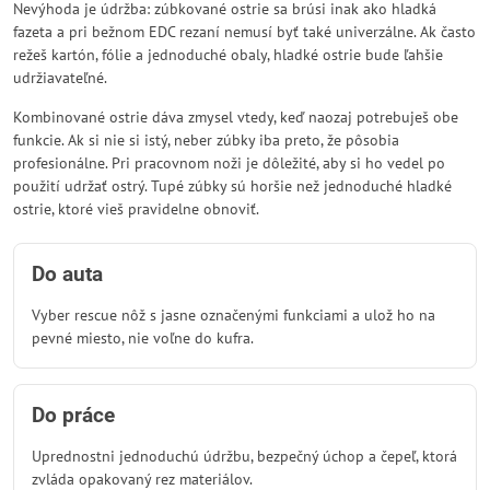
Nevýhoda je údržba: zúbkované ostrie sa brúsi inak ako hladká
fazeta a pri bežnom EDC rezaní nemusí byť také univerzálne. Ak často
režeš kartón, fólie a jednoduché obaly, hladké ostrie bude ľahšie
udržiavateľné.
Kombinované ostrie dáva zmysel vtedy, keď naozaj potrebuješ obe
funkcie. Ak si nie si istý, neber zúbky iba preto, že pôsobia
profesionálne. Pri pracovnom noži je dôležité, aby si ho vedel po
použití udržať ostrý. Tupé zúbky sú horšie než jednoduché hladké
ostrie, ktoré vieš pravidelne obnoviť.
Do auta
Vyber rescue nôž s jasne označenými funkciami a ulož ho na
pevné miesto, nie voľne do kufra.
Do práce
Uprednostni jednoduchú údržbu, bezpečný úchop a čepeľ, ktorá
zvláda opakovaný rez materiálov.