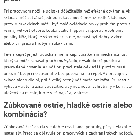
Pri pracovnom noži je poistka dôležitejšia než efektné otváranie. Ak
skladací nôž zatváraš jednou rukou, musíš presne vedieť, kde máš
prsty. V rukaviciach môžu byť malé ovládacie prvky problém, preto si
všímaj veľkosť otvoru, kolíka alebo flippera aj spôsob uvoľnenia
poistky. Nôž, ktorý je výborný pri stole, nemusí byť dobrý v zime
alebo pri práci s hrubými rukavicami.
Pevná čepeľ je jednoduchšia: nemá čap, poistku ani mechanizmus,
ktorý sa môže zanášať prachom. Vyžaduje však dobré puzdro a
premyslené nosenie. Ak nôž pri práci stále odkladáš, puzdro musí
umožniť bezpečné zasunutie bez pozerania na čepeľ. Ak pracuješ v
sklade alebo dielni, príliš veľký pevný nôž môže prekážať. Pri rescue
výbave v aute je zasa podstatné, aby nôž nebol zahrabaný v kufri, ale
uložený na mieste, ktoré vieš nájsť aj v strese.
Zúbkované ostrie, hladké ostrie alebo
kombinácia?
Zúbkovaná časť ostria vie dobre rezať lano, popruhy, pásy a vláknité
materiály. Preto sa objavuje pri pracovných a záchranárskych nožoch.