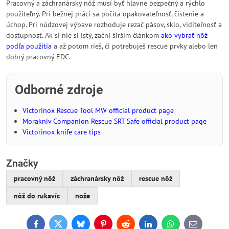
Pracovný a záchranársky nôž musí byť hlavne bezpečný a rýchlo
použiteľný. Pri bežnej práci sa počíta opakovateľnosť, čistenie a
úchop. Pri núdzovej výbave rozhoduje rezač pásov, sklo, viditeľnosť a
dostupnosť. Ak si nie si istý, začni širším článkom
ako vybrať nôž
podľa použitia
a až potom rieš, či potrebuješ rescue prvky alebo len
dobrý pracovný EDC.
Odborné zdroje
Victorinox Rescue Tool MW official product page
Morakniv Companion Rescue SRT Safe official product page
Victorinox knife care tips
Značky
pracovný nôž
záchranársky nôž
rescue nôž
nôž do rukavíc
nože
Facebook
Twitter
Bluesky
Pinterest
Reddit
LinkedIn
WhatsApp
E-