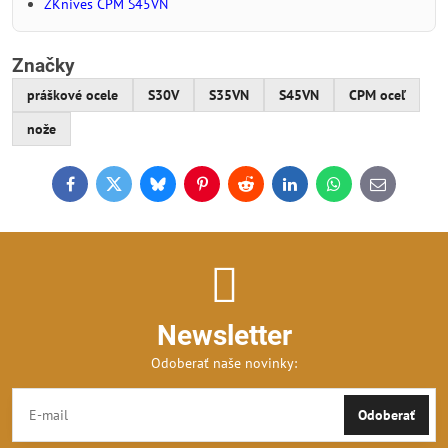
ZKnives CPM S45VN
Značky
práškové ocele
S30V
S35VN
S45VN
CPM oceľ
nože
Facebook
Twitter
Bluesky
Pinterest
Reddit
LinkedIn
WhatsApp
E-
mail
Newsletter
Odoberať naše novinky:
Odoberať