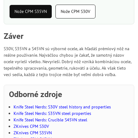
Nože CPM S35VN
Nože CPM S30V
Záver
S30V, S35VN a S45VN sú výborné ocele, ak hľadáš prémiový nôž na
reálne používanie. Najväčšou chybou je čakať, že samotný názov
ocele vyrieši všetko. Nevyrieši. Dobrý nôž vzniká kombináciou ocele,
tepelného spracovania, geometrie, rukoväti a účelu. Ak však tieto
veci sedia, každá z tejto trojice môže byť veľmi dobrá voľba.
Odborné zdroje
Knife Steel Nerds: S30V steel history and properties
Knife Steel Nerds: S35VN steel properties
Knife Steel Nerds: Crucible S45VN steel
ZKnives CPM S30V
ZKnives CPM S35VN