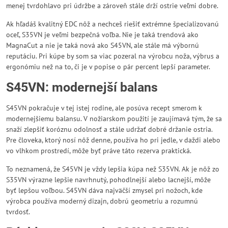
menej tvrdohlavo pri údržbe a zároveň stále drží ostrie veľmi dobre.
Ak hľadáš kvalitný EDC nôž a nechceš riešiť extrémne špecializovanú
oceľ, S35VN je veľmi bezpečná voľba. Nie je taká trendová ako
MagnaCut a nie je taká nová ako S45VN, ale stále má výbornú
reputáciu. Pri kúpe by som sa viac pozeral na výrobcu noža, výbrus a
ergonómiu než na to, či je v popise o pár percent lepší parameter.
S45VN: modernejší balans
S45VN pokračuje v tej istej rodine, ale posúva recept smerom k
modernejšiemu balansu. V nožiarskom použití je zaujímavá tým, že sa
snaží zlepšiť koróznu odolnosť a stále udržať dobré držanie ostria.
Pre človeka, ktorý nosí nôž denne, používa ho pri jedle, v daždi alebo
vo vlhkom prostredí, môže byť práve táto rezerva praktická.
To neznamená, že S45VN je vždy lepšia kúpa než S35VN. Ak je nôž zo
S35VN výrazne lepšie navrhnutý, pohodlnejší alebo lacnejší, môže
byť lepšou voľbou. S45VN dáva najväčší zmysel pri nožoch, kde
výrobca používa moderný dizajn, dobrú geometriu a rozumnú
tvrdosť.