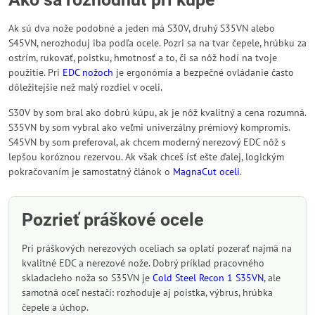
Ak sú dva nože podobné a jeden má S30V, druhý S35VN alebo
S45VN, nerozhoduj iba podľa ocele. Pozri sa na tvar čepele, hrúbku za
ostrím, rukoväť, poistku, hmotnosť a to, či sa nôž hodí na tvoje
použitie. Pri
EDC nožoch
je ergonómia a bezpečné ovládanie často
dôležitejšie než malý rozdiel v oceli.
S30V by som bral ako dobrú kúpu, ak je nôž kvalitný a cena rozumná.
S35VN by som vybral ako veľmi univerzálny prémiový kompromis.
S45VN by som preferoval, ak chcem moderný nerezový EDC nôž s
lepšou koróznou rezervou. Ak však chceš ísť ešte ďalej, logickým
pokračovaním je samostatný článok o
MagnaCut oceli
.
Pozrieť práškové ocele
Pri práškových nerezových oceliach sa oplatí pozerať najmä na
kvalitné EDC a nerezové nože. Dobrý príklad pracovného
skladacieho noža so S35VN je
Cold Steel Recon 1 S35VN
, ale
samotná oceľ nestačí: rozhoduje aj poistka, výbrus, hrúbka
čepele a úchop.