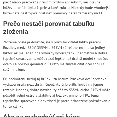
páčiť alebo pracovať s drevom tvrdým spôsobom, rieš hlavne
húževnatosť, hrúbku čepele a konštrukciu. Niekedy bude vhodnejšia
húževnatá nástrojová oceľ než prémiový nerez zameraný na EDC.
Prečo nestačí porovnať tabuľku
zloženia
Zloženie ocele je dôležité, ale v praxi ho čitateľ ľahko precení.
Rozdiely medzi S30V, S35VN a S45VN sú reálne, no nie sú jediný
faktor. Ak má jeden nôž výborný výbrus, tenkú geometriu a dobré
tepelné spracovanie, môže rezať lepšie než drahší model s novšou
oceľou a horšou geometriou. Preto má zmysel čítať oceľ spolu s
celým nožom.
Pri hodnotení sleduj aj hrúbku za ostrím. Prášková oceľ s vysokou
výdržou ostria nezachráni čepel, ktorá je príliš hrubá na jemné
rezanie. Naopak, dobre navrhnutý nôž zo S35VN alebo S45VN môže
pôsobiť veľmi ostro a stabilne aj bez extrémneho HRC. Téma
tepelného spracovania a tvrdosti je preto prirodzené pokračovanie
tohto článku.
Ako sa rozhodnúť pri kúpe