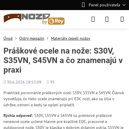
Panel používateľa
Úvod
Ostrý magazín
Materiály čepelí nožov
Práškové ocele na nože: S30V,
S35VN, S45VN a čo znamenajú v
praxi
Pridané
Počet
30.6.2026 18:53.09
95
zobrazení
Praktické porovnanie práškových ocelí S30V, S35VN a S45VN. Článok
vysvetľuje, čo tieto ocele znamenajú pri EDC noži, ako sa líšia v
údržbe, ostrení a kedy sa oplatí priplatiť.
Rýchla odpoveď:
S30V, S35VN a S45VN sú prémiové práškové
nerezové ocele určené hlavne pre kvalitné EDC, pracovné a
outdoorové nože. S30V je klasika s dobrým držaním ostria, S35VN je