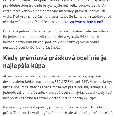
Pri týchto oceliach sa oplatí nečakať, kým je nôž úplne tupý. Jemné
pravidelné doostrovanie je rýchlejšie než veľká obnova ostria. Ak
často režeš kartón alebo abrazívne materiály, práve tu oceníš ich
výdrž. Keď však príde čas na brúsenie, lepšie kamene a stabilný uhol
ušetria veľa nervov. Pomôže aj návod
ako správne nabrúsiť nôž
.
Údržba je jednoduchšia než pri uhlíkových oceliach, ale nie nulová.
Po jedle, pote alebo daždi čepeľ utrieť a vysušiť. Pri skladacích
nožoch nezabudni na čap, podložky a skrutky. Aj veľmi dobrá
nerezová oceľ je iba jedna časť noža.
Kedy prémiová prášková oceľ nie je
najlepšia kúpa
Ak nôž používaš hlavne na občasné otvorenie balíka, prípravu
desiaty alebo ľahké práce doma, S30V, S35VN ani S45VN nemusia byť
nutné. Rozumná stredná trieda môže byť praktickejšia, lacnejšia a
jednoduchšia na brúsenie. Prémiová oceľ sa najviac oplatí vtedy, keď
nôž používaš často a rozdiel v držaní ostria naozaj využiješ.
Rovnako by som bol opatrný pri veľkých pevných nožoch na hrubú
prácu. Tieto ocele vedia byť veľmi dobré, ale ak chceš primárne sekať,