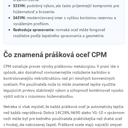
S35VN:
podobný výkon, ale často príjemnejší kompromis pre
húževnatosť a brúsenie.
S45VN:
modernizovaný smer s vyššou koróznou rezervou a
vyváženým profilom.
Rozhoduje spracovanie:
rovnaká oceľ môže fungovať
rozdielne podľa tepelného spracovania a geometrie.
Čo znamená prášková oceľ CPM
CPM označuje proces výroby práškovou metalurgiou. V praxi ide o
spôsob, ako dosiahnuť rovnomernejšie rozloženie karbidov a
kontrolovanejšiu mikroštruktúru než pri mnohých konvenčných
oceliach. Pre používateľa noža to môže znamenať lepšie využitie
legujúcich prvkov, stabilnejší výkon a schopnosť kombinovať vysokú
výdrž ostria s rozumnou húževnatosťou.
Netreba si však myslieť, že každá prášková oceľ je automaticky lepšia
než každá neprášková. Dobrá 14C28N, N690 alebo VG-10 v správnom
noži môže byť pre bežného používateľa praktickejšia než drahá oceľ
v hrubej, zle nabrúsenej čepeli. Práškové ocele majú najväčší zmysel