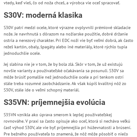
vtedy, keď vieš, čo od noža chceš, a výrobca vie oceľ spracovať.
S30V: moderná klasika
S30V patrí medzi ocele, ktoré výrazne ovplyvnili prémiové skladacie
nože. Je navrhnutá s dôrazom na nožiarske použitie, dobré držanie
ostria a nerezový charakter. Pri EDC noži vie byť veľmi dobrá, ak často
režeš kartón, obaly, špagáty alebo iné materiály, ktoré rýchlo tupia
jednoduchšie ocele.
Jej slabina nie je v tom, že by bola zlá. Skôr v tom, že už existujú
novšie varianty a používateľské očakávania sa posunuli. S30V sa
môže brúsiť pomalšie než jednoduchšie ocele a pri tenkom ostrí
stále treba rozumné zaobchádzanie. Ak však kúpiš kvalitný nôž zo
S30V, stále ide o veľmi schopný materiál.
S35VN: príjemnejšia evolúcia
S35VN vznikla ako úprava smerom k lepšej používateľskej
rovnováhe. V praxi sa často opisuje ako oceľ, ktorá si necháva veľkú
časť výhod S30V, ale vie byť príjemnejšia pri húževnatosti a brúsení.
Pre bežného používateľa to znamená, že nôž môže pôsobiť o niečo