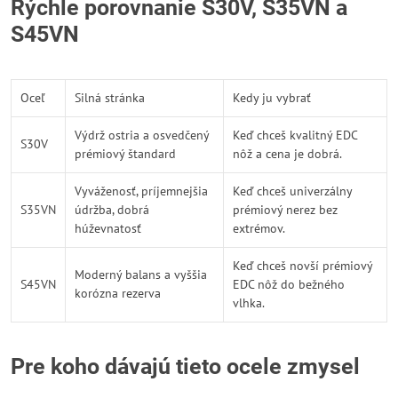
Rýchle porovnanie S30V, S35VN a
S45VN
Oceľ
Silná stránka
Kedy ju vybrať
Výdrž ostria a osvedčený
Keď chceš kvalitný EDC
S30V
prémiový štandard
nôž a cena je dobrá.
Vyváženosť, príjemnejšia
Keď chceš univerzálny
S35VN
údržba, dobrá
prémiový nerez bez
húževnatosť
extrémov.
Keď chceš novší prémiový
Moderný balans a vyššia
S45VN
EDC nôž do bežného
korózna rezerva
vlhka.
Pre koho dávajú tieto ocele zmysel