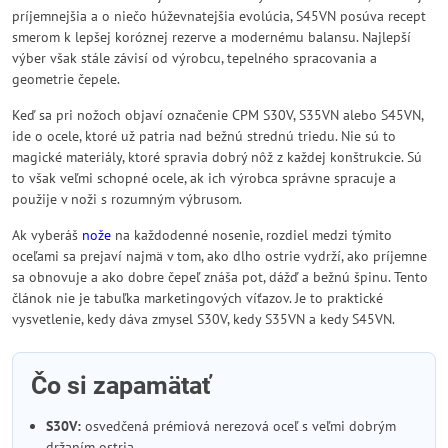
príjemnejšia a o niečo húževnatejšia evolúcia, S45VN posúva recept
smerom k lepšej koróznej rezerve a modernému balansu. Najlepší
výber však stále závisí od výrobcu, tepelného spracovania a
geometrie čepele.
Keď sa pri nožoch objaví označenie CPM S30V, S35VN alebo S45VN,
ide o ocele, ktoré už patria nad bežnú strednú triedu. Nie sú to
magické materiály, ktoré spravia dobrý nôž z každej konštrukcie. Sú
to však veľmi schopné ocele, ak ich výrobca správne spracuje a
použije v noži s rozumným výbrusom.
Ak vyberáš
nože
na každodenné nosenie, rozdiel medzi týmito
oceľami sa prejaví najmä v tom, ako dlho ostrie vydrží, ako príjemne
sa obnovuje a ako dobre čepeľ znáša pot, dážď a bežnú špinu. Tento
článok nie je tabuľka marketingových víťazov. Je to praktické
vysvetlenie, kedy dáva zmysel S30V, kedy S35VN a kedy S45VN.
Čo si zapamätať
S30V:
osvedčená prémiová nerezová oceľ s veľmi dobrým
držaním ostria.