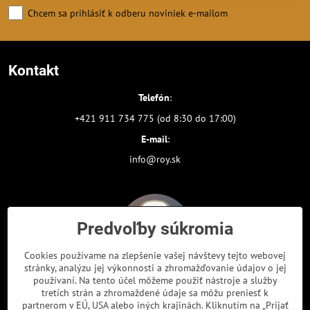
Chcem sa prihlásiť k odberu noviniek e-mailom
Kontakt
Telefón
:
+421 911 734 775 (od 8:30 do 17:00)
E-mail
:
info@roy.sk
Predvoľby súkromia
Cookies používame na zlepšenie vašej návštevy tejto webovej
stránky, analýzu jej výkonnosti a zhromažďovanie údajov o jej
používaní. Na tento účel môžeme použiť nástroje a služby
tretích strán a zhromaždené údaje sa môžu preniesť k
partnerom v EÚ, USA alebo iných krajinách. Kliknutím na „Prijať
Odkazy