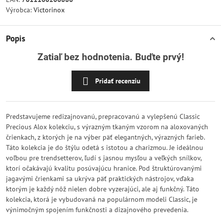
Výrobca:
Victorinox
Popis
Zatiaľ bez hodnotenia. Buďte prvý!
Pridať recenziu
Predstavujeme redizajnovanú, prepracovanú a vylepšenú Classic
Precious Alox kolekciu, s výrazným tkaným vzorom na aloxovaných
črienkach, z ktorých je na výber päť elegantných, výrazných farieb.
Táto kolekcia je do štýlu odetá s istotou a charizmou. Je ideálnou
voľbou pre trendsetterov, ľudí s jasnou mysľou a veľkých snílkov,
ktorí očakávajú kvalitu posúvajúcu hranice. Pod štruktúrovanými
jagavými črienkami sa ukrýva päť praktických nástrojov, vďaka
ktorým je každý nôž nielen dobre vyzerajúci, ale aj funkčný. Táto
kolekcia, ktorá je vybudovaná na populárnom modeli Classic, je
výnimočným spojením funkčnosti a dizajnového prevedenia.