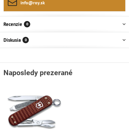
info​@roy​.sk
Recenzie
0
Diskusia
0
Naposledy prezerané