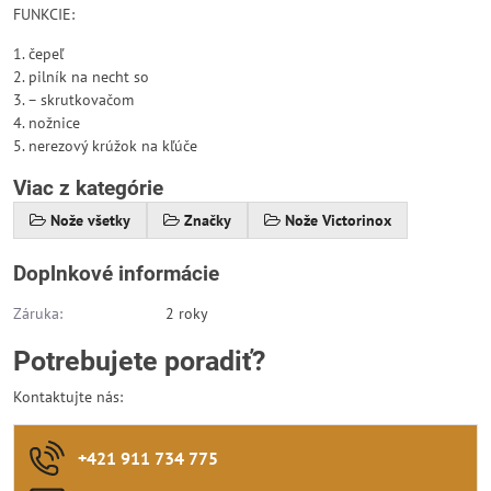
FUNKCIE:
1. čepeľ
2. pilník na necht so
3. – skrutkovačom
4. nožnice
5. nerezový krúžok na kľúče
Viac z kategórie
Nože všetky
Značky
Nože Victorinox
Doplnkové informácie
Záruka:
2 roky
Potrebujete poradiť?
Kontaktujte nás:
+421 911 734 775