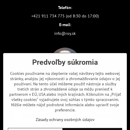
Telefón
:
+421 911 734 775 (od 8:30 do 17:00)
E-mail
:
info@roy.sk
Predvoľby súkromia
Cookies používame na zlepšenie vašej návštevy tejto webovej
stránky, analýzu jej výkonnosti a zhromažďovanie údajov o jej
používaní. Na tento účel môžeme použiť nástroje a služby
tretích strán a zhromaždené údaje sa môžu preniesť k
partnerom v EÚ, USA alebo iných krajinách. Kliknutím na „Prijať
Odkazy
všetky cookies“ vyjadrujete svoj súhlas s týmto spracovaním.
Nižšie môžete nájsť podrobné informácie alebo upraviť svoje
preferencie.
Zásady ochrany osobných údajov