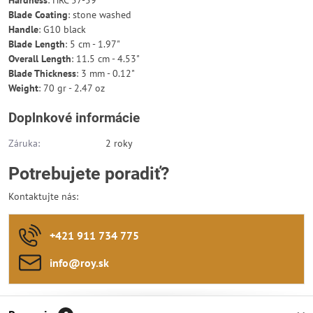
Blade Coating
: stone washed
Handle
: G10 black
Blade Length
: 5 cm - 1.97"
Overall Length
: 11.5 cm - 4.53"
Blade Thickness
: 3 mm - 0.12"
Weight
: 70 gr - 2.47 oz
Doplnkové informácie
Záruka:
2 roky
Potrebujete poradiť?
Kontaktujte nás:
+421 911 734 775
info​@roy​.sk