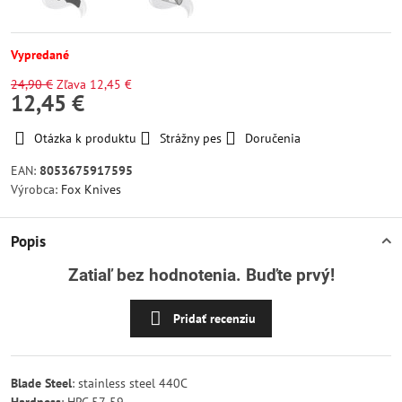
Vypredané
24,90 €
Zľava
12,45 €
12,45 €
Otázka k produktu
Strážny pes
Doručenia
EAN:
8053675917595
Výrobca:
Fox Knives
Popis
Zatiaľ bez hodnotenia. Buďte prvý!
Pridať recenziu
Blade Steel
: stainless steel 440C
Hardness
: HRC 57-59