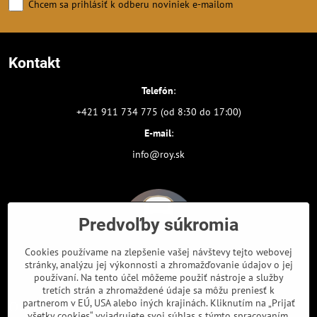
Chcem sa prihlásiť k odberu noviniek e-mailom
Kontakt
Telefón
:
+421 911 734 775 (od 8:30 do 17:00)
E-mail
:
info@roy.sk
Predvoľby súkromia
Cookies používame na zlepšenie vašej návštevy tejto webovej
stránky, analýzu jej výkonnosti a zhromažďovanie údajov o jej
používaní. Na tento účel môžeme použiť nástroje a služby
tretích strán a zhromaždené údaje sa môžu preniesť k
partnerom v EÚ, USA alebo iných krajinách. Kliknutím na „Prijať
Odkazy
všetky cookies“ vyjadrujete svoj súhlas s týmto spracovaním.