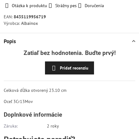
Otázka k produktu
Strážny pes
Doručenia
EAN:
8435119956719
Výrobca:
Albainox
Popis
Zatiaľ bez hodnotenia. Buďte prvý!
Pridať recenziu
Celková dĺžka otvorený
23.10 cm
Oceľ
3Cr13Mov
Doplnkové informácie
Záruka:
2 roky