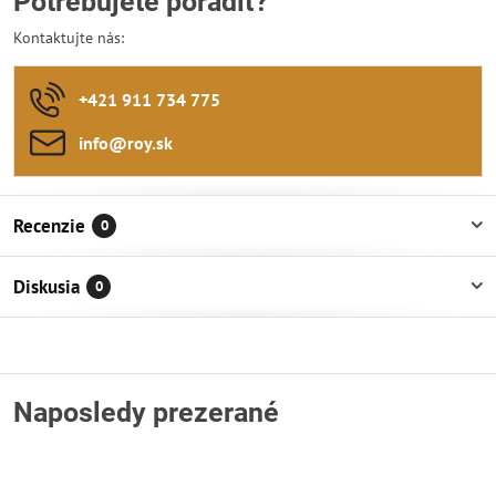
Potrebujete poradiť?
Kontaktujte nás:
+421 911 734 775
info​@roy​.sk
Recenzie
0
Diskusia
0
Naposledy prezerané