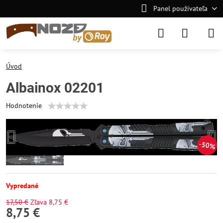
Panel používateľa
Úvod
Albainox 02201
Hodnotenie
50%
Vypredané
17,50 €
Zľava
8,75 €
8,75 €