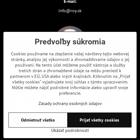
E-mail
:
info@roy.sk
Predvoľby súkromia
Cookies používame na zlepšenie vašej návštevy tejto webovej
stránky, analýzu jej výkonnosti a zhromažďovanie údajov o jej
používaní. Na tento účel môžeme použiť nástroje a služby
tretích strán a zhromaždené údaje sa môžu preniesť k
partnerom v EÚ, USA alebo iných krajinách. Kliknutím na „Prijať
Odkazy
všetky cookies“ vyjadrujete svoj súhlas s týmto spracovaním.
Nižšie môžete nájsť podrobné informácie alebo upraviť svoje
preferencie.
Zásady ochrany osobných údajov
Odmietnuť všetko
Prijať všetky cookies
©
2026
Copyright
Predvoľby súkromia
Zásady ochrany osobných údajov
Ukázať podrobnosti
Vytvorené pomocou:
BiznisWeb.sk