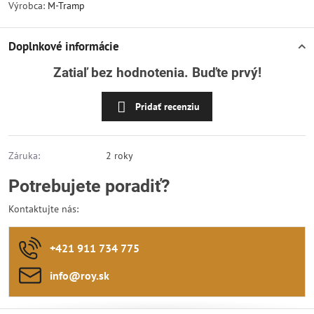
Výrobca:
M-Tramp
Doplnkové informácie
Zatiaľ bez hodnotenia. Buďte prvý!
Pridať recenziu
Záruka:
2 roky
Potrebujete poradiť?
Kontaktujte nás:
+421 911 734 775
info​@roy​.sk