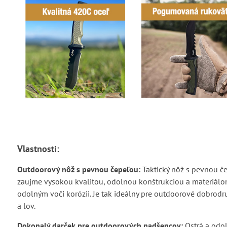
Vlastnosti:
Outdoorový nôž s pevnou čepeľou:
Taktický nôž s pevnou č
zaujme vysokou kvalitou, odolnou konštrukciou a materiál
odolným voči korózii. Je tak ideálny pre outdoorové dobrodr
a lov.
Dokonalý darček pre outdoorových nadšencov:
Ostrá a odo