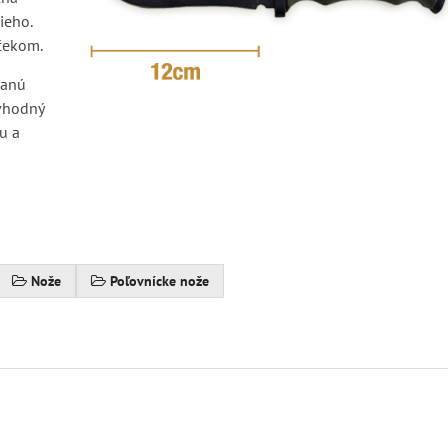
ieho.
rčekom.
vanú
 vhodný
u a
Nože
Poľovnícke nože