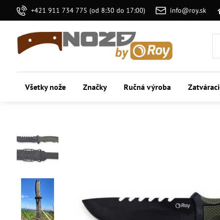
+421 911 734 775 (od 8:30 do 17:00)
info@roy.sk
Všetky nože
Značky
Ručná výroba
Zatvárac