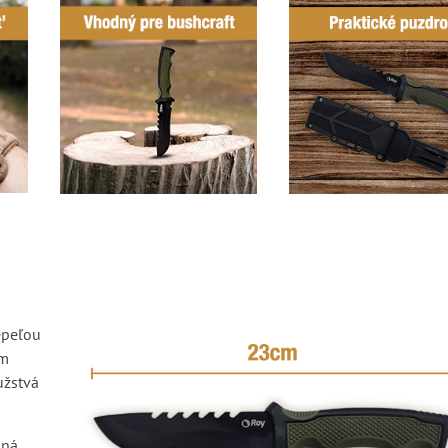
epeľou
om
užstvá
lná