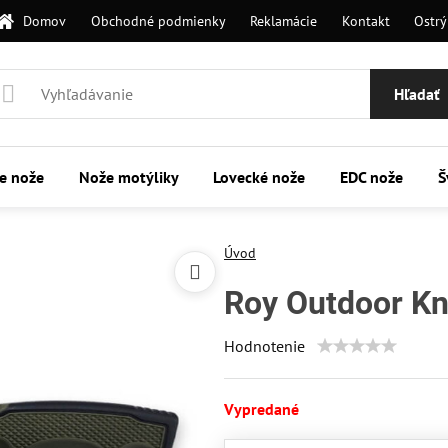
Domov
Obchodné podmienky
Reklamácie
Kontakt
Ostrý
Hľadať
ie nože
Nože motýliky
Lovecké nože
EDC nože
Š
Úvod
Roy Outdoor Kn
Hodnotenie
Vypredané