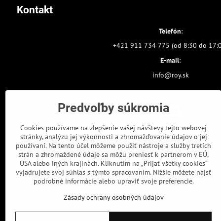
Kontakt
Telefón
:
+421 911 734 775 (od 8:30 do 17:
E-mail
:
info@roy.sk
Predvoľby súkromia
Cookies používame na zlepšenie vašej návštevy tejto webovej
stránky, analýzu jej výkonnosti a zhromažďovanie údajov o jej
používaní. Na tento účel môžeme použiť nástroje a služby tretích
strán a zhromaždené údaje sa môžu preniesť k partnerom v EÚ,
USA alebo iných krajinách. Kliknutím na „Prijať všetky cookies“
vyjadrujete svoj súhlas s týmto spracovaním. Nižšie môžete nájsť
podrobné informácie alebo upraviť svoje preferencie.
Zásady ochrany osobných údajov