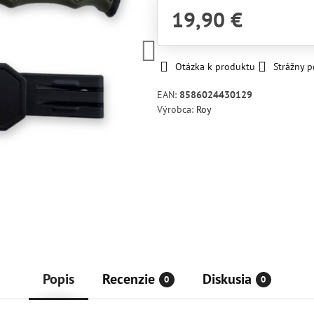
19,90 €
Otázka k produktu
Strážny p
EAN:
8586024430129
Výrobca:
Roy
Popis
Recenzie
Diskusia
0
0