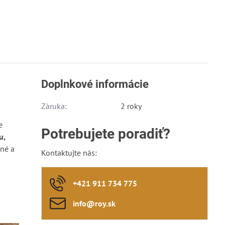
Doplnkové informácie
Záruka:
2 roky
e
Potrebujete poradiť?
u,
né a
Kontaktujte nás:
+421 911 734 775
info​@roy​.sk