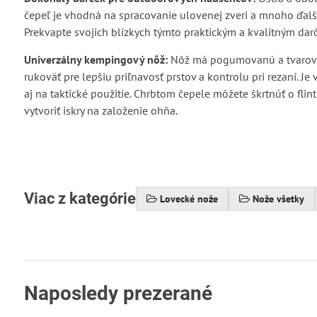
čepeľ je vhodná na spracovanie ulovenej zveri a mnoho ďalš
Prekvapte svojich blízkych týmto praktickým a kvalitným da
Univerzálny kempingový nôž:
Nôž má pogumovanú a tvaro
rukoväť pre lepšiu priľnavosť prstov a kontrolu pri rezaní. Je
aj na taktické použitie. Chrbtom čepele môžete škrtnúť o flint
vytvoriť iskry na založenie ohňa.
Viac z kategórie
Lovecké nože
Nože všetky
Naposledy prezerané