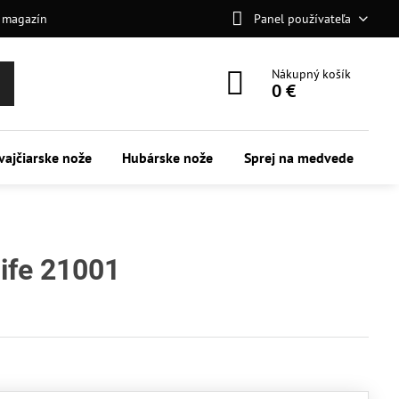
 magazín
Panel používateľa
Nákupný košík
0 €
vajčiarske nože
Hubárske nože
Sprej na medvede
ife 21001