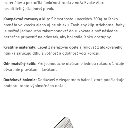
materiálov a pokročilá funkčnosť robia z noža Evoke Alox
nezničiteľný dizajnový prvok.
Kompaktné rozmery a klip:
S hmotnosťou necelých 200g sa ľahko
prenáša vo vrecku alebo aj na obleku. Zaoblený klip striebornej farby
je možné jednoducho zakomponovať do rukoväte a nôž následne
bezpečne pripevniť na odev tak, aby bol stále ľahko dostupný.
Kvalitné materiály:
Čepeľ z nerezovej ocele a rukoväť z aloxovaného
hliníka zaručujú dlhú životnosť a odolnosť voči korózii.
Odnímateľný kolík:
Pre jednoduché otváranie jednou rukou, uľahčuje
otváranie pravákom i ľavákom.
Darčekové balenie:
Dodávaný v elegantnom balení, ktoré podčiarkuje
hodnotu tohto výnimočného noža.