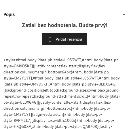
Popis
Zatiaľ bez hodnotenia. Buďte prvý!
Pridať recenziu
<style>#html-body [data-pb-style=IL033WT],#html-body [data-pb-
style=OMVD5KF]{justify-content:flex-start;display:flex;flex-
direction:column;margin-bottom:64px}#html-body [data-pb-
style=CM2Y1YT],#html-body [data-pb-style=IL033WT],#html-body
[data-pb-style=OMVD5KF],#html-body [data-pb-style=ULBXG4G]
{background-position:left top;background-size:cover;background-
repeat:no-repeat;background-attachment:scroll}#html-body [data-
pb-style=ULBXG4G]{justify-content:flex-start;display:flex;flex-
direction:column;margin-bottom:32px}#html-body [data-pb-
style=CM2Y1YT]{align-self:stretch}#html-body [data-pb-
style=RVPMEL7]{display:flex;width:100%}#html-body [data-pb-
style=HRQG0XV],#html-body [data-pb-style=JQA870R]{justify-