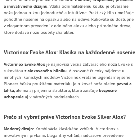
a inovatívneho dizajnu
. Vďaka odnímateľnému kolíku je otváranie
noža jednou rukou jednoduché a intuitívne. Praktický klip umožňuje
pohodlné nosenie na opasku alebo na odeve. Rukoväte sú dostupné
v elegantnom prevedení z odolného aloxu alebo prírodného dreva,
ktoré dodáva nožu osobitý charakter.
Victorinox Evoke Alox
: Klasika na každodenné nosenie
Victorinox Evoke Alox
je najnovšia verzia zatváracieho noža Evoke s
rukoväťou
z aloxovaného hliníku.
Aloxované črienky nájdeme u
mnohých ikonických modelov Victorinox vrátane legendárnej série
Pioneer. Vďaka použitému materiálu je rukoväť noža nielen
pevná a
ľahká
, ale má aj príjemnú štruktúru, ktorá zaisťuje
bezpečné
uchopenie
aj v náročných podmienkach.
Prečo si vybrať práve Victorinox Evoke Silver Alox?
Moderný dizajn:
Kombinácia klasického vzhľadu Victorinox s
inovatívnymi prvkami. Elegantný vzhľad, nadčasové prevedenie