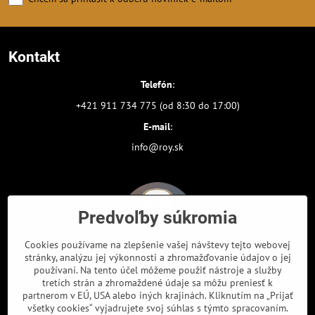
Kontakt
Telefón
:
+421 911 734 775 (od 8:30 do 17:00)
E-mail
:
info@roy.sk
Predvoľby súkromia
Cookies používame na zlepšenie vašej návštevy tejto webovej
stránky, analýzu jej výkonnosti a zhromažďovanie údajov o jej
používaní. Na tento účel môžeme použiť nástroje a služby
tretích strán a zhromaždené údaje sa môžu preniesť k
partnerom v EÚ, USA alebo iných krajinách. Kliknutím na „Prijať
Odkazy
všetky cookies“ vyjadrujete svoj súhlas s týmto spracovaním.