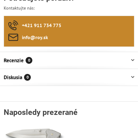
Kontaktujte nás:
+421 911 734 775
info​@roy​.sk
Recenzie
0
Diskusia
0
Naposledy prezerané