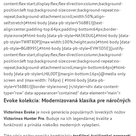
content:flex-start;display:flex;flex-direction:column;background-
position:left top;background-size:cover;background-repeat:no-
repeat;background-attachment:scroll;width:50%;align-
self:stretch}#html-body [data-pb-style=V36BB1I]{text-
align:center;padding-top:64px;padding-bottom:64px;border-
style:none}#html-body [data-pb-style=NA3KDUG],#html-body [data-
pb-style=TWRT8DP]{max-width:100%;height:auto}#html-body [data-
pb-style=BGJB995],#html-body [data-pb-style=EVW3D5E]{justify-
content:flex-start;display:flex;flex-direction:column;background-
position:left top;background-size:cover;background-repeat:no-
repeat;background-attachment:scroll;margin-bottom:64px}#html-
body [data-pb-style=LHJL0DT]{margin-bottom:16px}@media only
screen and (max-width: 768px) { #html-body [data-pb-
style=V36BB1I]{border-style:none} }</style><div data-content-
type="row" data-appearance="contained" data-element="main">
Evoke kolekcia
: Modernizovaná klasika pre náročných
Victorinox Evoke
je nová generácia populárnych loveckých nožov
Victorinox Hunter Pro
. Buduje na ich legendárnej kvalite a
funkčnosti a prináša niekoľko moderných vylepšení.
Táto séria nožov ponúka kombináciu
tradičnej švajčiarskej presnosti