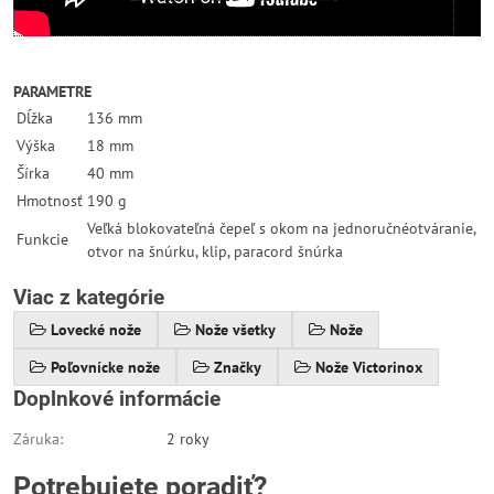
PARAMETRE
Dĺžka
136 mm
Výška
18 mm
Šírka
40 mm
Hmotnosť
190 g
Veľká blokovateľná čepeľ s okom na jednoručnéotváranie,
Funkcie
otvor na šnúrku, klip, paracord šnúrka
Viac z kategórie
Lovecké nože
Nože všetky
Nože
Poľovnícke nože
Značky
Nože Victorinox
Doplnkové informácie
Záruka:
2 roky
Potrebujete poradiť?