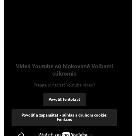
Videá Youtube sú blokované Voľbami
súkromia
Prajete si načítať Youtube video?
Povoliť tentokrát
Povoliť a zapamätať - súhlas s druhom cookie:
Funkčné
Otvoriť video v novom okne