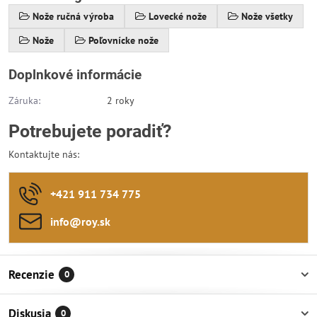
Nože ručná výroba
Lovecké nože
Nože všetky
Nože
Poľovnícke nože
Doplnkové informácie
Záruka:
2 roky
Potrebujete poradiť?
Kontaktujte nás:
+421 911 734 775
info​@roy​.sk
Recenzie
0
Diskusia
0