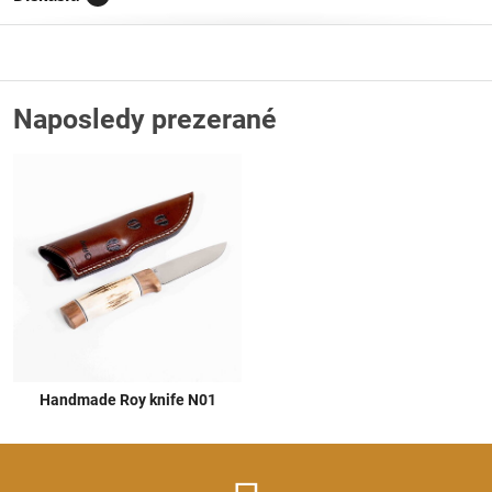
Naposledy prezerané
Handmade Roy knife N01