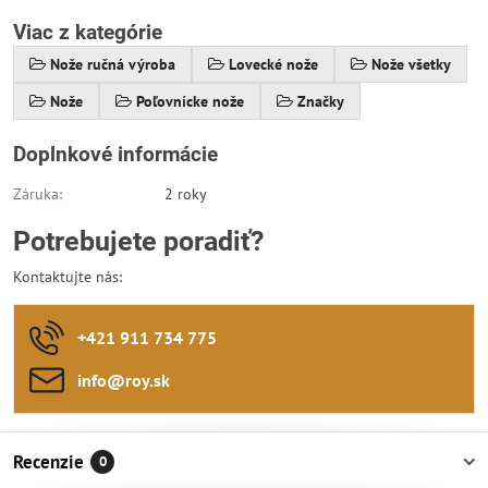
Viac z kategórie
Nože ručná výroba
Lovecké nože
Nože všetky
Nože
Poľovnícke nože
Značky
Doplnkové informácie
Záruka:
2 roky
Potrebujete poradiť?
Kontaktujte nás:
+421 911 734 775
info​@roy​.sk
Recenzie
0