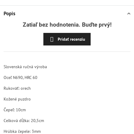
Popis
Zatiaľ bez hodnotenia. Buďte prvý!
Pridať recenziu
Slovenská ručná výroba
Oceľ N690, HRC 60
Rukoväť: orech
Kožené puzdro
Čepeľ: 10cm
Celková dĺžka: 20,5cm
Hrúbka čepele: 3mm