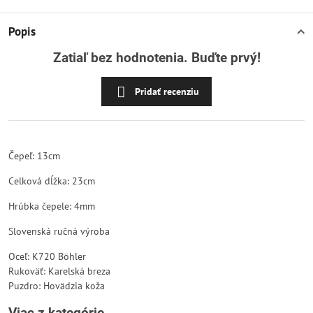
Popis
Zatiaľ bez hodnotenia. Buďte prvý!
Pridať recenziu
Čepeľ: 13cm
Celková dĺžka: 23cm
Hrúbka čepele: 4mm
Slovenská ručná výroba
Oceľ: K720 Böhler
Rukoväť: Karelská breza
Puzdro: Hovädzia koža
Viac z kategórie