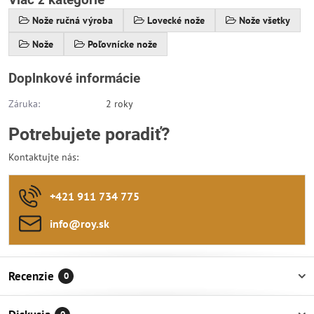
Nože ručná výroba
Lovecké nože
Nože všetky
Nože
Poľovnícke nože
Doplnkové informácie
Záruka:
2 roky
Potrebujete poradiť?
Kontaktujte nás:
+421 911 734 775
info​@roy​.sk
Recenzie
0