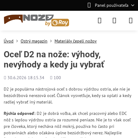
Panel používateľa
Úvod
Ostrý magazín
Materiály čepelí nožov
Oceľ D2 na nože: výhody,
nevýhody a kedy ju vybrať
Pridané
Počet
30.6.2026 18:15.34
100
zobrazení
D2 je populárna nástrojová oceľ s dobrou výdržou ostria, ale nie je
bezúdržbová nerezová oceľ. Článok vysvetľuje, kedy sa oplatí a kedy
radšej vybrať iný materiál.
Rýchla odpoveď:
D2 je dobrá voľba, ak chceš pracovný alebo EDC
nôž s lepšou výdržou ostria za rozumné peniaze. Nie je to však oceľ
pre človeka, ktorý necháva nôž mokrý, používa ho často pri
potravinách alebo očakáva úplne bezúdržbový nerez. Najlepšie