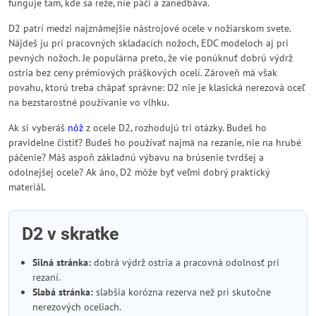
funguje tam, kde sa reže, nie páči a zanedbáva.
D2 patrí medzi najznámejšie nástrojové ocele v nožiarskom svete.
Nájdeš ju pri pracovných skladacích nožoch, EDC modeloch aj pri
pevných nožoch. Je populárna preto, že vie ponúknuť dobrú výdrž
ostria bez ceny prémiových práškových ocelí. Zároveň má však
povahu, ktorú treba chápať správne: D2 nie je klasická nerezová oceľ
na bezstarostné používanie vo vlhku.
Ak si vyberáš
nôž
z ocele D2, rozhodujú tri otázky. Budeš ho
pravidelne čistiť? Budeš ho používať najmä na rezanie, nie na hrubé
páčenie? Máš aspoň základnú výbavu na brúsenie tvrdšej a
odolnejšej ocele? Ak áno, D2 môže byť veľmi dobrý praktický
materiál.
D2 v skratke
Silná stránka:
dobrá výdrž ostria a pracovná odolnosť pri
rezaní.
Slabá stránka:
slabšia korózna rezerva než pri skutočne
nerezových oceliach.