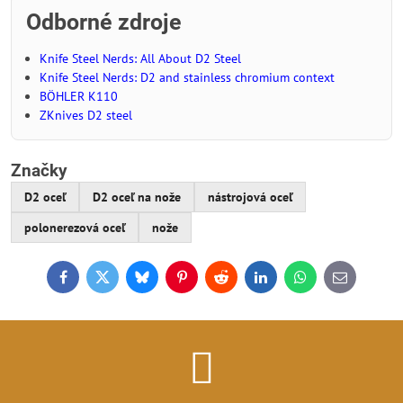
Odborné zdroje
Knife Steel Nerds: All About D2 Steel
Knife Steel Nerds: D2 and stainless chromium context
BÖHLER K110
ZKnives D2 steel
Značky
D2 oceľ
D2 oceľ na nože
nástrojová oceľ
polonerezová oceľ
nože
Facebook
Twitter
Bluesky
Pinterest
Reddit
LinkedIn
WhatsApp
E-
mail