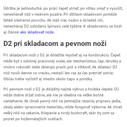
Údržba je jednoduchá: po práci čepeľ utrieť, po vlhku umyť a vysušiť,
nenechávať nôž v mokrom puzdre. Pri dlhšom skladovaní pomôže
ľahké ošetrenie povrchu. Ak máš viac nožov a striedaš ich,
nenechávaj D2 odloženú špinavú celé týždne. K skladovaniu sa hodí
aj článok
ako skladovať nože
.
D2 pri skladacom a pevnom noži
Pri skladacom noži z D2 je dôležité myslieť aj na konštrukciu. Čepeľ
môže byť z odolnej pracovnej ocele, ale mechanizmus, čap, skrutky a
vnútro rukoväti stále zbierajú prach, pot a vlhkosť. Ak skladací D2
nôž nosíš denne vo vrecku, nestačí len raz za čas pretrieť ostrie.
Občas treba vyčistiť aj miesto okolo čapu a poistky.
Pri pevnom noži z D2 je dôležitý najmä výbrus a hrúbka čepele. D2
môže dobre držať ostrie, ale nie je ideálna na veľké bočné
namáhanie. Ak chceš pevný nôž na jemnejšie rezanie, prípravu jedla,
obaly alebo spracovanie materiálu, môže fungovať výborne. Ak chceš
veľký nôž na sekanie, štiepanie a tvrdý bushcraft, skôr by som sa
pozrel po húževnatejších oceliach.