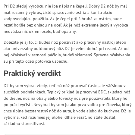
Pri D2 sleduj výrobcu, nie iba nápis na čepeli. Dobrý D2 nôž by mal
mať rozumný výbrus, čisté spracovanie ostria a konštrukciu
zodpovedajúcu použitiu. Ak je čepeľ príliš hrubá za ostrím, bude
rezať horšie bez ohľadu na oceľ. Ak je nôž extrémne lacný a výrobca
neuvádza nič okrem ocele, buď opatrný.
Dôležité je aj to, či budeš nôž používať ako pracovný nástroj alebo
ako univerzálny outdoorový nôž. D2 je veľmi dobrá pri rezaní. Ak od
nej očakávaš vlastnosti páčidla, budeš sklamaný. Správne očakávania
sú pri tejto oceli polovica úspechu.
Praktický verdikt
D2 by som vybral vtedy, keď má nôž pracovať často, ale väčšinou v
suchších podmienkach. Typický príklad je pracovné EDC, skladací nôž
do dielne, nôž na obaly alebo lovecký nôž pre používateľa, ktorý ho
po práci vyčistí. Nevybral by som ju ako prvú voľbu pre človeka, ktorý
chce úplne bezstarostný nôž do auta, k vode alebo do kuchyne. D2 je
výborná, keď rozumieš jej úlohe: dlhšie rezať, no stále dostať
základnú starostlivosť.