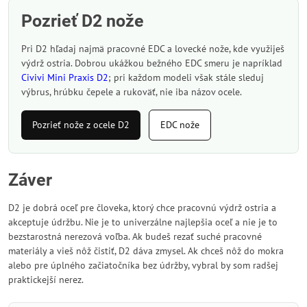
Pozrieť D2 nože
Pri D2 hľadaj najmä pracovné EDC a lovecké nože, kde využiješ
výdrž ostria. Dobrou ukážkou bežného EDC smeru je napríklad
Civivi Mini Praxis D2
; pri každom modeli však stále sleduj
výbrus, hrúbku čepele a rukoväť, nie iba názov ocele.
Pozrieť nože z ocele D2
EDC nože
Záver
D2 je dobrá oceľ pre človeka, ktorý chce pracovnú výdrž ostria a
akceptuje údržbu. Nie je to univerzálne najlepšia oceľ a nie je to
bezstarostná nerezová voľba. Ak budeš rezať suché pracovné
materiály a vieš nôž čistiť, D2 dáva zmysel. Ak chceš nôž do mokra
alebo pre úplného začiatočníka bez údržby, vybral by som radšej
praktickejší nerez.