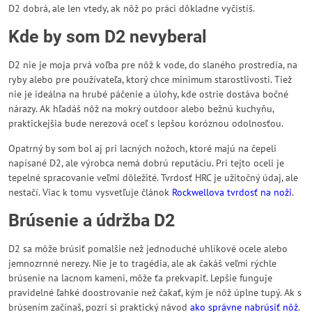
D2 dobrá, ale len vtedy, ak nôž po práci dôkladne vyčistíš.
Kde by som D2 nevyberal
D2 nie je moja prvá voľba pre nôž k vode, do slaného prostredia, na
ryby alebo pre používateľa, ktorý chce minimum starostlivosti. Tiež
nie je ideálna na hrubé páčenie a úlohy, kde ostrie dostáva bočné
nárazy. Ak hľadáš nôž na mokrý outdoor alebo bežnú kuchyňu,
praktickejšia bude nerezová oceľ s lepšou koróznou odolnosťou.
Opatrný by som bol aj pri lacných nožoch, ktoré majú na čepeli
napísané D2, ale výrobca nemá dobrú reputáciu. Pri tejto oceli je
tepelné spracovanie veľmi dôležité. Tvrdosť HRC je užitočný údaj, ale
nestačí. Viac k tomu vysvetľuje článok
Rockwellova tvrdosť na noži
.
Brúsenie a údržba D2
D2 sa môže brúsiť pomalšie než jednoduché uhlíkové ocele alebo
jemnozrnné nerezy. Nie je to tragédia, ale ak čakáš veľmi rýchle
brúsenie na lacnom kameni, môže ťa prekvapiť. Lepšie funguje
pravidelné ľahké doostrovanie než čakať, kým je nôž úplne tupý. Ak s
brúsením začínaš, pozri si praktický návod
ako správne nabrúsiť nôž
.