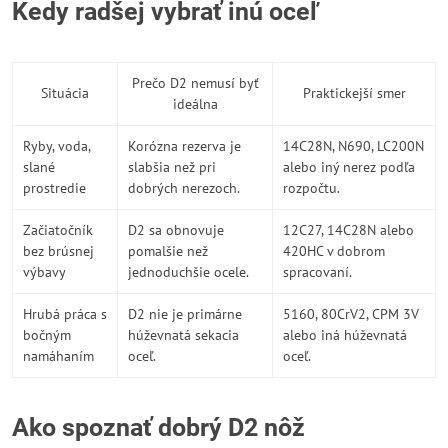
Kedy radšej vybrať inú oceľ
Prečo D2 nemusí byť
Situácia
Praktickejší smer
ideálna
Ryby, voda,
Korózna rezerva je
14C28N, N690, LC200N
slané
slabšia než pri
alebo iný nerez podľa
prostredie
dobrých nerezoch.
rozpočtu.
Začiatočník
D2 sa obnovuje
12C27, 14C28N alebo
bez brúsnej
pomalšie než
420HC v dobrom
výbavy
jednoduchšie ocele.
spracovaní.
Hrubá práca s
D2 nie je primárne
5160, 80CrV2, CPM 3V
bočným
húževnatá sekacia
alebo iná húževnatá
namáhaním
oceľ.
oceľ.
Ako spoznať dobrý D2 nôž