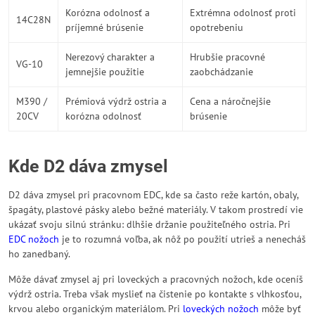
Korózna odolnosť a
Extrémna odolnosť proti
14C28N
príjemné brúsenie
opotrebeniu
Nerezový charakter a
Hrubšie pracovné
VG-10
jemnejšie použitie
zaobchádzanie
M390 /
Prémiová výdrž ostria a
Cena a náročnejšie
20CV
korózna odolnosť
brúsenie
Kde D2 dáva zmysel
D2 dáva zmysel pri pracovnom EDC, kde sa často reže kartón, obaly,
špagáty, plastové pásky alebo bežné materiály. V takom prostredí vie
ukázať svoju silnú stránku: dlhšie držanie použiteľného ostria. Pri
EDC nožoch
je to rozumná voľba, ak nôž po použití utrieš a nenecháš
ho zanedbaný.
Môže dávať zmysel aj pri loveckých a pracovných nožoch, kde oceníš
výdrž ostria. Treba však myslieť na čistenie po kontakte s vlhkosťou,
krvou alebo organickým materiálom. Pri
loveckých nožoch
môže byť