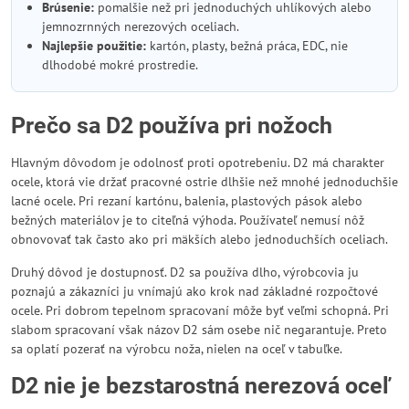
Brúsenie:
pomalšie než pri jednoduchých uhlíkových alebo
jemnozrnných nerezových oceliach.
Najlepšie použitie:
kartón, plasty, bežná práca, EDC, nie
dlhodobé mokré prostredie.
Prečo sa D2 používa pri nožoch
Hlavným dôvodom je odolnosť proti opotrebeniu. D2 má charakter
ocele, ktorá vie držať pracovné ostrie dlhšie než mnohé jednoduchšie
lacné ocele. Pri rezaní kartónu, balenia, plastových pások alebo
bežných materiálov je to citeľná výhoda. Používateľ nemusí nôž
obnovovať tak často ako pri mäkších alebo jednoduchších oceliach.
Druhý dôvod je dostupnosť. D2 sa používa dlho, výrobcovia ju
poznajú a zákazníci ju vnímajú ako krok nad základné rozpočtové
ocele. Pri dobrom tepelnom spracovaní môže byť veľmi schopná. Pri
slabom spracovaní však názov D2 sám osebe nič negarantuje. Preto
sa oplatí pozerať na výrobcu noža, nielen na oceľ v tabuľke.
D2 nie je bezstarostná nerezová oceľ