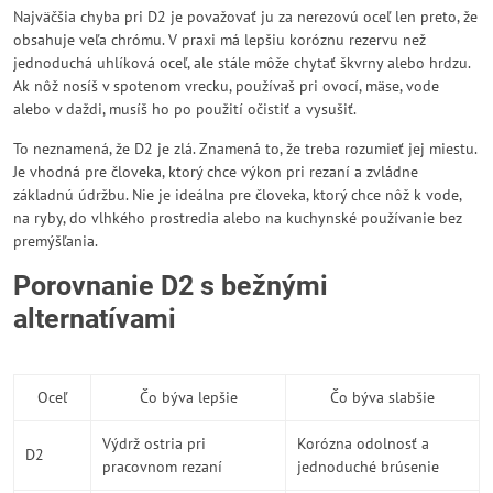
Najväčšia chyba pri D2 je považovať ju za nerezovú oceľ len preto, že
obsahuje veľa chrómu. V praxi má lepšiu koróznu rezervu než
jednoduchá uhlíková oceľ, ale stále môže chytať škvrny alebo hrdzu.
Ak nôž nosíš v spotenom vrecku, používaš pri ovocí, mäse, vode
alebo v daždi, musíš ho po použití očistiť a vysušiť.
To neznamená, že D2 je zlá. Znamená to, že treba rozumieť jej miestu.
Je vhodná pre človeka, ktorý chce výkon pri rezaní a zvládne
základnú údržbu. Nie je ideálna pre človeka, ktorý chce nôž k vode,
na ryby, do vlhkého prostredia alebo na kuchynské používanie bez
premýšľania.
Porovnanie D2 s bežnými
alternatívami
Oceľ
Čo býva lepšie
Čo býva slabšie
Výdrž ostria pri
Korózna odolnosť a
D2
pracovnom rezaní
jednoduché brúsenie